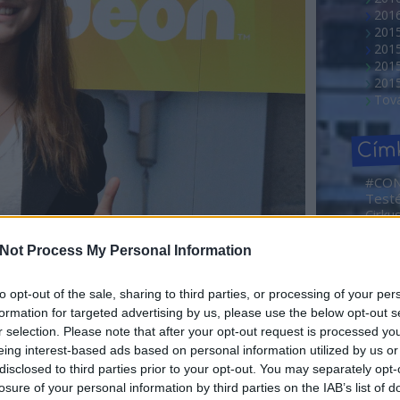
2016
201
201
2015
201
Tov
Cím
#CO
Test
Cirku
NEMZ
2. Ma
Not Process My Personal Information
Művé
Sajtóf
rövid
to opt-out of the sale, sharing to third parties, or processing of your per
Borá
formation for targeted advertising by us, please use the below opt-out s
Abahá
r selection. Please note that after your opt-out request is processed y
Dóra
eing interest-based ads based on personal information utilized by us or
Ada
disclosed to third parties prior to your opt-out. You may separately opt-
Adve
losure of your personal information by third parties on the IAB’s list of
Agym