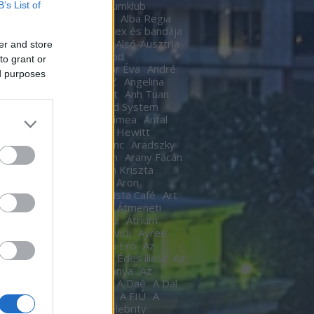
Ákos
Akvárium
Akvariumklub
B’s List of
ium Klub
Alan Cumming
Alba Regia
Alba Regia Feszten
Alex és bandája
di Róbert
Almási Csaba
Alsó-Ausztria
er and store
inda
Áman Attila
Amigod
to grant or
eimben
Anastacia
Andor Éva
André
ed purposes
tre
Andy Barlow
ANEZ
Angelina
Angel Haze
Anger Zsolt
Anh Tuan
l Cannibals
Anima Sound System
Kendrick
Annie
Antal Tímea
Antal
Anthony van Laast
Aon Hewitt
pó szerelem
Aradi Ferenc
Aradszky
ó
Aranyélet
Aranyszem
Arany Fácán
Archer
Argo2
Argyelán Kriszta
Armel Operafesztivál
Aron
arsson
Árpa Attila
ARTista Café
Art
k
aste. Sound. Danube.
Átmeneti
edés
Átrium Film-Színház
Átrium
képző
Audi
Ausztria
avicii
Ayree
ia
Az angyal
Az ébredő Erő
Az
kám a nappalod
Az élet Édes illata
Az
űnöm –
Az Év Háziasszonya
Az
ísérő
AZ UTASKÍSÉRŐ
A Daé
A Dal
L
A férjem védelmében
A FIÚ
A
s
A fogoly
A Gozsdu Celebrity