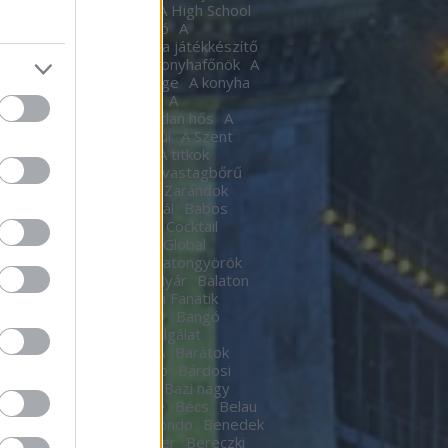
tic
A halál Édes illata
A High School
al
A Hindenburg léghajó
A
készítő
A játékkészítő
a játékkészítő
m
A Kocka
A kocka
A konyhafőnök
A
hafőnök
A konyha Ördöge
A konyha
ge
A lámpagyújtogatók
A
agyújtogatók
A láthatatlan hős
A
elen bohóc
A pokol kapui
A Szent
A templomos lovagok
A titkok
tára
A torony hősei
A vastagbőrű
za
A vörös oroszlán
A Zarándok
Lake
B.my.Lake Fesztivál
Babos
a
baby
Bacardí Legacy Cocktail
tition
Bacardí Legacy Global
it
Balance
Balaton
Balatongyörök
oni Hacacáré
Balatoni Nyár
Balaton
d
Balázsy Panna
Balkán Fanatik
mix Stúdió
Baló György
Bangó
t
Baptista Szeretetszolgálat
CKOS BUBORÉKTORTA
Barátok
Barba Negra Music Club
Bárdosi
or
Bartendaz Hungary
Bazi nagy
a lagzik
Beau Jeu
Bebe
Bécs
Belau
llok
Bëlga Disco
Belmondo
Benedek
Ben Kingsley
Ben Stiller
Bereczki