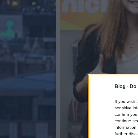
Blog -
Do 
If you wish 
sensitive in
confirm you
continue se
information 
further disc