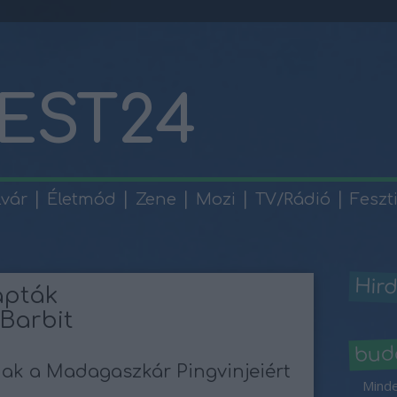
EST24
lvár
Életmód
Zene
Mozi
TV/Rádió
Feszt
Hird
apták
 Barbit
bud
ak a Madagaszkár Pingvinjeiért
Minde