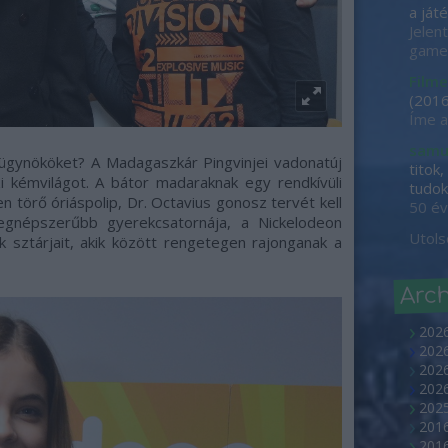
a játé
Jelen
game-
Filme
(
2016
Íme a
samu
osügynököket? A Madagaszkár Pingvinjei vadonatúj
titok
zi kémvilágot. A bátor madaraknak egy rendkívüli
tudok 
en törő óriáspolip, Dr. Octavius
gonosz tervét kell
50 év
egnépszerűbb gyerekcsatornája, a Nickelodeon
Utols
 sztárjait, akik között rengetegen rajonganak a
Arc
202
2026
2026
202
2025
2016
2016