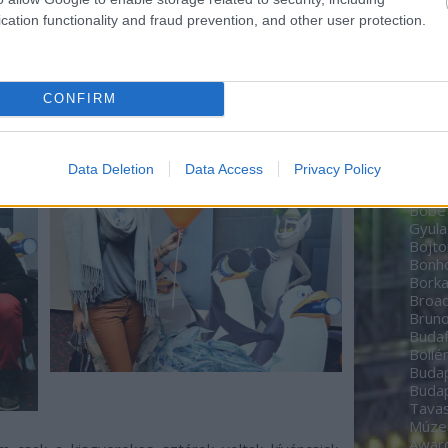
Zoltá
cation functionality and fraud prevention, and other user protection.
Bere
Péte
Bíbo
Studi
CONFIRM
home
BioT
Black
date
Data Deletion
Data Access
Privacy Policy
Boch
Bodn
Böbe
Gyula
Bojto
Bon
Borka
Broa
Brun
Budaf
Böllé
Budap
Budap
Tavas
Múz
Awar