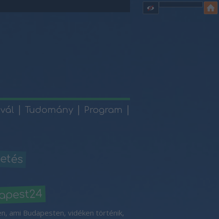
ivál
Tudomány
Program
etés
apest24
n, ami Budapesten, vidéken történik,