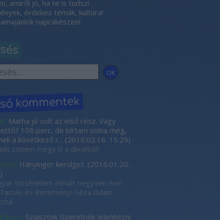
, amiről jó, ha te is tudsz!
nyek, érdekes témák, kultúra!
amajánlók naprakészen!
esés
lsó kommentek
e:
Marha jó volt az első rész. Vagy
kettő? 108 perc, de bírtam volna még,
nek a következő r...
(
2016.02.16. 15:29
)
elit sosem megy ki a divatból!
rnas:
Hányinger kerülget.
(
2016.01.20.
)
yar történelem elmúlt negyven éve
Tamás és Bereményi Géza dalain
ztül
 Párizs:
Sziasztok !Szeretnék jelenkezni