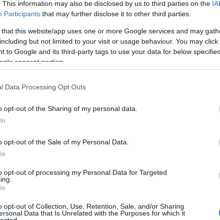
Pure
. This information may also be disclosed by us to third parties on the
IA
Akvár
Participants
that may further disclose it to other third parties.
Feszt
Alföl
 that this website/app uses one or more Google services and may gath
Amad
including but not limited to your visit or usage behaviour. You may click 
Anah
 to Google and its third-party tags to use your data for below specifi
Le No
ogle consent section.
Jolie
Anima
Anna 
l Data Processing Opt Outs
Timi
Apro
o opt-out of the Sharing of my personal data.
Lászl
ARC
In
Árkád
Pálm
 érkezett a film premier előtti vetítésére
.
„
Nagyon
o opt-out of the Sale of my Personal Data.
Attac
n gyakran énekelnek rajzfilmslágereket, sőt szívesen
üres
In
 a pingvinek kalandjait feldolgozó egész estés filmet,
Néző
Claud
i rajong az állatokért.”
– mesélte az énekesnő.
to opt-out of processing my Personal Data for Targeted
ing.
éjsza
vineket, akik a melegebb éghajlatot kedvelik, furcsa
In
én b
degben élnek. A Madagaszkár pingvinjei nálunk óriási
utask
uk, amikor világmegváltó terveket szövögetnek.
” –
o opt-out of Collection, Use, Retention, Sale, and/or Sharing
A DA
at a sorozatokat kedvelik, amelyek tanulságokat is
ersonal Data that Is Unrelated with the Purposes for which it
Focu
lected.