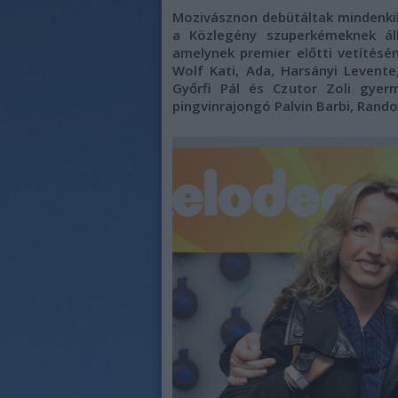
Mozivásznon debütáltak mindenkike
a Közlegény szuperkémeknek áll
amelynek premier előtti vetítésén
Wolf Kati, Ada, Harsányi Levent
Győrfi Pál és Czutor Zoli gyer
pingvinrajongó Palvin Barbi, Rando