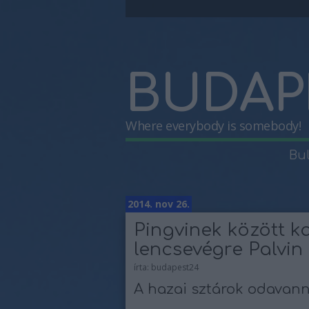
BUDAP
Where everybody is somebody!
Bu
2014. nov 26.
Pingvinek között k
lencsevégre Palvin
írta:
budapest24
A hazai sztárok odavann