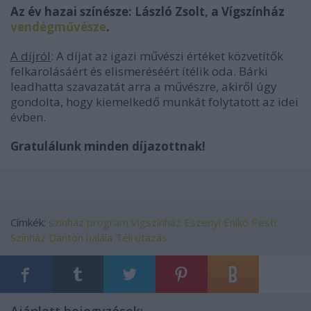
Az év hazai színésze: László Zsolt, a Vígszínház
vendégművésze
.
A díjról
:
A díjat az igazi művészi értéket közvetítők
felkarolásáért és elismeréséért ítélik oda. Bárki
leadhatta szavazatát arra a művészre, akiről úgy
gondolta, hogy kiemelkedő munkát folytatott az idei
évben.
Gratulálunk minden díjazottnak!
Címkék:
színház
program
Vígszínház
Eszenyi Enikő
Pesti
Színház
Danton halála
Téli utazás
Ajánlott bejegyzések: