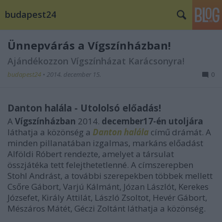
budapest24
Ünnepvárás a Vígszínházban!
Ajándékozzon Vígszínházat Karácsonyra!
budapest24
•
2014. december 15.
0
Danton halála - Utololsó előadás!
A
Vígszínházban
2014.
december17-én utoljára
láthatja a közönség a
Danton halála
című drámát. A
minden pillanatában izgalmas, markáns előadást
Alföldi Róbert rendezte, amelyet a társulat
összjátéka tett felejthetetlenné. A címszerepben
Stohl Andrást, a további szerepekben többek mellett
Csőre Gábort, Varjú Kálmánt, Józan Lászlót, Kerekes
Józsefet, Király Attilát, László Zsoltot, Hevér Gábort,
Mészáros Mátét, Géczi Zoltánt láthatja a közönség.