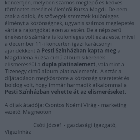
koncertjén, melyben számos meglepő és kedves
történetet mesélt el életéről Rúzsa Magdi. De nem
csak a dalok, és szövegek szereztek különleges
élményt a közönségnek, ugyanis számos meglepetés
várta a rajongókat ezen az estén. De a népszerű
énekesnő számára is különleges volt ez az este, mivel
a december 11-i koncerten igazi karácsonyi
ajándékként
a Pesti Színházban kapta meg
a
Magdaléna Rúzsa című album sikerének
elismeréséül a
dupla platinalemezt
, valamint a
Tizenegy című album platinalemezét. A sztár a
díjátadáson megköszönte a közönség szeretetét és
boldog volt, hogy immár harmadik alkalommal a
Pesti Színházban vehette át az elismeréseket.
A díjak átadója: Csontos Noémi Virág - marketing
vezető, Magneoton
Csóti József - gazdasági igazgató,
Vígszínház