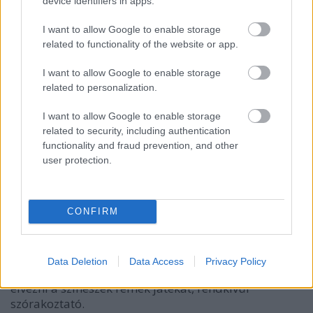
device identifiers in apps.
I want to allow Google to enable storage
related to functionality of the website or app.
I want to allow Google to enable storage
Mondjon búcsút 2014-nek a Vígszínházban!
related to personalization.
Szilveszterkor (december 31-én 17.30-kor és 21.00
I want to allow Google to enable storage
órakor) dupla előadásban
A revizor!
related to security, including authentication
functionality and fraud prevention, and other
A
Vígszínház
és a Szputnyik Hajózási Társaság
user protection.
közös produkciója
A revizor
, mely kitűnő
szórakozást ígér az év utolsó napján is, hiszen Gogol
zseniális komédiája remekmű, amit
Bodó Viktor
rendezése még tovább fokoz. Ez egy ’
maiasított,
CONFIRM
magyarosított tragikomédia fifti-fiftiben, két részben,
okosba’ –
mondták az alkotók, és épp így vélekednek
azok is, akik már látták a Vígszínházi előadást. Sőt,
Data Deletion
Data Access
Privacy Policy
vannak, akik újra és újra megnézik, mert nevetni és
élvezni a színészek remek játékát, rendkívül
szórakoztató.