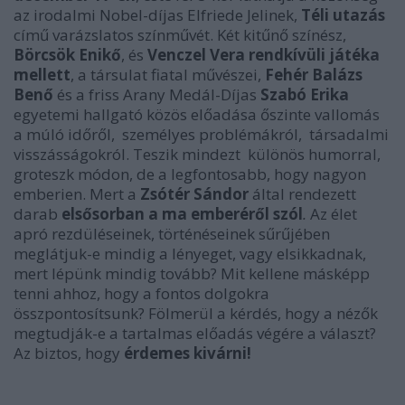
az irodalmi Nobel-díjas Elfriede Jelinek,
Téli utazás
című varázslatos színművét. Két kitűnő színész,
Börcsök Enikő
, és
Venczel Vera rendkívüli játéka
mellett
, a társulat fiatal művészei,
Fehér Balázs
Benő
és a friss Arany Medál-Díjas
Szabó Erika
egyetemi hallgató közös előadása őszinte vallomás
a múló időről, személyes problémákról, társadalmi
visszásságokról. Teszik mindezt különös humorral,
groteszk módon, de a legfontosabb, hogy nagyon
emberien. Mert a
Zsótér Sándor
által rendezett
darab
elsősorban a ma emberéről szól
.
Az élet
apró rezdüléseinek, történéseinek sűrűjében
meglátjuk-e mindig a lényeget, vagy elsikkadnak,
mert lépünk mindig tovább? Mit kellene másképp
tenni ahhoz, hogy a fontos dolgokra
összpontosítsunk? Fölmerül a kérdés, hogy a nézők
megtudják-e a tartalmas előadás végére a választ?
Az biztos, hogy
érdemes kivárni!
Az ünnep
– Pesti Színház