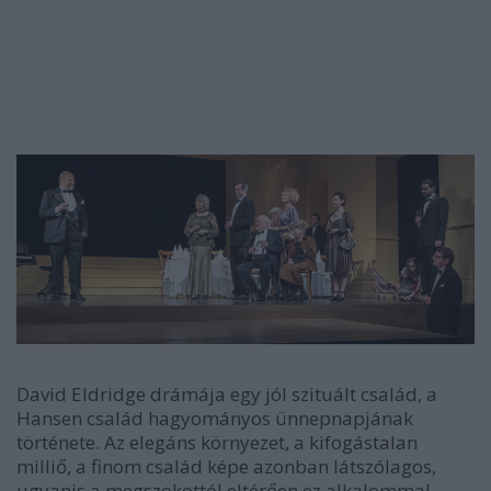
Az ünnep
című drámát Thomas Vinterberg, Mogens
Rukov és Bo Hansen Dogma-filmje alapján Eszenyi
Enikő rendezésében december 20-án tekintheti meg
a felnőtt (16 éven felüli) közönség a Pesti Színházban.
David Eldridge drámája egy jól szituált család, a
Hansen család hagyományos ünnepnapjának
története. Az elegáns környezet, a kifogástalan
milliő, a finom család képe azonban látszólagos,
ugyanis a megszokottól eltérően ez alkalommal