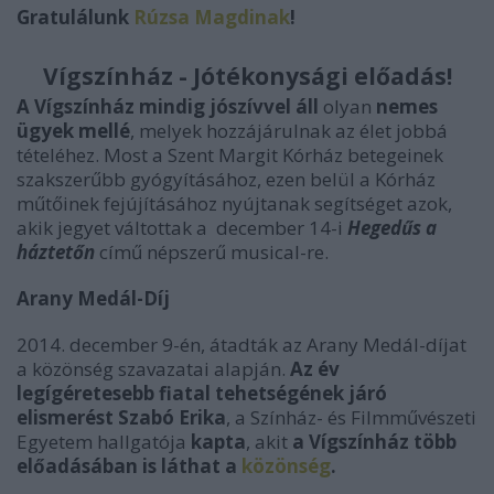
Gratulálunk
Rúzsa Magdinak
!
Vígszínház - Jótékonysági előadás!
A Vígszínház mindig jószívvel áll
olyan
nemes
ügyek mellé
, melyek hozzájárulnak az élet jobbá
tételéhez. Most a Szent Margit Kórház betegeinek
szakszerűbb gyógyításához, ezen belül a Kórház
műtőinek fejújításához nyújtanak segítséget azok,
akik jegyet váltottak a december 14-i
Hegedűs a
háztetőn
című népszerű musical-re.
Arany Medál-Díj
2014. december 9-én, átadták az Arany Medál-díjat
a közönség szavazatai alapján.
Az év
legígéretesebb fiatal tehetségének járó
elismerést Szabó Erika
, a Színház- és Filmművészeti
Egyetem hallgatója
kapta
, akit
a Vígszínház több
előadásában is láthat a
közönség
.