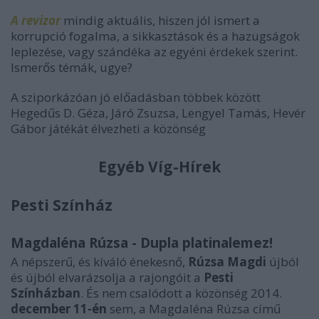
A revizor
mindig aktuális, hiszen jól ismert a
korrupció fogalma, a sikkasztások és a hazugságok
leplezése, vagy szándéka az egyéni érdekek szerint.
Ismerős témák, ugye?
A sziporkázóan jó előadásban többek között
Hegedűs D. Géza, Járó Zsuzsa, Lengyel Tamás, Hevér
Gábor játékát élvezheti a közönség
Egyéb Víg-Hírek
Pesti Színház
Magdaléna Rúzsa - Dupla platinalemez!
A népszerű, és kíváló énekesnő,
Rúzsa Magdi
újból
és újból elvarázsolja a rajongóit a
Pesti
Színházban
. És nem csalódott a közönség 2014.
december 11-én
sem, a Magdaléna Rúzsa című