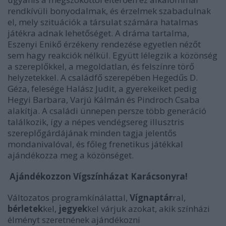
rendkívüli bonyodalmak, és érzelmek szabadulnak
el, mely
szituációk a társulat számára hatalmas
játékra adnak lehetőséget. A dráma tartalma,
Eszenyi Enikő érzékeny rendezése egyetlen nézőt
sem hagy reakciók nélkül. Együtt lélegzik a közönség
a szereplőkkel, a megoldatlan, és felszínre törő
helyzetekkel. A családfő szerepében Hegedűs D.
Géza, felesége Halász Judit, a gyerekeiket pedig
Hegyi Barbara, Varjú Kálmán és Pindroch Csaba
alakítja. A családi ünnepen persze több generáció
találkozik, így a népes vendégsereg illusztris
szereplőgárdájának minden tagja jelentős
mondanivalóval, és főleg frenetikus játékkal
ajándékozza meg a közönséget.
Ajándékozzon Vígszínházat Karácsonyra!
Változatos programkínálattal,
Vígnaptár
ral,
bérletek
kel,
jegyek
kel várjuk azokat, akik színházi
élményt szeretnének ajándékozni