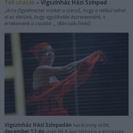
Téli utazás
– Vígszínház Házi Színpad
„Arra figyelmeztet minket a szerző, hogy a nélkül telhet
el az életünk, hogy egyáltalán észrevennénk, s
értékelnénk a csodáit. „ (Börcsök Enikő)
Vígszínház Házi Színpadán
karácsony előtt,
december 17-én
, este fél 8-kor láthatja a közönség