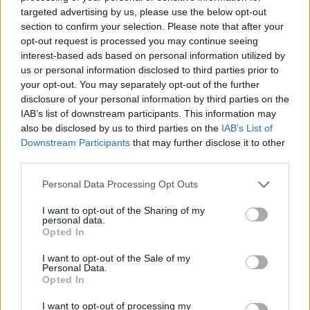
targeted advertising by us, please use the below opt-out
eredeti előadás népszerű dalait, archív felvételeit
section to confirm your selection. Please note that after your
felhasználva tette rendkívül izgalmassá az előadást.
opt-out request is processed you may continue seeing
A legendás történetre és szereplőire minden
interest-based ads based on personal information utilized by
korosztály kíváncsi, mert jó látni és hallani az ismert
us or personal information disclosed to third parties prior to
történetet, a nagyszerű dalokat és a kíválóan éneklő
your opt-out. You may separately opt-out of the further
színművészeket. A
Vígszínház társulatának
is nagy
disclosure of your personal information by third parties on the
örömöt adó zenés játékban további különlegesség,
IAB’s list of downstream participants. This information may
hogy az eredeti szereposztásban az
Eszter
t alakító
also be disclosed by us to third parties on the
IAB’s List of
Almási Évát,
a
Józsefet
alakító
Tahi-Tóth Lászlót
is
Downstream Participants
that may further disclose it to other
láthatja a közönség, akiknek mai megfelelői a
third parties.
színpadon
Balázsovits Edit és Telekes Péter
.
Please note that this website/app uses one or more Google
Personal Data Processing Opt Outs
services and may gather and store information including but
not limited to your visit or usage behaviour. You may click to
I want to opt-out of the Sharing of my
personal data.
grant or deny consent to Google and its third-party tags to
Opted In
use your data for below specified purposes in below Google
consent section.
I want to opt-out of the Sale of my
Personal Data.
Opted In
I want to opt-out of processing my