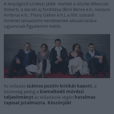
A lenyűgöző színészi játék mellett a díszlet (Menczel
Róbert), a darab új fordítása (
Bíró Bence e.h., Ivanyos
Ambrus e.h., Thury Gábor e.h.)
, a XIX. századi
történet társadalmi kérdéseinek aktualizálása
ugyancsak figyelemre méltó.
Az előadás
számos pozitív kritikát kapott,
a
közönség pedig a
kiemelkedő művészi
teljesítményt
az előadások végén
hatalmas
tapssal jutalmazta. Köszönjük!