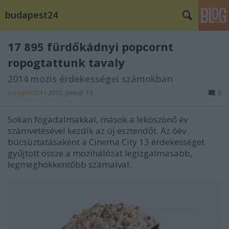
budapest24
17 895 fürdőkádnyi popcornt
ropogtattunk tavaly
2014 mozis érdekességei számokban
budapest24
•
2015. január 13.
0
Sokan fogadalmakkal, mások a leköszönő év
számvetésével kezdik az új esztendőt. Az óév
búcsúztatásaként a Cinema City 13 érdekességet
gyűjtött össze a mozihálózat legizgalmasabb,
legmeghökkentőbb számaival.