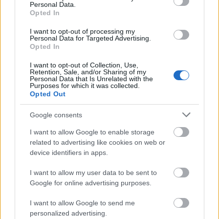
Personal Data.
Opted In
I want to opt-out of processing my
Personal Data for Targeted Advertising.
Opted In
I want to opt-out of Collection, Use,
Retention, Sale, and/or Sharing of my
Personal Data that Is Unrelated with the
Purposes for which it was collected.
Opted Out
Google consents
I want to allow Google to enable storage
related to advertising like cookies on web or
device identifiers in apps.
I want to allow my user data to be sent to
Google for online advertising purposes.
I want to allow Google to send me
A legtöbb néző a
Cinema City Arénába
látogatott el,
personalized advertising.
mely így nem csak Budapest, de Magyarország