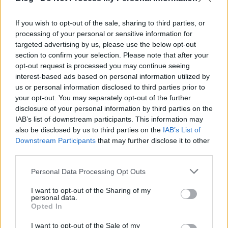
A vetítőtermek kényelmét a
Csillagok között
nézői
élvezhették legtovább, hiszen
2 óra 49 percével
ez
If you wish to opt-out of the sale, sharing to third parties, or
volt 2014 leghosszabb filmje. A
Wall Street Farkasa
processing of your personal or sensitive information for
csupán
8 perccel
csúszott le a dobogó első fokáról,
targeted advertising by us, please use the below opt-out
Ridley Scott
legújabb filmje, az
Exodus: Istenek és
section to confirm your selection. Please note that after your
királyok
pedig
2 óra 31 perccel
a harmadik helyen
opt-out request is processed you may continue seeing
végzett. A világ leghosszabb filmjétől persze messze
interest-based ads based on personal information utilized by
elmaradnak ezek az alkotások, ezt a posztot jelenleg
us or personal information disclosed to third parties prior to
ugyanis
240 órájával
a finn
Örökké modern idő
tölti
your opt-out. You may separately opt-out of the further
be.
disclosure of your personal information by third parties on the
IAB’s list of downstream participants. This information may
also be disclosed by us to third parties on the
IAB’s List of
Downstream Participants
that may further disclose it to other
third parties.
Please note that this website/app uses one or more Google
Personal Data Processing Opt Outs
services and may gather and store information including but
not limited to your visit or usage behaviour. You may click to
I want to opt-out of the Sharing of my
personal data.
grant or deny consent to Google and its third-party tags to
Opted In
use your data for below specified purposes in below Google
consent section.
I want to opt-out of the Sale of my