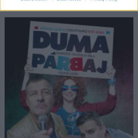
harmadik helyen is a könnyed műfajhoz tartozó
komédiák végeztek.