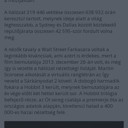
a mozijaiban.
A hálózat
319 446
vetítése összesen
638 932
órán
keresztül tartott, melynek ideje alatt a világ
leghosszabb, a Sydney és Dallas között közlekedő
repülőjárata összesen
42 595
-ször fordult volna
meg.
A nézők tavaly a
Wall Street Farkasára
voltak a
leginkább kíváncsiak, ami azért is érdekes, mert a
film bemutatója 2013. december 26-án volt, és még
így is vezette a hálózat nézettségi listáját. Martin
Scorsese alkotását a virtuális ranglétrán az
Így
neveld a Sárkányodat 2
követi. A dobogó harmadik
fokára a
Hobbit 3
került, melynek bemutatójára az
év vége előtt két héttel került sor. A
Hobbit trilógia
befejező része, az
Öt sereg csatája
a premierje óta az
országos adatok alapján, töretlenül halad a 400
000-es hazai nézettség felé.