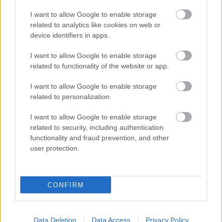
legnépszerűbb mozija lett a tavalyi évben. A vidéki
I want to allow Google to enable storage
mozik közül a
győri Cinema City
fogadta a legtöbb
related to analytics like cookies on web or
látogatót 2014-ben.
device identifiers in apps.
Az immár hagyománnyá váló FilmÜnnepen összesen
I want to allow Google to enable storage
150 000
néző látogatott el valamelyik vetítésre
related to functionality of the website or app.
kedvezményesen. A négy napos fesztivál során
rekordszámú híresség, Budapesten
57
, vidéken
I want to allow Google to enable storage
pedig
37
sztárjegykezelő lepte meg a látogatókat a
related to personalization.
mozik bejáratánál.
I want to allow Google to enable storage
2014-ben a leghosszabb ideig a
Csingiling és a
related to security, including authentication
kalóztündér
című mese volt műsoron, melynek ha
functionality and fraud prevention, and other
augusztus 7-i bemutatójáról lemaradt volna valaki,
user protection.
a reggeli órákban a mai napig lehetősége van
pótolni a filmet!
CONFIRM
A legtöbb előadásszámmal 2014-ben a
Rossz
szomszédság
című vígjátékot vetítette a
mozihálózat. Külön érdekesség, hogy a második és
Data Deletion
Data Access
Privacy Policy