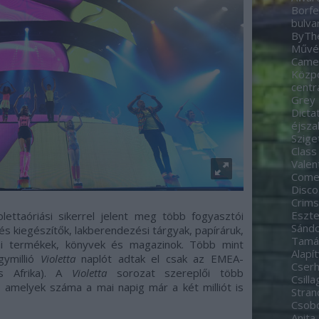
Borfe
bulva
ByTh
Művés
Came
Közp
centr
Grey
Dicta
éjsza
Szige
Class
Valen
Come
Disco
Crim
Eszte
lettaóriási sikerrel jelent meg több fogyasztói
Sánd
és kiegészítők, lakberendezési tárgyak, papíráruk,
Tamá
kai termékek, könyvek és magazinok. Több mint
Alapí
ymillió
Violetta
naplót adtak el csak az EMEA-
Cserh
és Afrika). A
Violetta
sorozat szereplői több
Csill
 amelyek száma a mai napig már a két milliót is
Stran
Csobo
Anita