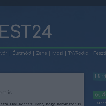
EST24
lvár
Életmód
Zene
Mozi
TV/Rádió
Feszt
Hird
rt is
bud
Minde
etta Live koncert iránt, hogy háromszor is