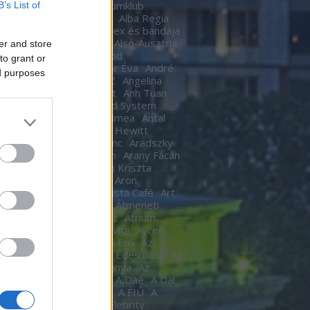
Ákos
Akvárium
Akvariumklub
B’s List of
ium Klub
Alan Cumming
Alba Regia
Alba Regia Feszten
Alex és bandája
di Róbert
Almási Csaba
Alsó-Ausztria
er and store
inda
Áman Attila
Amigod
to grant or
eimben
Anastacia
Andor Éva
André
ed purposes
tre
Andy Barlow
ANEZ
Angelina
Angel Haze
Anger Zsolt
Anh Tuan
l Cannibals
Anima Sound System
Kendrick
Annie
Antal Tímea
Antal
Anthony van Laast
Aon Hewitt
pó szerelem
Aradi Ferenc
Aradszky
ó
Aranyélet
Aranyszem
Arany Fácán
Archer
Argo2
Argyelán Kriszta
Armel Operafesztivál
Aron
arsson
Árpa Attila
ARTista Café
Art
k
aste. Sound. Danube.
Átmeneti
edés
Átrium Film-Színház
Átrium
képző
Audi
Ausztria
avicii
Ayree
ia
Az angyal
Az ébredő Erő
Az
kám a nappalod
Az élet Édes illata
Az
űnöm –
Az Év Háziasszonya
Az
ísérő
AZ UTASKÍSÉRŐ
A Daé
A Dal
L
A férjem védelmében
A FIÚ
A
s
A fogoly
A Gozsdu Celebrity