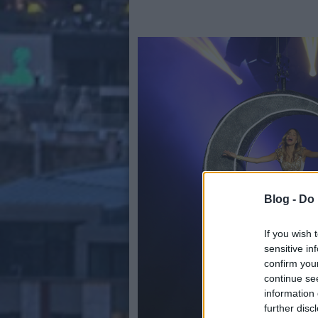
Blog -
Do 
If you wish 
sensitive in
confirm you
continue se
information 
further disc