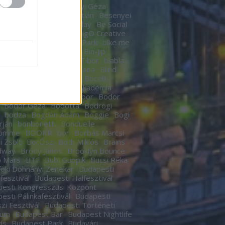
n
Berek Kati
Bereményi Géza
znay Tamás
Berki Krisztián
Besenyei
r
betegség
Betty Barclay
Be Social
rhegy
Bicskey Lukács
BigO Creative
o
Big Time Rush
Bikás Park
bike me
Billy Elliot
Bill Murrey
Bin-Jip
echUSA
Birdie
Bitskey Tibor
blabla
 Nail Cabaret
Blahalouisiana
Blind
BLR
Boban Markovics
Bocelli
kor Gábor
Bocus D’Or Akadémia
ár Zsigmond
Bödőcs Tibor
Bodor
Bodor Géza
Bódottá
Bodrogi
bodza
Bogdán Ádám
Boggie
Bogi
rján
bonbonetti
Bonduelle
homme
BOOKR
bor
Borbás Marcsi
i Zsolt
BorŐsz
Both Miklós
Brains
dway
Bródy János
Brooklyn Bounce
o Mars
BTF
Bubi Guppik
Bucsi Réka
oki Dohnányi Zenekar
Budapesti
rfesztivál
Budapesti Halfesztivál
esti Kongresszusi Központ
esti Pálinkafesztivál
Budapesti
zi Fesztivál
Budapesti Történeti
eum
Budapest Bár
Budapest Nightlife
ds
Budapest Park
Budavári