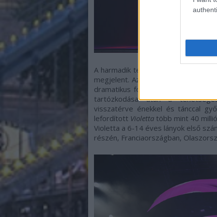
authenti
A harmadik televíziós évadjánál jár
megjelent. Az első gyerek-szappanop
dramatikus fordulataival lebilincsel
tartózkodása után a tehetsége
visszatérve énekkel és tánccal győ
lefordított
Violetta
több mint 40 milli
Violetta a 6-14 éves lányok első szá
részén, Franciaországban, Olaszors