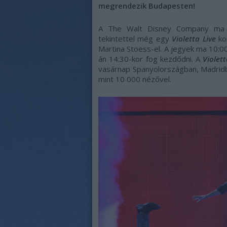
megrendezik Budapesten!
A The Walt Disney Company ma b
tekintettel még egy
Violetta Live
kon
Martina Stoess-el. A jegyek ma 10:0
án 14:30-kor fog kezdődni. A
Violet
vasárnap Spanyolországban, Madridb
mint 10 000 nézővel.