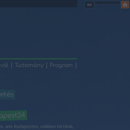
ivál
Tudomány
Program
etés
apest24
n, ami Budapesten, vidéken történik,