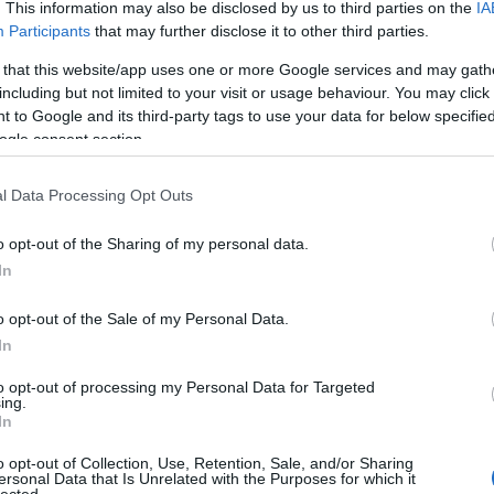
Pure
. This information may also be disclosed by us to third parties on the
IA
Akvár
Participants
that may further disclose it to other third parties.
Feszt
a
www.disney.hu/violetta-live
-on.
Alföl
 that this website/app uses one or more Google services and may gath
Amad
including but not limited to your visit or usage behaviour. You may click 
Anah
orozat eredeti szereplőgárdája lép majd fel,
 to Google and its third-party tags to use your data for below specifi
Le No
Stoesselt. Martina mellett láthatjuk még élőben a
ogle consent section.
Jolie
 Diego Dominguezt (Diego); Facundo Gambandét
Anima
ila); Candelaria Molfesét (Camila), Samuel
Anna 
l Data Processing Opt Outs
co Navarrót (Naty) és Ruggero Pascquarellit
Timi
rozat 1. és 2. évadának kedvenc slágereit adják
Apro
„
En Gira”
is
.
A vadonatúj koncertet egy kilenctagú,
o opt-out of the Sharing of my personal data.
Lászl
essé, akiket egy öttagú együttes kísér lenyűgöző
ARC
In
Árkád
nyos koreográfiával, szenzációs technikai elemekkel
Pálm
o opt-out of the Sale of my Personal Data.
Attac
üres
In
rendszer, 3 mozgó hajlított LED képernyővel,
Néző
, köztük műhó és 4 500 kg konfetti,
Claud
to opt-out of processing my Personal Data for Targeted
emzetközi turnéhoz,
ing.
éjsza
tt lengő előadók,
In
én b
álló produkciós csapat,
utask
o opt-out of Collection, Use, Retention, Sale, and/or Sharing
A DA
rt csapatát és felszerelését a nemzetközi turné
ersonal Data that Is Unrelated with the Purposes for which it
Focu
lected.