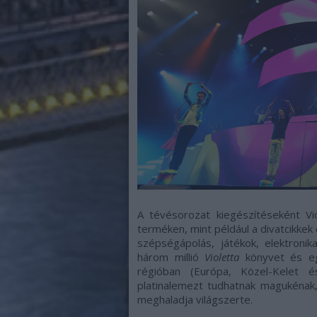
A tévésorozat kiegészítéseként Vio
terméken, mint például a divatcikkek 
szépségápolás, játékok, elektroni
három millió
Violetta
könyvet és eg
régióban (Európa, Közel-Kelet 
platinalemezt tudhatnak magukénak,
meghaladja világszerte.