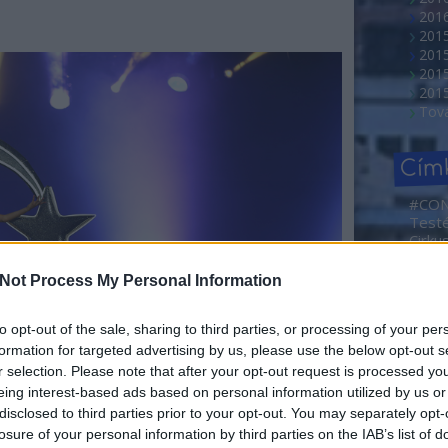
2016
201
201
2015
201
Tov
Cím
#CO
Test
Cirku
NEMZ
2. Ma
Not Process My Personal Information
Művé
Sajtóf
rövid
to opt-out of the sale, sharing to third parties, or processing of your per
Borá
formation for targeted advertising by us, please use the below opt-out s
Abahá
r selection. Please note that after your opt-out request is processed y
Dóra
eing interest-based ads based on personal information utilized by us or
Ada
disclosed to third parties prior to your opt-out. You may separately opt-
Adve
losure of your personal information by third parties on the IAB’s list of
Agym