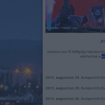
JE
Violetta Live fő fellépője Martina S
elérhetőek a
ww
2015. augusztus 29.
Budapest
BUD
2015. augusztus 29.
Budapest
BUD
2015. augusztus 30.
Budapest
BUD