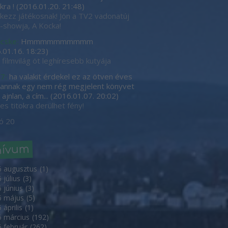
kra !
(
2016.01.20. 21:48
)
tkezz játékosnak! Jön a TV2 vadonatúj
showja, A Kocka!
cske:
Hmmmmmmmmmm
.01.16. 18:23
)
 filmvilág öt leghíresebb kutyája
7:
ha valakit érdekel ez az ötven éves
, annak egy nem rég megjelent könyvet
ajnlan, a cím...
(
2016.01.07. 20:02
)
es titokra derülhet fény!
ó 20
hívum
6 augusztus
(
1
)
 július
(
3
)
 június
(
3
)
6 május
(
5
)
 április
(
1
)
 március
(
192
)
 február
(
262
)