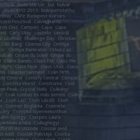
sztivál
Buda Márton
bul
bulvár
r
BUSEXPO 2015
butiquehotel.hu
eWay
CAFe Budapest Kortárs
zeti Fesztivál
Calvin Harris
ron Diaz
Campari
Capa
Capa
ont
Carly Shay
castello
centrál
ál kávéház
Challenge Day
Christian
Cillit Bang
Cinema City
Cinthya
tor
Cinthya Pankrator
Cirkusz az
kában
Cirque du Soleil
Cirque du
t
Claire Danes
Class FM
Class Fm
 Night
Class Nyár
Class Utas
Class
tin
Cleantertainment
Colin Firth
dy Central
Comefy Central
Compact
Conchita Wurst
Construma
Cool
son Peak
Crystal Nails
Csákányi
r
Csak színház és más semmi
Csányi
or
Cseh Laci
Cseh László
Cseh
s
Csemer Boglárka
Csemete
tvány
Cseppkő Gyermekotthon
almi György
Cserpes Laura
againkban a hiba
Csillaghegyi
dfürdő és Uszoda
Csiszár Jenő
t Adél
Csodák Palotája
Csorba
Csöre Gábor
Csuja Imre
Curtis