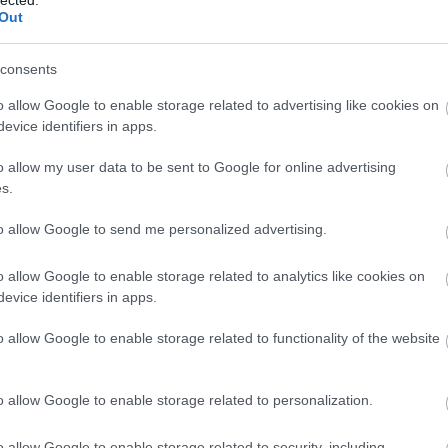
Panop
Out
Music
, a
Violetta In Concert
, Paraguayban, Asunciónban
játék
A Ké
jd Európában 62 előadást adtak 15 városban
consents
kony
s Franciaországban. A turné keretében összesen
Ördö
 12 országban több mint 200 előadást jelentett. A
o allow Google to enable storage related to advertising like cookies on
lámpa
 mozis bemutatója követte, amely tartalmazta a
evice identifiers in apps.
mezt
zámára lehetővé tette, hogy betekintést nyerjenek
Grál
.
o allow my user data to be sent to Google for online advertising
könyv
s.
mimó
B.my.
Tíme
to allow Google to send me personalized advertising.
Compe
Bakel
o allow Google to enable storage related to analytics like cookies on
Balat
Soun
evice identifiers in apps.
Balog
Margi
o allow Google to enable storage related to functionality of the website
BARA
Közt
Sánd
o allow Google to enable storage related to personalization.
franci
Beleá
Tibor
o allow Google to enable storage related to security, including