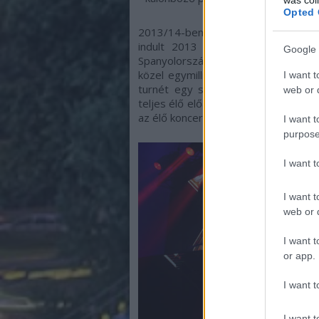
Opted 
2013/14-ben az első koncertturné
indult 2013 szeptemberében. Ma
Google 
Spanyolországban, Olaszországban é
közel egymillió jegy kelt el, amely
I want t
turnét egy speciális koncertanyag
web or d
teljes élő előadást és a rajongók s
az élő koncertturné kulisszái mögé is
I want t
purpose
I want 
I want t
web or d
I want t
or app.
I want t
I want t