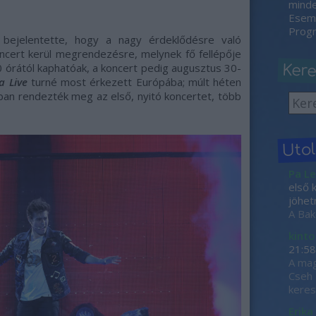
minden
Esemé
Progr
ejelentette, hogy a nagy érdeklődésre való
cert kerül megrendezésre, melynek fő fellépője
0 órától kaphatóak, a koncert pedig augusztus 30-
Ker
ta Live
turné most érkezett Európába; múlt héten
an rendezték meg az első, nyitó koncertet, több
Uto
Pa Le
első 
jöhet
A Bak
kinto
21:58
A mag
Cseh 
keres
Erika