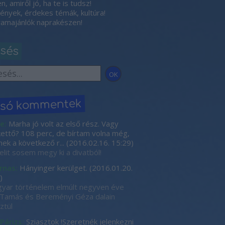
, amiről jó, ha te is tudsz!
nyek, érdekes témák, kultúra!
amajánlók naprakészen!
esés
lsó kommentek
e:
Marha jó volt az első rész. Vagy
kettő? 108 perc, de bírtam volna még,
nek a következő r...
(
2016.02.16. 15:29
)
elit sosem megy ki a divatból!
rnas:
Hányinger kerülget.
(
2016.01.20.
)
yar történelem elmúlt negyven éve
Tamás és Bereményi Géza dalain
ztül
 Párizs:
Sziasztok !Szeretnék jelenkezni