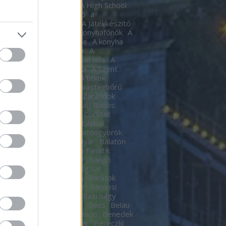
tic
A halál Édes illata
A High School
al
A Hindenburg léghajó
a
készítő
A játékkészítő
A Játékkészítő
m
A Kocka
A kocka
A Konyhafőnök
A
hafőnök
A konyha ördöge
A konyha
ge
A Lámpagyújtogatók
A
gyújtogatók
A láthatatlan hős
A
elen bohóc
A pokol kapui
A Szent
A templomos lovagok
A titkok
tára
A torony hősei
A vastagbőrű
za
A vörös oroszlán
A Zarándok
Lake
B.my.Lake Fesztivál
Babos
a
baby
Bacardí Legacy Cocktail
tition
Bacardí Legacy Global
it
Balance
Balaton
Balatongyörök
oni Hacacáré
Balatoni Nyár
Balaton
d
Balázsy Panna
Balkán Fanatik
mix Stúdió
Baló György
Bangó
t
Baptista Szeretetszolgálat
CKOS BUBORÉKTORTA
Barátok
Barba Negra Music Club
Bárdosi
or
Bartendaz Hungary
Bazi nagy
a lagzik
Beau Jeu
Bebe
Bécs
Belau
llok
Bëlga Disco
Belmondo
Benedek
Ben Kingsley
Ben Stiller
Bereczki