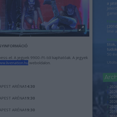
a játé
Jelen
game-
Filme
(
2016
Íme a
samu
titok
GYINFORMÁCIÓ
tudok 
50 év
toess-el. A jegyek 9900-Ft-tól kaphatóak. A jegyek
Utols
w.livenation.hu
weboldalon.
Arc
APEST ARÉNA
14:30
202
2026
2026
APEST ARÉNA
19:30
202
2025
APEST ARÉNA
19:30
2016
2016