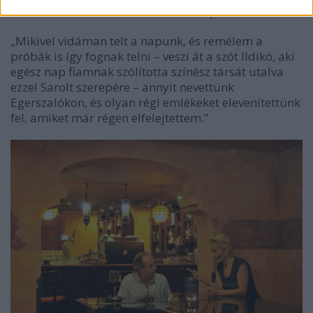
a Novák Péter által rendezett darab próbái.
„Mikivel vidáman telt a napunk, és remélem a
próbák is így fognak telni – veszi át a szót Ildikó, aki
egész nap fiamnak szólította színész társát utalva
ezzel Sarolt szerepére – annyit nevettünk
Egerszalókon, és olyan régi emlékeket elevenítettünk
fel, amiket már régen elfelejtettem.”