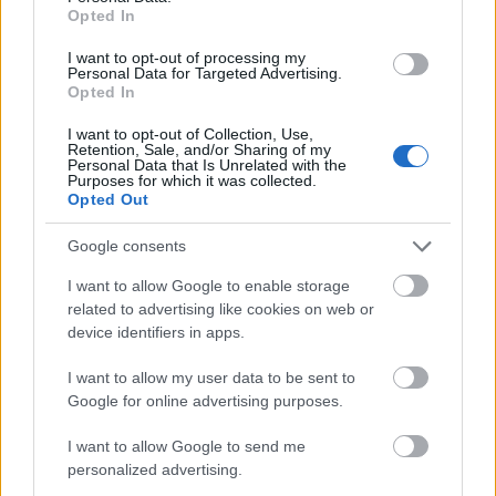
Opted In
I want to opt-out of processing my
Personal Data for Targeted Advertising.
Opted In
I want to opt-out of Collection, Use,
Retention, Sale, and/or Sharing of my
Personal Data that Is Unrelated with the
Purposes for which it was collected.
Opted Out
Google consents
I want to allow Google to enable storage
Varga Miklós érdeklődően vette át egy marokkói
related to advertising like cookies on web or
felszolgáló szerepét is és megtanulta a mentatea
device identifiers in apps.
méterről kiöntés technikáját, mindezt baleset nélkül,
a nap végére pedig már a hammam béli
I want to allow my user data to be sent to
iszapkezelést is mesteri szintre fejlesztette.
Google for online advertising purposes.
„Tudtam, ha nem figyelek oda, akkor akár le is
I want to allow Google to send me
forrázhattam volna a kezemet. – meséli – a marokkói
personalized advertising.
mentatea azon túl, hogy nagyon finom iszonyú forró