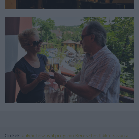
Címkék:
bulvár
fesztivál
program
Keresztes Ildikó
István a