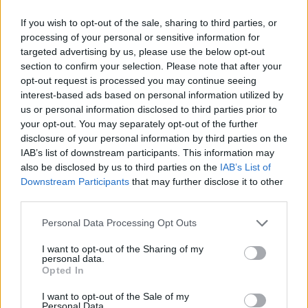
Ildi megmutatta, hogyan kell helyesen használnom
If you wish to opt-out of the sale, sharing to third parties, or
és bevallom egy rövid gyakorlás után mestere lettem
processing of your personal or sensitive information for
– mondja büszkén az énekes.
targeted advertising by us, please use the below opt-out
section to confirm your selection. Please note that after your
opt-out request is processed you may continue seeing
interest-based ads based on personal information utilized by
us or personal information disclosed to third parties prior to
your opt-out. You may separately opt-out of the further
disclosure of your personal information by third parties on the
IAB’s list of downstream participants. This information may
also be disclosed by us to third parties on the
IAB’s List of
Downstream Participants
that may further disclose it to other
third parties.
Please note that this website/app uses one or more Google
Personal Data Processing Opt Outs
services and may gather and store information including but
not limited to your visit or usage behaviour. You may click to
I want to opt-out of the Sharing of my
personal data.
grant or deny consent to Google and its third-party tags to
Opted In
use your data for below specified purposes in below Google
consent section.
I want to opt-out of the Sale of my
Personal Data.