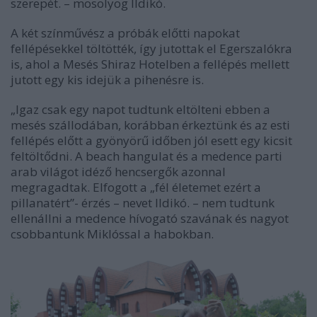
szerepét. – mosolyog Ildikó.
A két színművész a próbák előtti napokat
fellépésekkel töltötték, így jutottak el Egerszalókra
is, ahol a Mesés Shiraz Hotelben a fellépés mellett
jutott egy kis idejük a pihenésre is.
„Igaz csak egy napot tudtunk eltölteni ebben a
mesés szállodában, korábban érkeztünk és az esti
fellépés előtt a gyönyörű időben jól esett egy kicsit
feltöltődni. A beach hangulat és a medence parti
arab világot idéző hencsergők azonnal
megragadtak. Elfogott a „fél életemet ezért a
pillanatért”- érzés – nevet Ildikó. – nem tudtunk
ellenállni a medence hívogató szavának és nagyot
csobbantunk Miklóssal a habokban.