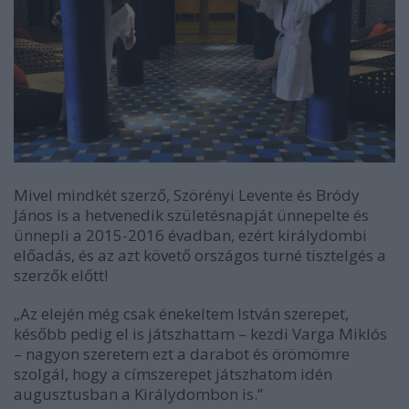
Mivel mindkét szerző, Szörényi Levente és Bródy
János is a hetvenedik születésnapját ünnepelte és
ünnepli a 2015-2016 évadban, ezért királydombi
előadás, és az azt követő országos turné tisztelgés a
szerzők előtt!
„Az elején még csak énekeltem István szerepet,
később pedig el is játszhattam – kezdi Varga Miklós
– nagyon szeretem ezt a darabot és örömömre
szolgál, hogy a címszerepet játszhatom idén
augusztusban a Királydombon is.”