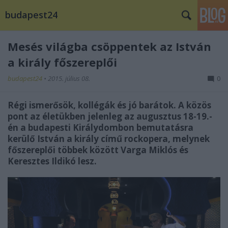
budapest24
Mesés világba csöppentek az István
a király főszereplői
budapest24
•
2015. július 08.
0
Régi ismerősök, kollégák és jó barátok. A közös
pont az életükben jelenleg az augusztus 18-19.-
én a budapesti Királydombon bemutatásra
kerülő István a király című rockopera, melynek
főszereplői többek között Varga Miklós és
Keresztes Ildikó lesz.