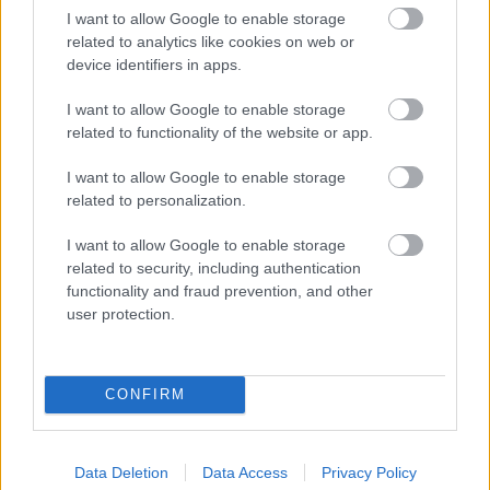
is. A nejemmel korábban Marokkóban is
I want to allow Google to enable storage
megkóstoltuk és annyira jól esett ezt az ízt újra
related to analytics like cookies on web or
érezni.”
device identifiers in apps.
I want to allow Google to enable storage
related to functionality of the website or app.
I want to allow Google to enable storage
related to personalization.
I want to allow Google to enable storage
related to security, including authentication
functionality and fraud prevention, and other
user protection.
CONFIRM
Az elfoglalt művészek nagyon szerettek volna néhány
mesés napot pihenéssel tölteni, viszont július elejétől
Data Deletion
Data Access
Privacy Policy
már kemény munkába kell állniuk, ugyanis indulnak