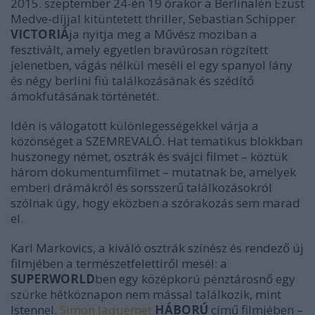
2015.
szeptember 24-én 19 órakor a Berlinalén Ezüst
Medve-díjjal kitüntetett thriller, Sebastian Schipper
VICTORIÁ
ja nyitja meg a Művész moziban a
fesztivált, amely egyetlen bravúrosan rögzített
jelenetben, vágás nélkül meséli el egy spanyol lány
és négy berlini fiú találkozásának és szédítő
ámokfutásának történetét.
Idén is válogatott különlegességekkel várja a
közönséget a SZEMREVALÓ. Hat tematikus blokkban
huszonegy német, osztrák és svájci filmet – köztük
három dokumentumfilmet – mutatnak be, amelyek
emberi drámákról és sorsszerű találkozásokról
szólnak úgy, hogy eközben a szórakozás sem marad
el.
Karl Markovics, a kiváló osztrák színész és rendező új
filmjében a természetfelettiről mesél: a
SUPERWORLD
ben egy középkorú pénztárosnő egy
szürke hétköznapon nem mással találkozik, mint
Istennel.
Simon Jaquemet
HÁBORÚ
című filmjében –