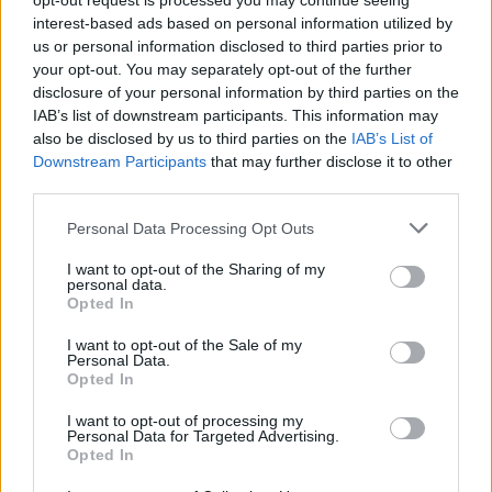
opt-out request is processed you may continue seeing
interest-based ads based on personal information utilized by
us or personal information disclosed to third parties prior to
your opt-out. You may separately opt-out of the further
disclosure of your personal information by third parties on the
A fesztivál izgalmas színfoltjának ígérkezik az
IAB’s list of downstream participants. This information may
ULRICH SEIDL ÉS A ROSSZFIÚK
című portréfilm,
also be disclosed by us to third parties on the
IAB’s List of
melyben először láthatjuk munka közben a sokat
Downstream Participants
that may further disclose it to other
vitatott osztrák rendezőt. Siedl élettársa és állandó
third parties.
alkotótársa, Veronika Franz ezúttal első
nagyjátékfilmjével mutatkozik be a programban. A
Please note that this website/app uses one or more Google
Personal Data Processing Opt Outs
GOODNIGHT MOMMY
című, Oscar-díjra nevezett
services and may gather and store information including but
art horrorban egy ikerpár kételkedni kezd, hogy
not limited to your visit or usage behaviour. You may click to
I want to opt-out of the Sharing of my
personal data.
grant or deny consent to Google and its third-party tags to
valóban az anyjuk-e az arcműtétről hazatért,
Opted In
use your data for below specified purposes in below Google
bekötözött fejű nő.
consent section.
I want to opt-out of the Sale of my
Personal Data.
Opted In
I want to opt-out of processing my
Personal Data for Targeted Advertising.
Opted In