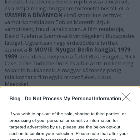
keresztül az ötvenes évekbe repíti vissza a nézőket,
és a svájci meleg mozgalom történetét beszéli el. A
VÁMPÍR A DÍVÁNYON
című szatirikus osztrák
vámpírkomédiában Tobias Morettit látjuk
vámpírként, freudi analízisben. A film rendezője,
David Ruehm a Szemrevaló vendégeként Budapestre
látogat. Ugyancsak nagy érdeklődésre tarthat
számot a
B-MOVIE: Nyugat-Berlin hangjai, 1979-
1989
című doku, melyben a fiatal Blixa Bargeld, Nick
Cave, a Die Tödliche Doris és a Die Ärzte mellett még
sokan felbukkannak. A magyar közönség pedig
találkozhat a film egyik rendezőjével, Klaus
Maeckkel.
Blog -
Do Not Process My Personal Information
If you wish to opt-out of the sale, sharing to third parties, or
processing of your personal or sensitive information for
targeted advertising by us, please use the below opt-out
section to confirm your selection. Please note that after your