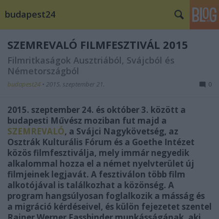
budapest24
SZEMREVALÓ FILMFESZTIVÁL 2015
Filmritkaságok Ausztriából, Svájcból és
Németországból
budapest24
•
2015. szeptember 21.
0
2015. szeptember 24. és október 3. között a
budapesti Művész moziban fut majd a
SZEMREVALÓ
, a Svájci Nagykövetség, az
Osztrák Kulturális Fórum és a Goethe Intézet
közös filmfesztiválja, mely immár negyedik
alkalommal hozza el a német nyelvterület új
filmjeinek legjavát. A fesztiválon több film
alkotójával is találkozhat a közönség. A
program hangsúlyosan foglalkozik a másság és
a migráció kérdéseivel, és külön fejezetet szentel
Rainer Werner Fassbinder munkásságának, aki