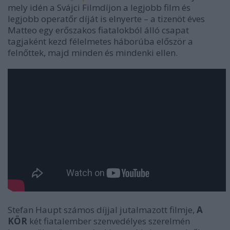
mely idén a Svájci Filmdíjon a legjobb film és
legjobb operatőr díját is elnyerte – a tizenöt éves
Matteo egy erőszakos fiatalokból álló csapat
tagjaként kezd félelmetes háborúba először a
felnőttek, majd minden és mindenki ellen.
Stefan Haupt számos díjjal jutalmazott filmje,
A
KÖR
két fiatalember szenvedélyes szerelmén