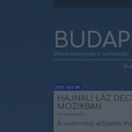
BUDAP
Where everybody is somebody!
Bu
2015. okt 06.
HAJNALI LÁZ DE
MOZIKBAN
írta:
budapest24
A vadonatúj előzetes má