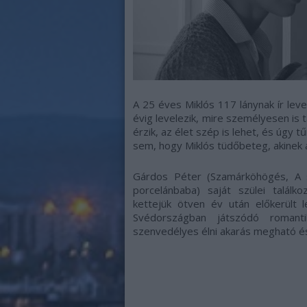
A 25 éves Miklós 117 lánynak ír level
évig levelezik, mire személyesen is t
érzik, az élet szép is lehet, és úgy 
sem, hogy Miklós tüdőbeteg, akinek 
Gárdos Péter (Szamárköhögés, A s
porcelánbaba) saját szülei talál
kettejük ötven év után előkerült l
Svédországban játszódó romanti
szenvedélyes élni akarás megható és