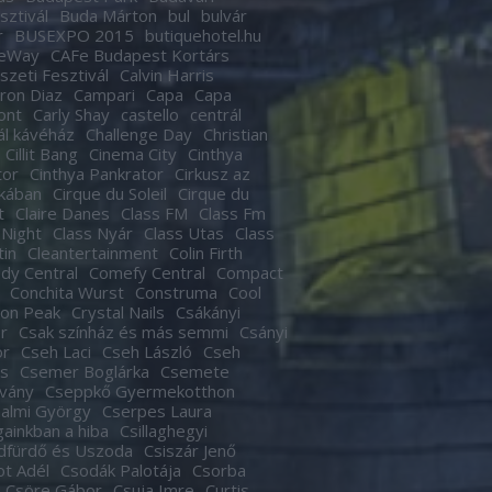
sztivál
Buda Márton
bul
bulvár
r
BUSEXPO 2015
butiquehotel.hu
eWay
CAFe Budapest Kortárs
zeti Fesztivál
Calvin Harris
ron Diaz
Campari
Capa
Capa
ont
Carly Shay
castello
centrál
ál kávéház
Challenge Day
Christian
Cillit Bang
Cinema City
Cinthya
tor
Cinthya Pankrator
Cirkusz az
kában
Cirque du Soleil
Cirque du
t
Claire Danes
Class FM
Class Fm
 Night
Class Nyár
Class Utas
Class
tin
Cleantertainment
Colin Firth
dy Central
Comefy Central
Compact
Conchita Wurst
Construma
Cool
son Peak
Crystal Nails
Csákányi
r
Csak színház és más semmi
Csányi
or
Cseh Laci
Cseh László
Cseh
s
Csemer Boglárka
Csemete
tvány
Cseppkő Gyermekotthon
almi György
Cserpes Laura
againkban a hiba
Csillaghegyi
dfürdő és Uszoda
Csiszár Jenő
t Adél
Csodák Palotája
Csorba
Csöre Gábor
Csuja Imre
Curtis