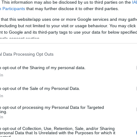
Pure
. This information may also be disclosed by us to third parties on the
IA
Akvár
Participants
that may further disclose it to other third parties.
Feszt
SZÓLJ HOZZÁ
Alföl
 that this website/app uses one or more Google services and may gath
Amad
including but not limited to your visit or usage behaviour. You may click 
Anah
 to Google and its third-party tags to use your data for below specifi
Le No
ogle consent section.
Jolie
Anima
Anna 
l Data Processing Opt Outs
Timi
Innovációs
Apro
projektek: a
Teljes a 4. Friss
o opt-out of the Sharing of my personal data.
Lászl
siker nagyobb,
Hús
ARC
In
a kudarc
rövidfilmfesztivál
Árkád
viszont
programja
Pálm
könnyebben
o opt-out of the Sale of my Personal Data.
Attac
dolgozható fel
üres
In
Néző
Claud
to opt-out of processing my Personal Data for Targeted
ing.
éjsza
 címe:
In
én b
utask
o opt-out of Collection, Use, Retention, Sale, and/or Sharing
rackback/id/7871726
A DA
ersonal Data that Is Unrelated with the Purposes for which it
Focu
lected.