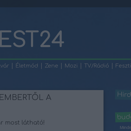
EST24
lvár
Életmód
Zene
Mozi
TV/Rádió
Feszt
Hird
CEMBERTŐL A
bud
r most látható!
Minde