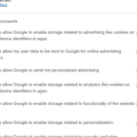
Panop
Out
Music
Játék
értelmében felhasználói tartalomnak minősülnek, értük a
A Ké
n felelősséget nem vállal, azokat nem ellenőrzi. Kifogás
consents
Kony
 Részletek a
Felhasználási feltételekben
és az
adatvédelmi
ördö
o allow Google to enable storage related to advertising like cookies on
lámpa
evice identifiers in apps.
mezt
Grál
o allow my user data to be sent to Google for online advertising
könyv
s.
mimó
trálj
! ‐
Belépés Facebookkal
B.my.
Tíme
to allow Google to send me personalized advertising.
Compe
Bakel
o allow Google to enable storage related to analytics like cookies on
Balat
Soun
evice identifiers in apps.
Balog
Margi
o allow Google to enable storage related to functionality of the website
BARA
Közt
Sánd
o allow Google to enable storage related to personalization.
franci
Beleá
Tibor
o allow Google to enable storage related to security, including