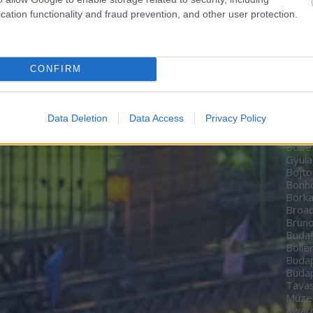
Zoltá
cation functionality and fraud prevention, and other user protection.
Bere
Péte
Bíbo
Studi
CONFIRM
home
BioT
Black
date
Data Deletion
Data Access
Privacy Policy
Boch
Bodn
Böbe
Gyula
Bojto
Bon
Borka
Broa
Brun
Budaf
Böllé
Budap
Budap
Tavas
Múz
Awar