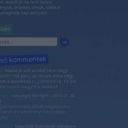
, amiről jó, ha te is tudsz!
nyek, érdekes témák, kultúra!
amajánlók naprakészen!
esés
lsó kommentek
e:
Marha jó volt az első rész. Vagy
kettő? 108 perc, de bírtam volna még,
nek a következő r...
(
2016.02.16. 15:29
)
elit sosem megy ki a divatból!
rnas:
Hányinger kerülget.
(
2016.01.20.
)
yar történelem elmúlt negyven éve
Tamás és Bereményi Géza dalain
ztül
 Párizs:
Sziasztok !Szeretnék jelenkezni