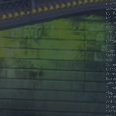
Borfe
bulva
ByTh
Művés
Came
Közp
centr
Grey
Dicta
éjsza
Szige
Class
Valen
Come
Disco
Crim
Eszte
Sánd
Tamá
Alapí
Cserh
Csill
Stran
Csobo
Anita