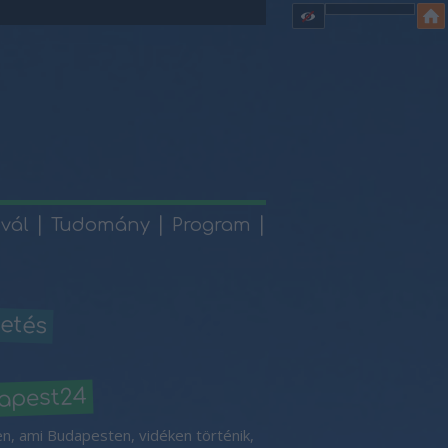
ivál
Tudomány
Program
etés
apest24
n, ami Budapesten, vidéken történik,