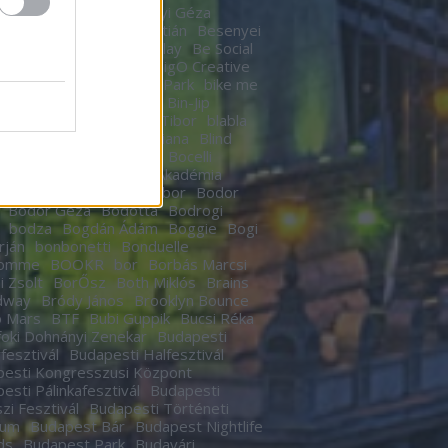
n
Berek Kati
Bereményi Géza
znay Tamás
Berki Krisztián
Besenyei
r
betegség
Betty Barclay
Be Social
rhegy
Bicskey Lukács
BigO Creative
o
Big Time Rush
Bikás Park
bike me
Billy Elliot
Bill Murrey
Bin-Jip
echUSA
Birdie
Bitskey Tibor
blabla
 Nail Cabaret
Blahalouisiana
Blind
BLR
Boban Markovics
Bocelli
kor Gábor
Bocus D’Or Akadémia
ár Zsigmond
Bödőcs Tibor
Bodor
Bodor Géza
Bódottá
Bodrogi
bodza
Bogdán Ádám
Boggie
Bogi
rján
bonbonetti
Bonduelle
homme
BOOKR
bor
Borbás Marcsi
i Zsolt
BorŐsz
Both Miklós
Brains
dway
Bródy János
Brooklyn Bounce
o Mars
BTF
Bubi Guppik
Bucsi Réka
oki Dohnányi Zenekar
Budapesti
rfesztivál
Budapesti Halfesztivál
esti Kongresszusi Központ
esti Pálinkafesztivál
Budapesti
zi Fesztivál
Budapesti Történeti
eum
Budapest Bár
Budapest Nightlife
ds
Budapest Park
Budavári