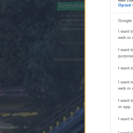
Kommentek:
Opted 
A hozzászólások a
vonatkozó jogszabályok
szolgáltatás technikai
üzemeltetője semmilye
Google 
esetén forduljon a blog szerkesztőjéhez.
tájékoztatóban
.
I want t
web or d
Nincsenek hozzászólások.
I want t
purpose
Kommentezéshez
lépj be
, vagy
regisz
I want 
I want t
web or d
I want t
or app.
I want t
I want t