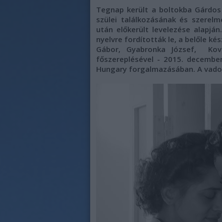
Tegnap került a boltokba Gárdo
szülei találkozásának és szerel
után előkerült levelezése alapján
nyelvre fordították le, a belőle kés
Gábor, Gyabronka József, Kov
főszereplésével - 2015. decembe
Hungary forgalmazásában. A vadon