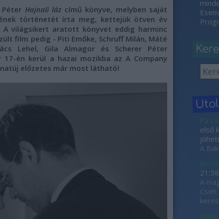
minden
s Péter
Hajnali láz
című könyve, melyben saját
Esemé
mének történetét írta meg, kettejük ötven év
Progr
. A világsikert aratott könyvet eddig harminc
zült film pedig - Piti Emőke, Schruff Milán, Máté
Ker
ács Lehel, Gila Almagor és Scherer Péter
r 17-én kerül a hazai mozikba az A Company
atúj előzetes már most látható!
Uto
Pa Le
első 
jöhet
A Bak
kinto
21:58
A mag
Cseh 
keres
Erika