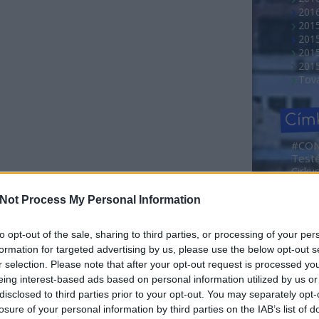
2016
201
201
2015
201
Tov
Cím
#CO
Test
Cirku
NEMZ
2. Ma
Not Process My Personal Information
Művé
alandorok) és a ragyogó ifjú tehetség, Piti Emőke
Sajtóf
vács Lehel, Petrik Andrea, Máté Gábor, Gyabronka
rövid
to opt-out of the sale, sharing to third parties, or processing of your per
, Földes Eszter, valamint két svéd színész Roger
Borá
formation for targeted advertising by us, please use the below opt-out s
idős édesanyát Izrael egyik vezető színésze, Gila
Abahá
r selection. Please note that after your opt-out request is processed y
lm alapjául szolgáló, világsikert aratott könyvet
Dóra
eing interest-based ads based on personal information utilized by us or
Ada
. A
Hajnali láz
2015. december 17-én kerül a hazai
disclosed to third parties prior to your opt-out. You may separately opt-
adve
losure of your personal information by third parties on the IAB’s list of
Agym