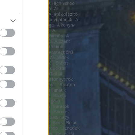
tic
A halál Édes illata
A High School
al
A Hindenburg léghajó
A
készítő
a játékkészítő
A játékkészítő
m
A Kocka
A kocka
A konyhafőnök
A
hafőnök
A konyha Ördöge
A konyha
ge
A Lámpagyújtogatók
A
gyújtogatók
A láthatatlan hős
A
elen bohóc
A pokol kapui
A Szent
A templomos lovagok
A titkok
tára
A torony hősei
A vastagbőrű
za
A vörös oroszlán
A Zarándok
Lake
B.my.Lake Fesztivál
Babos
a
baby
Bacardí Legacy Cocktail
tition
Bacardí Legacy Global
it
Balance
Balaton
Balatongyörök
oni Hacacáré
Balatoni Nyár
Balaton
d
Balázsy Panna
Balkán Fanatik
mix Stúdió
Baló György
Bangó
t
Baptista Szeretetszolgálat
CKOS BUBORÉKTORTA
Barátok
Barba Negra Music Club
Bárdosi
or
Bartendaz Hungary
Bazi nagy
a lagzik
Beau Jeu
Bebe
Bécs
Belau
llok
Bëlga Disco
Belmondo
Benedek
Ben Kingsley
Ben Stiller
Bereczki