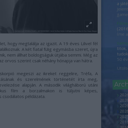
a játé
Jelen
game-
Filme
(
2016
Íme a
samu
et, hogy megtalálja az igazit. A 19 éves Lilivel fél
titok
alálkoznak. A két fiatal fülig egymásba szeret, újra
tudok 
tűnik, nem állhat boldogságuk útjába semmi. Még az
50 év
az orvos szerint csak néhány hónapja van hátra.
Utols
korpió megeszi az ikreket reggelire, Tréfa, A
kozásának és szerelmének történetét írta meg,
Arc
evelezése alapján. A második világháború utáni
kus film a borzalmakon is túljutni képes,
202
 csodálatos példázata.
2026
2026
202
2025
2016
2016