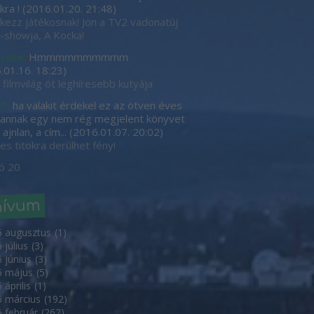
kra !
(
2016.01.20. 21:48
)
tkezz játékosnak! Jön a TV2 vadonatúj
showja, A Kocka!
cske:
Hmmmmmmmmmm
.01.16. 18:23
)
 filmvilág öt leghíresebb kutyája
7:
ha valakit érdekel ez az ötven éves
, annak egy nem rég megjelent könyvet
ajnlan, a cím...
(
2016.01.07. 20:02
)
es titokra derülhet fény!
ó 20
hívum
6 augusztus
(
1
)
 július
(
3
)
 június
(
3
)
6 május
(
5
)
 április
(
1
)
 március
(
192
)
 február
(
262
)