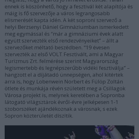
ennek is köszönhető, hogy a fesztivál két alapítója és
máig is fő szervezője a város legrangosabb
elismerését kapta idén. A két soproni szervező a
helyi Berzsenyi Dániel Gimnáziumban ismerkedett
meg egymással és “már a gimnáziumi évek alatt
együtt szervezték első rendezvényeiket” – állt a
szervezőket méltató beszédben. “19 évesen
szervezték az első VOLT Fesztivált, ami a Magyar
Turizmus Zrt. felmérése szerint Magyarország
legismertebb és legnépszerűbb vidéki fesztiválja” –
hangzott el a díjátadó ünnepségen, ahol kitértek
arra is, hogy Lobenwein Norbert és Fülöp Zoltán
ötlete és munkája révén született meg a Csillagok
Városa projekt is, melynek keretében a Sopronba
látogató világsztárok évről-évre jelképesen 1-1
szoborszéket ajándékoznak a városnak, s ezek
Sopron közterületét díszítik.