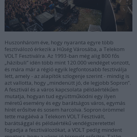
Huszonhárom éve, hogy nyaranta egyre több
fesztiválozó érkezik a Hűség Városába, a Telekom
VOLT Fesztiválra. Az 1993-ban még alig 800 fős
„házibuli” idén több mint 120.000 vendéget vonzott,
és mára már a régió egyik legfontosabb fesztiválja
lett, amely - az alapítók szlogenje szerint - mindig is
azt vallotta, hogy „mindenütt jó, de legjobb Sopron”.
A fesztivál és a város kapcsolata példaértékűen
mutatja, hogyan tud együttműködni egy ilyen
méretű esemény és egy barátságos város, egymás
hírét erősítve és sosem harcolva. Sopron örömmel
tette magáévá a Telekom VOLT Fesztivált,
barátsággal és példaértékű vendégszeretettel
fogadja a fesztiválozókat, a VOLT pedig mindent
megtesz, hogy a város jó hírnevét erősítse. Talán