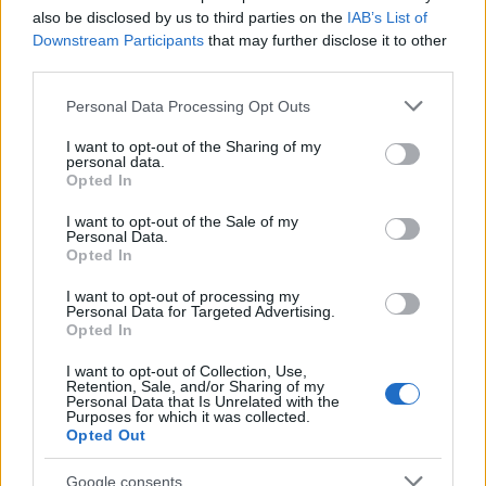
also be disclosed by us to third parties on the
IAB’s List of
Ezek a székek az ő tulajdonuk: David Guettától a
Downstream Participants
that may further disclose it to other
Motörheadig, vagy éppen a Prodigy-től Iggy Pop-ig
third parties.
számos nagy név hagyott itt egy-egy közterületi
széket a városban, melyek ma már Sopron kedvelt
Please note that this website/app uses one or more Google
Personal Data Processing Opt Outs
“megállóiként” színesítik a várost” - mondta el Fülöp
services and may gather and store information including but
Zoltán, akitől azt is megtudtuk, hogy a Csillagok
not limited to your visit or usage behaviour. You may click to
I want to opt-out of the Sharing of my
personal data.
Városa szobor-szék kollekció folyamatosan bővül:
grant or deny consent to Google and its third-party tags to
Opted In
pár hónap múlva újabb világsztárok székei kerülnek
use your data for below specified purposes in below Google
felavatásra.
consent section.
I want to opt-out of the Sale of my
Personal Data.
Opted In
Tavasztól egy hatalmas SOPRON felirat is megjelent
a belvárosban, amely ugyancsak a VOLTosok
I want to opt-out of processing my
ajándéka. “A tavalyi VOLTon neves és elismert
Personal Data for Targeted Advertising.
képzőművészeket kértünk fel, hogy közösen
Opted In
készítsük el azt a méretes SOPRON feliratot, amelyet
I want to opt-out of Collection, Use,
később a városnak ajándékoztunk. Igazi öröm
Retention, Sale, and/or Sharing of my
számunkra, hogy a Tűztorony és megannyi
Personal Data that Is Unrelated with the
Purposes for which it was collected.
látványosság mellett ma már ez a város egyik
Opted Out
legszeretettebb helyszíne, ahol napjában százával
készülnek fotók”- fogalmazott Lobenwein Norbert.
Google consents