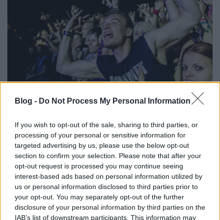
Blog -
Do Not Process My Personal Information
If you wish to opt-out of the sale, sharing to third parties, or
“Soproniként nem kellett sokat törni a fejünket azon,
processing of your personal or sensitive information for
hogy hogyan mutassuk ki hálánkat a város lakói,
targeted advertising by us, please use the below opt-out
vezetői felé a több évtizedes vendégszeretetért.
section to confirm your selection. Please note that after your
Abban a pár napban, amikor a VOLT és vele együtt
opt-out request is processed you may continue seeing
annak százezernél is több vendége Sopronba
interest-based ads based on personal information utilized by
költözik, igazi ünnepi hangulat jellemzi a várost. Erre
us or personal information disclosed to third parties prior to
emlékeztetnek ef Zámbó István közterületi szobor-
your opt-out. You may separately opt-out of the further
székei, amelyek ma már a város 20 pontján
disclosure of your personal information by third parties on the
IAB’s list of downstream participants. This information may
emlékeztetnek a nálunk megfordult világsztárokra.