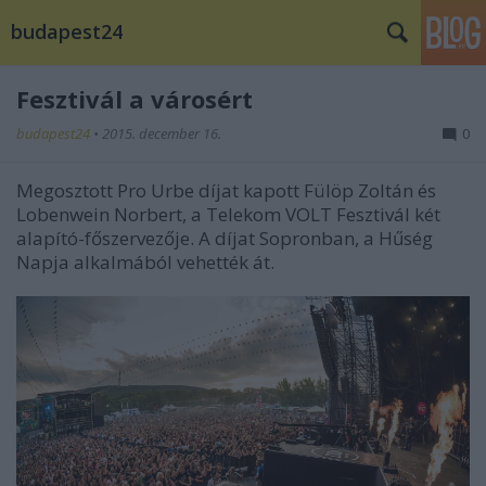
budapest24
Fesztivál a városért
budapest24
•
2015. december 16.
0
Megosztott Pro Urbe díjat kapott Fülöp Zoltán és
Lobenwein Norbert, a Telekom VOLT Fesztivál két
alapító-főszervezője. A díjat Sopronban, a Hűség
Napja alkalmából vehették át.