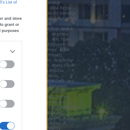
Ákos
Akvárium
Akvariumklub
B’s List of
ium Klub
Alan Cumming
Alba Regia
Alba Regia Feszten
Alex és bandája
di Róbert
Almási Csaba
Alsó-Ausztria
er and store
inda
Áman Attila
Amigod
to grant or
eimben
Anastacia
Andor Éva
André
ed purposes
tre
Andy Barlow
ANEZ
Angelina
Angel Haze
Anger Zsolt
Anh Tuan
l Cannibals
Anima Sound System
Kendrick
Annie
Antal Tímea
Antal
Anthony van Laast
Aon Hewitt
pó szerelem
Aradi Ferenc
Aradszky
ó
Aranyélet
Aranyszem
Arany Fácán
Archer
Argo2
Argyelán Kriszta
Armel Operafesztivál
Aron
arsson
Árpa Attila
ARTista Café
Art
k
aste. Sound. Danube.
Átmeneti
edés
Átrium Film-Színház
Átrium
képző
Audi
Ausztria
avicii
Ayree
ia
Az angyal
Az ébredő Erő
Az
kám a nappalod
Az élet Édes illata
Az
űnöm –
Az Év Háziasszonya
Az
ísérő
AZ UTASKÍSÉRŐ
A Daé
A Dal
L
A férjem védelmében
A FIÚ
A
s
A fogoly
A Gozsdu Celebrity