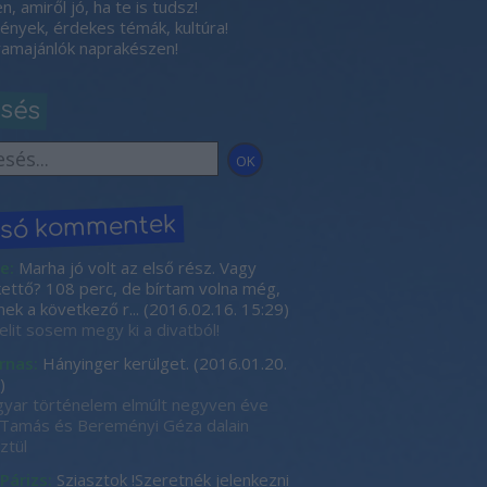
, amiről jó, ha te is tudsz!
nyek, érdekes témák, kultúra!
amajánlók naprakészen!
esés
lsó kommentek
e:
Marha jó volt az első rész. Vagy
kettő? 108 perc, de bírtam volna még,
nek a következő r...
(
2016.02.16. 15:29
)
elit sosem megy ki a divatból!
rnas:
Hányinger kerülget.
(
2016.01.20.
)
yar történelem elmúlt negyven éve
Tamás és Bereményi Géza dalain
ztül
 Párizs:
Sziasztok !Szeretnék jelenkezni