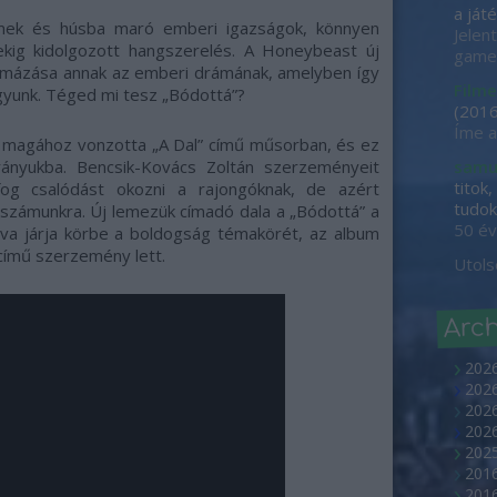
a játé
lmek és húsba maró emberi igazságok, könnyen
Jelen
kig kidolgozott hangszerelés. A Honeybeast új
game-
rmázása annak az emberi drámának, amelyben így
Filme
gyunk. Téged mi tesz „Bódottá”?
(
2016
Íme a
 magához vonzotta „A Dal” című műsorban, és ez
rányukba. Bencsik-Kovács Zoltán szerzeményeit
samu
titok
og csalódást okozni a rajongóknak, de azért
tudok 
 számunkra. Új lemezük címadó dala a „Bódottá” a
50 év
lva járja körbe a boldogság témakörét, az album
 című szerzemény lett.
Utols
Arc
202
2026
2026
202
2025
2016
2016