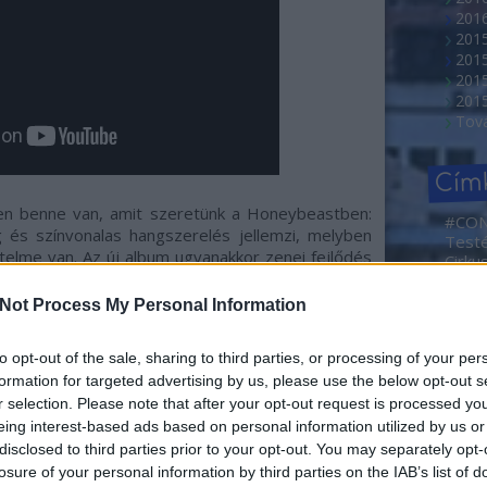
2016
201
201
2015
201
Tov
Cím
den benne van, amit szeretünk a Honeybeastben:
#CO
g és színvonalas hangszerelés jellemzi, melyben
Test
telme van. Az új album ugyanakkor zenei fejlődés
Cirku
kus zenei megoldások is megjelennek benne. A
NEMZ
ödnek, a gitárok kicsit visszahúzódnak és a
2. Ma
Not Process My Personal Information
Művé
rbe, melyek mellett ezúttal a fúvós hangszerek is
Sajtóf
rövid
to opt-out of the sale, sharing to third parties, or processing of your per
Borá
formation for targeted advertising by us, please use the below opt-out s
 slágerek mellett a „Bódottá” új album dalait is
Abahá
r selection. Please note that after your opt-out request is processed y
en újdonság lesz még, hogy az új lemezhez hűen
Dóra
eing interest-based ads based on personal information utilized by us or
latot vetítés teszi teljessé, melyen Tarján Zsófi
Ada
disclosed to third parties prior to your opt-out. You may separately opt-
adve
nimációkat láthatjuk majd. Az új album borítóján
losure of your personal information by third parties on the IAB’s list of
Agym
lezés is az énekesnő munkáját dicséri.