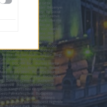
n
Berek Kati
Bereményi Géza
znay Tamás
Berki Krisztián
Besenyei
r
betegség
Betty Barclay
Be Social
rhegy
Bicskey Lukács
BigO Creative
o
Big Time Rush
Bikás Park
bike me
Billy Elliot
Bill Murrey
Bin-Jip
echUSA
Birdie
Bitskey Tibor
blabla
 Nail Cabaret
Blahalouisiana
Blind
BLR
Boban Markovics
Bocelli
kor Gábor
Bocus D’Or Akadémia
ár Zsigmond
Bödőcs Tibor
Bodor
Bodor Géza
Bódottá
Bodrogi
bodza
Bogdán Ádám
Boggie
Bogi
rján
bonbonetti
Bonduelle
homme
BOOKR
bor
Borbás Marcsi
i Zsolt
BorŐsz
Both Miklós
Brains
dway
Bródy János
Brooklyn Bounce
o Mars
BTF
Bubi Guppik
Bucsi Réka
oki Dohnányi Zenekar
Budapesti
rfesztivál
Budapesti Halfesztivál
esti Kongresszusi Központ
esti Pálinkafesztivál
Budapesti
zi Fesztivál
Budapesti Történeti
eum
Budapest Bár
Budapest Nightlife
ds
Budapest Park
Budavári