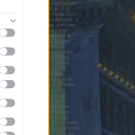
tic
A halál Édes illata
A High School
al
A Hindenburg léghajó
A
készítő
a játékkészítő
A Játékkészítő
m
A Kocka
A kocka
A konyhafőnök
A
hafőnök
A konyha Ördöge
A konyha
ge
A lámpagyújtogatók
A
agyújtogatók
A láthatatlan hős
A
elen bohóc
A pokol kapui
A Szent
A templomos lovagok
A titkok
tára
A torony hősei
A vastagbőrű
za
A vörös oroszlán
A Zarándok
Lake
B.my.Lake Fesztivál
Babos
a
baby
Bacardí Legacy Cocktail
tition
Bacardí Legacy Global
it
Balance
Balaton
Balatongyörök
oni Hacacáré
Balatoni Nyár
Balaton
d
Balázsy Panna
Balkán Fanatik
mix Stúdió
Baló György
Bangó
t
Baptista Szeretetszolgálat
CKOS BUBORÉKTORTA
Barátok
Barba Negra Music Club
Bárdosi
or
Bartendaz Hungary
Bazi nagy
a lagzik
Beau Jeu
Bebe
Bécs
Belau
llok
Bëlga Disco
Belmondo
Benedek
Ben Kingsley
Ben Stiller
Bereczki