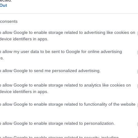
Panop
Out
Music
játék
 címe:
A Ké
consents
Kony
rackback/id/8174426
ördö
o allow Google to enable storage related to advertising like cookies on
Lámp
evice identifiers in apps.
mezt
Grál
o allow my user data to be sent to Google for online advertising
könyv
értelmében felhasználói tartalomnak minősülnek, értük a
n felelősséget nem vállal, azokat nem ellenőrzi. Kifogás
s.
mimó
 Részletek a
Felhasználási feltételekben
és az
adatvédelmi
B.my.
Tíme
to allow Google to send me personalized advertising.
Compe
Bakel
o allow Google to enable storage related to analytics like cookies on
Balat
Soun
evice identifiers in apps.
Balog
trálj
! ‐
Belépés Facebookkal
Margi
o allow Google to enable storage related to functionality of the website
BARA
Közt
Sánd
o allow Google to enable storage related to personalization.
franci
Beleá
Tibor
o allow Google to enable storage related to security, including