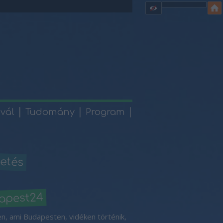
ivál
Tudomány
Program
etés
apest24
n, ami Budapesten, vidéken történik,