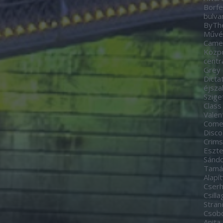
Borfe
bulva
ByTh
Művés
Came
Közp
centr
Grey
Dicta
éjsza
Szige
Class
Valen
Come
Disco
Crim
Eszte
Sánd
Tamá
Alapí
Cserh
Csill
Stran
Csobo
Anita