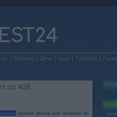
EST24
lvár
Életmód
Zene
Mozi
TV/Rádió
Feszt
Hird
t az A38
bud
eybeast
legújabb albuma, amit december 26-
Minde