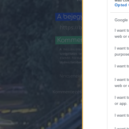
Opted 
A bejegyzés trackback
Google 
https://bp24.blog.hu/api/t
I want t
web or d
Kommentek:
I want t
A hozzászólások a
vonatkozó jogszabályok
szolgáltatás technikai
üzemeltetője semmilye
purpose
esetén forduljon a blog szerkesztőjéhez.
tájékoztatóban
.
I want 
Nincsenek hozzászólások.
I want t
web or d
Kommentezéshez
lépj be
, vagy
regisz
I want t
or app.
I want t
I want t