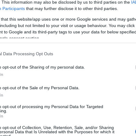
Pure
. This information may also be disclosed by us to third parties on the
IA
Akvár
Participants
that may further disclose it to other third parties.
a koncert helyszínén is!
Feszt
Alföl
 that this website/app uses one or more Google services and may gath
Amad
including but not limited to your visit or usage behaviour. You may click 
Anah
 to Google and its third-party tags to use your data for below specifi
Le No
ogle consent section.
Jolie
Anima
SZÓLJ HOZZÁ
Anna 
l Data Processing Opt Outs
Timi
Apro
o opt-out of the Sharing of my personal data.
Lászl
ARC
In
Árkád
Pálm
o opt-out of the Sale of my Personal Data.
Attac
Szilágyi Csilla
üres
In
szobra és a
MÁRCIUS 26-
Néző
Vadvirágom
TÓL ÚJRA
Claud
to opt-out of processing my Personal Data for Targeted
projekt:
GYERTEK ÁT
ing.
éjsza
fenntarthatóság
SZOMBAT
In
én b
és kortárs
ESTE! AZ RTL
utask
művészet a 35.
KLUBON
o opt-out of Collection, Use, Retention, Sale, and/or Sharing
A DA
Művészetek
ersonal Data that Is Unrelated with the Purposes for which it
Focu
Völgyében
lected.