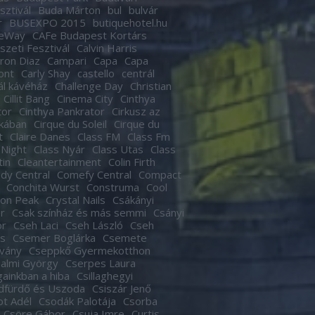
sztivál
Buda Márton
bul
bulvár
r
BUSEXPO 2015
butiquehotel.hu
eWay
CAFe Budapest Kortárs
zeti Fesztivál
Calvin Harris
ron Diaz
Campari
Capa
Capa
ont
Carly Shay
castello
centrál
ál kávéház
Challenge Day
Christian
Cillit Bang
Cinema City
Cinthya
tor
Cinthya Pankrator
Cirkusz az
kában
Cirque du Soleil
Cirque du
t
Claire Danes
Class FM
Class Fm
 Night
Class Nyár
Class Utas
Class
tin
Cleantertainment
Colin Firth
dy Central
Comefy Central
Compact
Conchita Wurst
Construma
Cool
son Peak
Crystal Nails
Csákányi
r
Csak színház és más semmi
Csányi
or
Cseh Laci
Cseh László
Cseh
s
Csemer Boglárka
Csemete
tvány
Cseppkő Gyermekotthon
almi György
Cserpes Laura
againkban a hiba
Csillaghegyi
dfürdő és Uszoda
Csiszár Jenő
t Adél
Csodák Palotája
Csorba
Csöre Gábor
Csuja Imre
Curtis