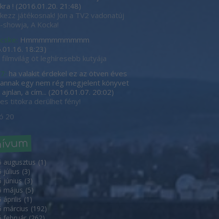
kra !
(
2016.01.20. 21:48
)
tkezz játékosnak! Jön a TV2 vadonatúj
showja, A Kocka!
cske:
Hmmmmmmmmmm
.01.16. 18:23
)
 filmvilág öt leghíresebb kutyája
7:
ha valakit érdekel ez az ötven éves
, annak egy nem rég megjelent könyvet
ajnlan, a cím...
(
2016.01.07. 20:02
)
es titokra derülhet fény!
ó 20
hívum
6 augusztus
(
1
)
 július
(
3
)
 június
(
3
)
6 május
(
5
)
 április
(
1
)
 március
(
192
)
 február
(
262
)