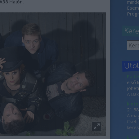
 A38 Hajón.
minden
Esemé
Progr
Ker
Uto
Pa Le
első 
jöhet
A Bak
kinto
21:58
A mag
Cseh 
keres
Erika