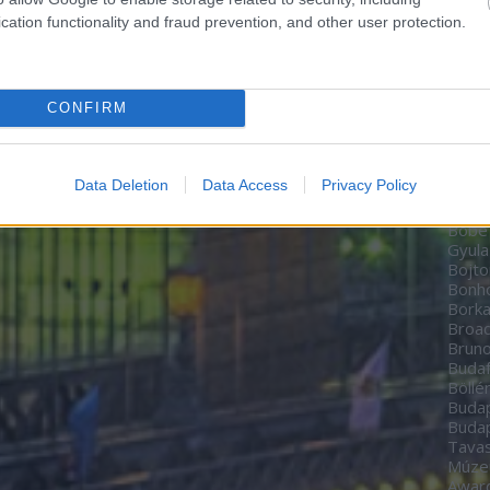
Zoltá
cation functionality and fraud prevention, and other user protection.
Bere
Péte
Bíbo
Studi
CONFIRM
home
BioT
Black
date
Data Deletion
Data Access
Privacy Policy
Boch
Bodn
Böbe
Gyula
Bojto
Bon
Borka
Broa
Brun
Budaf
Böllé
Budap
Budap
Tavas
Múz
Awar