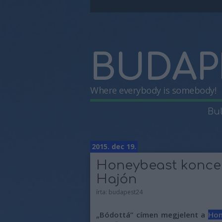
BUDAP
Where everybody is somebody!
Bu
2015. dec 19.
Honeybeast koncer
Hajón
írta:
budapest24
„Bódottá” címen megjelent a
Hon