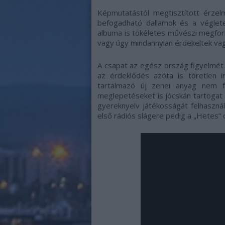
Képmutatástól megtisztított érze
befogadható dallamok és a véglete
albuma is tökéletes művészi megfo
vagy úgy mindannyian érdekeltek va
A csapat az egész ország figyelmét
az érdeklődés azóta is töretlen i
tartalmazó új zenei anyag nem f
meglepetéseket is jócskán tartogat
gyereknyelv játékosságát felhaszná
első rádiós slágere pedig a „Hetes”