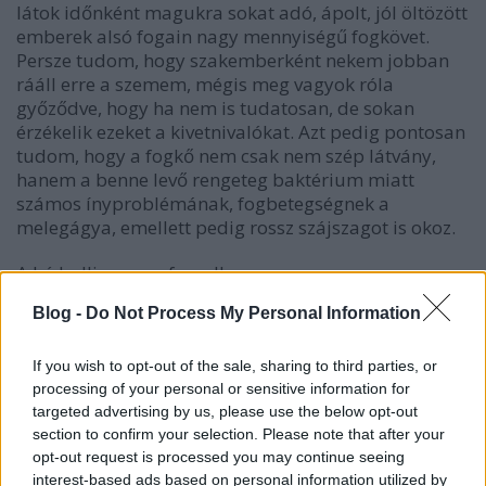
látok időnként magukra sokat adó, ápolt, jól öltözött
emberek alsó fogain nagy mennyiségű fogkövet.
Persze tudom, hogy szakemberként nekem jobban
rááll erre a szemem, mégis meg vagyok róla
győződve, hogy ha nem is tudatosan, de sokan
érzékelik ezeket a kivetnivalókat. Azt pedig pontosan
tudom, hogy a fogkő nem csak nem szép látvány,
hanem a benne levő rengeteg baktérium miatt
számos ínyproblémának, fogbetegségnek a
melegágya, emellett pedig rossz szájszagot is okoz.
A hó hulljon, ne a fogad!
Blog -
Do Not Process My Personal Information
A másik ilyen probléma a szuvas fog. A
fogszuvasodás már egészen fiatal korban
elkezdődhet. Tükörbe nézve nem látszanak a lyukak
If you wish to opt-out of the sale, sharing to third parties, or
a hátsó fogakon, de ha nevetünk egy nagyot, vagy
processing of your personal or sensitive information for
társaságban énekelünk, azonnal feltárulnak a rejtett
targeted advertising by us, please use the below opt-out
problémák. Persze a fogszuvasodásnak nem az a
section to confirm your selection. Please note that after your
opt-out request is processed you may continue seeing
legrosszabb következménye, hogy észreveszik,
interest-based ads based on personal information utilized by
hanem az, hogy a károsodás egy idő után eléri a