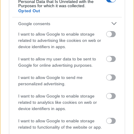
Az ünnepek során nem csak plusz kilókat
Personal Data that Is Unrelated with the
Purposes for which it was collected.
szedhetünk fel, de ha nem vigyázunk, a fogainkon is
Opted Out
megmutatkozhat a sok cukros étel hatása. Mikulás
csokik, karácsonyi bejgli, szilveszteri koktélok. A
Google consents
legjobb, amit tehetünk, ha nem akarjuk kihagyni a
jobbnál jobb finomságokat, ha az étkezések után
I want to allow Google to enable storage
related to advertising like cookies on web or
cukormentes rágógumit használunk. Hiszen a rágó
device identifiers in apps.
nemcsak tisztítja a fogainkat a fokozott nyáltermelés
révén, de csökkenti a baktériumok szaporodását is a
I want to allow my user data to be sent to
szánkban, biztosítva ezzel a friss leheletet is, ami a
Google for online advertising purposes.
társaságban eltöltött idő alatt még nagyobb
hangsúlyt kap.
I want to allow Google to send me
personalized advertising.
Ma már az egészséges fogazat alapvetően
hozzátartozik az ember esztétikumához. Egy szép
I want to allow Google to enable storage
mosoly mindenkit vonzóbbá tesz, és aki tudja, hogy
related to analytics like cookies on web or
a fogai rendben vannak, az általában többet is
device identifiers in apps.
mosolyog a világra. A decemberi időszakban pedig
amúgy is többet mosolygunk, amikor szeretteinkkel
I want to allow Google to enable storage
együtt ünneplőbe öltöztetjük külsőnket és szívünket
related to functionality of the website or app.
egyaránt.