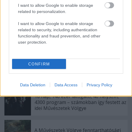
I want to allow Google to enable storage
Ha többet szeretne tudni a szájhigiéniáról, további
related to personalization.
információkért látogasson el a
weboldalra!
I want to allow Google to enable storage
related to security, including authentication
functionality and fraud prevention, and other
user protection.
Címkék:
életmód
CONFIRM
Ajánlott bejegyzések:
Data Deletion
Data Access
Privacy Policy
10 nap, 140 ezer látogató, 40 helyszín,
4300 program – számokban így festett az
idei Művészetek Völgye
A Művészetek Völgye fenntarthatósági