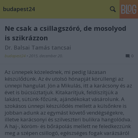
budapest24
Ne csak a csillagszóró, de mosolyod
is szikrázzon
Dr. Balsai Tamás tancsai
budapest24
•
2015. december 20.
0
Az ünnepek közelednek, mi pedig lázasan
készülődünk. Az év utolsó hónapját körüllengi az
ünnepi hangulat. Jön a Mikulás, itt a karácsony és az
évet is búcsúztatjuk. Kitakarítjuk, feldíszítjük a
lakást, sütünk-főzünk, ajándékokat vásárolunk. A
szokásos ünnepi készülődés mellett a külsőnkre is
jobban adunk az egymást követő vendégségekre,
illetve karácsonyi és szilveszteri bulikra hangolódva.
A haj-, köröm- és bőrápolás mellett ne feledkezzünk
meg a szépen csillogó, egészséges fogak varázsáról