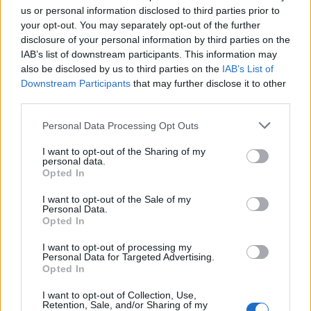
us or personal information disclosed to third parties prior to
gyökércsatornát és az ideget, ami szörnyű
your opt-out. You may separately opt-out of the further
fájdalommal jár. Ilyenkor a fog már csak
disclosure of your personal information by third parties on the
gyökérkezeléssel menthető, pedig korai stádiumban
IAB’s list of downstream participants. This information may
erre még nem lenne szükség.
also be disclosed by us to third parties on the
IAB’s List of
Downstream Participants
that may further disclose it to other
A hátsó foghiányok is ide tartoznak. Ez fogorvosi
third parties.
szempontból megint csak nem elsősorban esztétikai
kérdés: a hiányzó fogak csökkentik a rágóerőt,
Please note that this website/app uses one or more Google
Personal Data Processing Opt Outs
féloldalas rágáshoz, illetve a szemben levő fogak
services and may gather and store information including but
leereszkedéséhez és a hiány melletti fogak
not limited to your visit or usage behaviour. You may click to
I want to opt-out of the Sharing of my
personal data.
bedőléséhez vezetnek. A hiányzó fogak pótlására
grant or deny consent to Google and its third-party tags to
Opted In
több alternatíva létezik (híd vagy implantátum).
use your data for below specified purposes in below Google
Tény, hogy ezek költségesebb megoldások, mégis
consent section.
I want to opt-out of the Sale of my
Personal Data.
érdemes gondoskodni az elvesztett fogak pótlásáról,
Opted In
mert ezzel további fogászati kiadásokat tudunk
megelőzni, és önbizalom dúsan mosolyogni az
I want to opt-out of processing my
ünnepek alatt is.
Personal Data for Targeted Advertising.
Opted In
Kellemes, cukros ünnepek
I want to opt-out of Collection, Use,
Retention, Sale, and/or Sharing of my