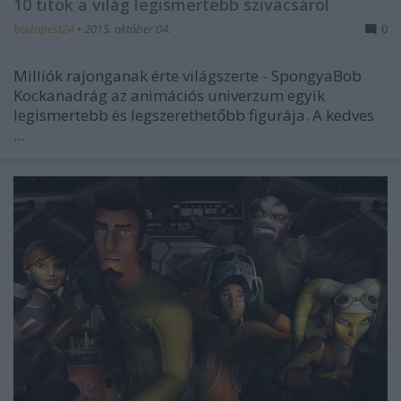
10 titok a világ legismertebb szivacsáról
budapest24
•
2015. október 04.
0
Milliók rajonganak érte világszerte - SpongyaBob
Kockanadrág az animációs univerzum egyik
legismertebb és legszerethetőbb figurája. A kedves
...