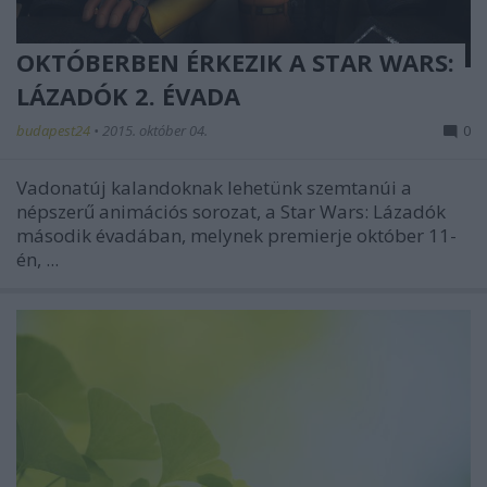
OKTÓBERBEN ÉRKEZIK A STAR WARS:
LÁZADÓK 2. ÉVADA
budapest24
•
2015. október 04.
0
Vadonatúj kalandoknak lehetünk szemtanúi a
népszerű animációs sorozat, a Star Wars: Lázadók
második évadában, melynek premierje október 11-
én, ...