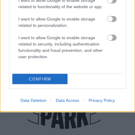
I want to allow Google to enable storage
related to functionality of the website or app.
A legtöbb ember képzeletében a farkasember egy
I want to allow Google to enable storage
két lábon járó, vérszomjas szörnyetegként él, aki
related to personalization.
teliholdkor, emberi mivoltából kivetkőzve ...
I want to allow Google to enable storage
related to security, including authentication
functionality and fraud prevention, and other
user protection.
CONFIRM
Data Deletion
Data Access
Privacy Policy