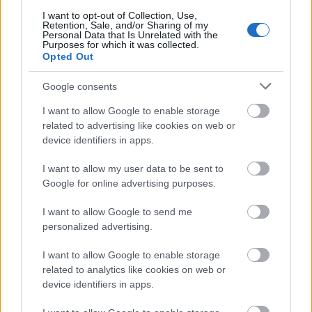
Hihetetlen dolog történt a jubileumi koncertjükre
I want to opt-out of Collection, Use,
készülő IHM tagjaival. A minap tíz év után a
Retention, Sale, and/or Sharing of my
Personal Data that Is Unrelated with the
semmiből került elő egy zsák, amely elveszettnek ...
Purposes for which it was collected.
Opted Out
Google consents
I want to allow Google to enable storage
related to advertising like cookies on web or
device identifiers in apps.
I want to allow my user data to be sent to
Google for online advertising purposes.
I want to allow Google to send me
personalized advertising.
I want to allow Google to enable storage
related to analytics like cookies on web or
A farkasember legendája
device identifiers in apps.
budapest24
•
2015. október 03.
0