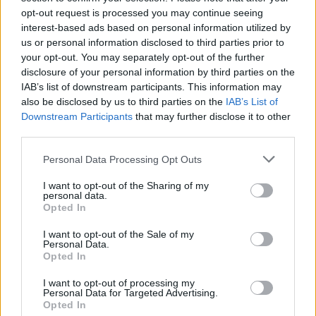
opt-out request is processed you may continue seeing
interest-based ads based on personal information utilized by
us or personal information disclosed to third parties prior to
your opt-out. You may separately opt-out of the further
disclosure of your personal information by third parties on the
IAB’s list of downstream participants. This information may
also be disclosed by us to third parties on the
IAB’s List of
Downstream Participants
that may further disclose it to other
third parties.
Please note that this website/app uses one or more Google
Personal Data Processing Opt Outs
services and may gather and store information including but
not limited to your visit or usage behaviour. You may click to
I want to opt-out of the Sharing of my
personal data.
grant or deny consent to Google and its third-party tags to
Opted In
use your data for below specified purposes in below Google
consent section.
I want to opt-out of the Sale of my
10 év után kerültek elő az
Personal Data.
Opted In
elveszettnek hitt Mirigy jelmezek
I want to opt-out of processing my
budapest24
•
2015. október 04.
0
Personal Data for Targeted Advertising.
Opted In