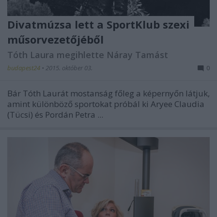
Divatmúzsa lett a SportKlub szexi
műsorvezetőjéből
Tóth Laura megihlette Náray Tamást
budapest24
•
2015. október 03.
0
Bár Tóth Laurát mostanság főleg a képernyőn látjuk,
amint különböző sportokat próbál ki Aryee Claudia
(Tücsi) és Pordán Petra ...