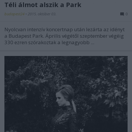
Téli álmot alszik a Park
budapest24
•
2015. október 03.
0
Nyolcvan intenzív koncertnap után lezárta az idényt
a Budapest Park. Április végétől szeptember végéig
330 ezren szórakoztak a legnagyobb ...