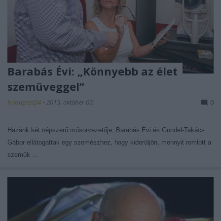
Barabás Évi: „Könnyebb az élet
szemüveggel”
budapest24
•
2015. október 03.
0
Hazánk két népszerű műsorvezetője, Barabás Évi és Gundel-Takács
Gábor ellátogattak egy szemészhez, hogy kiderüljön, mennyit romlott a
szemük ...