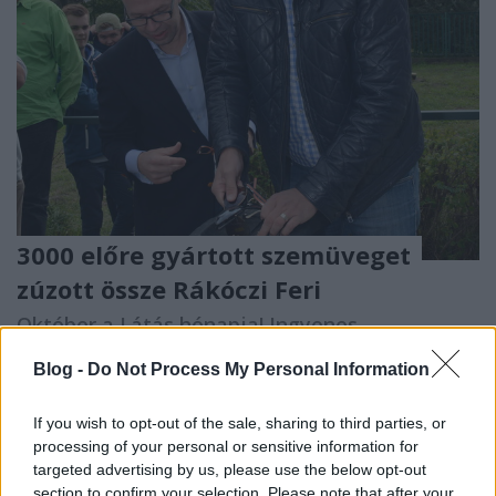
3000 előre gyártott szemüveget
zúzott össze Rákóczi Feri
Október a Látás hónapja! Ingyenes
látásvizsgálat indul országszerte
Blog -
Do Not Process My Personal Information
budapest24
•
2015. október 04.
0
If you wish to opt-out of the sale, sharing to third parties, or
3000 darab előre gyártott egyenszemüveget
processing of your personal or sensitive information for
semmisített meg Rákóczi Feri és a Magyar Látszerész
targeted advertising by us, please use the below opt-out
Szövetségének elnöke, Tóbiás Richárd, hogy ...
section to confirm your selection. Please note that after your