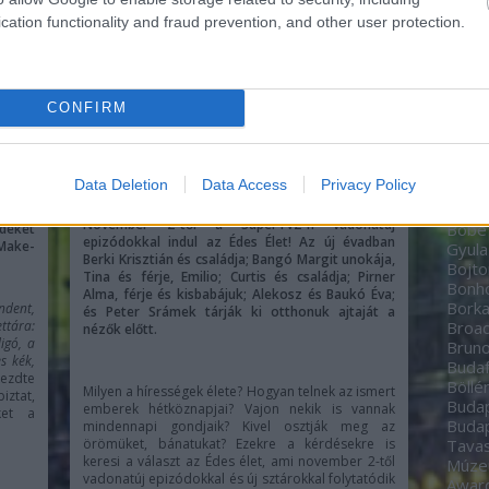
Zoltá
cation functionality and fraud prevention, and other user protection.
Bere
Péte
Bíbo
Studi
CONFIRM
home
BioT
 a kék
Black
ntve.
date
étebb
Data Deletion
Data Access
Privacy Policy
Boch
ó esti
Bodn
atjuk
November 2-től a SuperTV2-n vadonatúj
Böbe
ndeket
epizódokkal indul az Édes Élet! Az új évadban
 Make-
Gyula
Berki Krisztián és családja; Bangó Margit unokája,
Bojto
Tina és férje, Emilio; Curtis és családja; Pirner
Bon
Alma, férje és kisbabájuk; Alekosz és Baukó Éva;
Borka
ndent,
és Peter Srámek tárják ki otthonuk ajtaját a
ettára:
Broa
nézők előtt.
igó, a
Brun
s kék,
Budaf
kezdte
Böllé
Milyen a hírességek élete? Hogyan telnek az ismert
iztat,
Budap
emberek hétköznapjai? Vajon nekik is vannak
ket a
Budap
mindennapi gondjaik? Kivel osztják meg az
örömüket, bánatukat? Ezekre a kérdésekre is
Tavas
keresi a választ az Édes élet, ami november 2-től
Múz
vadonatúj epizódokkal és új sztárokkal folytatódik
Awar