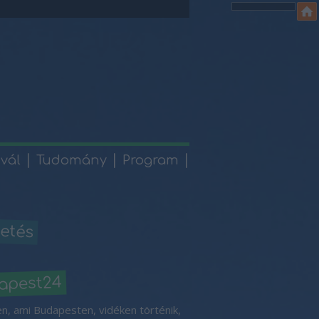
ivál
Tudomány
Program
etés
apest24
n, ami Budapesten, vidéken történik,