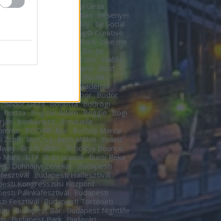
n
Berek Kati
Bereményi Géza
znay Tamás
Berki Krisztián
Besenyei
r
betegség
Betty Barclay
Be Social
rhegy
Bicskey Lukács
BigO Creative
o
Big Time Rush
Bikás Park
bike me
Billy Elliot
Bill Murrey
Bin-Jip
echUSA
Birdie
Bitskey Tibor
blabla
 Nail Cabaret
Blahalouisiana
Blind
BLR
Boban Markovics
Bocelli
kor Gábor
Bocus D’Or Akadémia
ár Zsigmond
Bödőcs Tibor
Bodor
Bodor Géza
Bódottá
Bodrogi
bodza
Bogdán Ádám
Boggie
Bogi
rján
bonbonetti
Bonduelle
homme
BOOKR
bor
Borbás Marcsi
i Zsolt
BorŐsz
Both Miklós
Brains
dway
Bródy János
Brooklyn Bounce
o Mars
BTF
Bubi Guppik
Bucsi Réka
oki Dohnányi Zenekar
Budapesti
rfesztivál
Budapesti Halfesztivál
esti Kongresszusi Központ
esti Pálinkafesztivál
Budapesti
zi Fesztivál
Budapesti Történeti
eum
Budapest Bár
Budapest Nightlife
ds
Budapest Park
Budavári