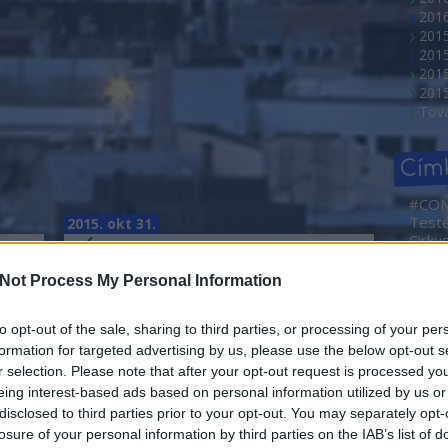
2016
201
201
2015
201
Tov
Cím
#CO
Test
2015. okt 31.
Cirku
Óriási siker és
NEMZ
2. Ma
sít
vastaps az Édes
Not Process My Personal Information
Művé
Anna premierjén
Sajtóf
rövid
to opt-out of the sale, sharing to third parties, or processing of your per
írta:
budapest24
Borá
formation for targeted advertising by us, please use the below opt-out s
Abahá
r selection. Please note that after your opt-out request is processed y
Dóra
eing interest-based ads based on personal information utilized by us or
Ada
disclosed to third parties prior to your opt-out. You may separately opt-
adve
losure of your personal information by third parties on the IAB’s list of
Agym