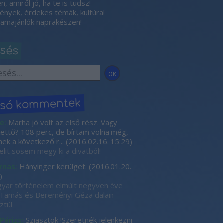
, amiről jó, ha te is tudsz!
nyek, érdekes témák, kultúra!
amajánlók naprakészen!
esés
lsó kommentek
e:
Marha jó volt az első rész. Vagy
kettő? 108 perc, de bírtam volna még,
nek a következő r...
(
2016.02.16. 15:29
)
elit sosem megy ki a divatból!
rnas:
Hányinger kerülget.
(
2016.01.20.
)
yar történelem elmúlt negyven éve
Tamás és Bereményi Géza dalain
ztül
 Párizs:
Sziasztok !Szeretnék jelenkezni