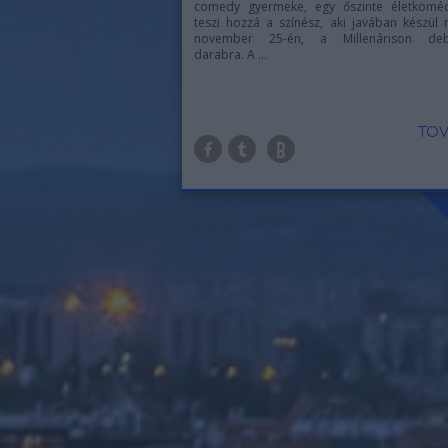
comedy gyermeke, egy őszinte életkoméd
teszi hozzá a színész, aki javában készül
november 25-én, a Millenárison deb
darabra. A ...
TOV