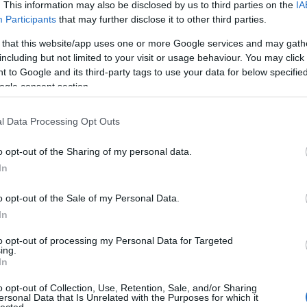
Pure
. This information may also be disclosed by us to third parties on the
IA
Akvár
Participants
that may further disclose it to other third parties.
Feszt
Alföl
 that this website/app uses one or more Google services and may gath
Amad
including but not limited to your visit or usage behaviour. You may click 
Anah
 to Google and its third-party tags to use your data for below specifi
Le No
ogle consent section.
Jolie
Anima
Anna 
okat,
Hatalmas várakozás és médiafigyelem előzte
l Data Processing Opt Outs
Timi
 pom-
meg az Édes Anna musical bemutatóját, melyben
Apro
elyett
több ismert mellett számtalan profi és elismert
o opt-out of the Sharing of my personal data.
ti. A
színész is szerepet kapott.
Lászl
a és a
ARC
In
t vesz
Árkád
ával a
Pálm
A Budapesti Showszínház igazgatója Tóth Ádám,
o opt-out of the Sale of my Personal Data.
Attac
aki egyben a darabot is rendezte, röviden az év
musical showjaként jellemezte a bemutatót, s
üres
In
bejelentette: idén még több budapesti, majd
Néző
Bella
jövőre országos, majdnem ötven állomásos
Claud
to opt-out of processing my Personal Data for Targeted
re áll
turnéra indul a társulat.
ing.
éjsza
 néhai
In
én b
kolai
“Boldog vagyok, hogy ezzel a sikerrel
utask
 és a
mutatkozhatott be Magyarország legújabb
o opt-out of Collection, Use, Retention, Sale, and/or Sharing
A DA
ortos
színháza és még boldogabb, hogy egy
ersonal Data that Is Unrelated with the Purposes for which it
Focu
magát.
fantasztikus csapat élén állva hajolhattam meg a
lected.