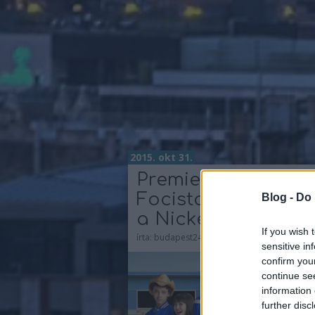
2015. okt 31.
Premier:
Focistalánnyal erő
Blog -
Do 
a Nickelodeon
If you wish 
írta:
budapest24
sensitive in
confirm you
continue se
information 
further disc