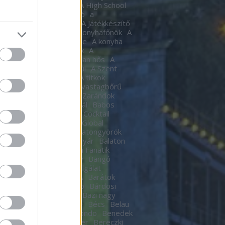
tic
A halál Édes illata
A High School
al
A Hindenburg léghajó
a
készítő
A játékkészítő
A Játékkészítő
m
A Kocka
A kocka
A Konyhafőnök
A
hafőnök
A konyha ördöge
A konyha
ge
A Lámpagyújtogatók
A
gyújtogatók
A láthatatlan hős
A
elen bohóc
A pokol kapui
A Szent
A templomos lovagok
A titkok
tára
A torony hősei
A vastagbőrű
za
A vörös oroszlán
A Zarándok
Lake
B.my.Lake Fesztivál
Babos
a
baby
Bacardí Legacy Cocktail
tition
Bacardí Legacy Global
it
Balance
Balaton
Balatongyörök
oni Hacacáré
Balatoni Nyár
Balaton
d
Balázsy Panna
Balkán Fanatik
mix Stúdió
Baló György
Bangó
t
Baptista Szeretetszolgálat
CKOS BUBORÉKTORTA
Barátok
Barba Negra Music Club
Bárdosi
or
Bartendaz Hungary
Bazi nagy
a lagzik
Beau Jeu
Bebe
Bécs
Belau
llok
Bëlga Disco
Belmondo
Benedek
Ben Kingsley
Ben Stiller
Bereczki