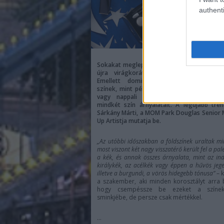
authenti
Sokakat meglephet, de ebben a szezonban
újra virágkorát éli a sminkdivatot teki
Emellett dominálnak a nehezebb, söt
színek, mint például a burgundi. Legyen sz
vagy nappali sminkről, bátran használh
mindkét szín árnyalatait. A legújabb tre
Sárkány Márti, a MOM Park Douglas Senior
Up Artistja mutatja be.
„Az utóbbi időszakban a földszínek uraltak mi
most viszont két nagy visszatérő került fel a pal
a kék, és annak összes árnyalata, mint az ind
királykék, az acélkék vagy éppen a hűvös jege
illetve a burgundi, a vörös hidegebb tónusa”
– 
a szakember, aki minden korosztályt arra b
hogy csempéssze be ezeket a színe
sminkjébe, de persze csak mértékkel.
...