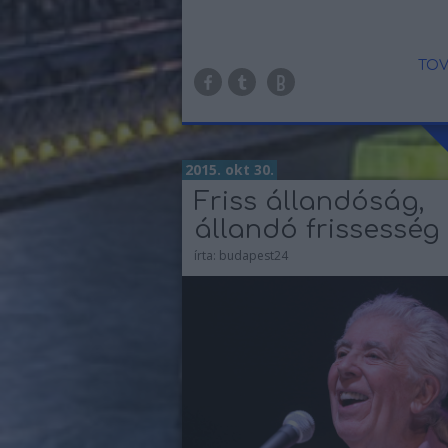
TOV
2015. okt 30.
Friss állandóság,
állandó frissesség
írta:
budapest24