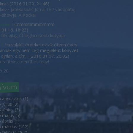
kra !
(
2016.01.20. 21:48
)
tkezz játékosnak! Jön a TV2 vadonatúj
showja, A Kocka!
cske:
Hmmmmmmmmmm
.01.16. 18:23
)
 filmvilág öt leghíresebb kutyája
7:
ha valakit érdekel ez az ötven éves
, annak egy nem rég megjelent könyvet
ajnlan, a cím...
(
2016.01.07. 20:02
)
es titokra derülhet fény!
ó 20
hívum
6 augusztus
(
1
)
 július
(
3
)
 június
(
3
)
6 május
(
5
)
 április
(
1
)
 március
(
192
)
 február
(
262
)