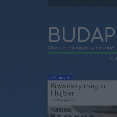
BUDAP
Where everybody is somebody!
Bu
2015. nov 01.
Kowalsky meg a
Hujber
írta:
budapest24