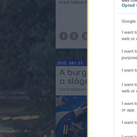
Ki kell találnia, hogyan állítsa maga mellé a f
Opted 
...
Google 
TOV
I want t
web or d
I want t
purpose
2015. okt 31.
I want 
A burgundi és a ké
a sláger idén őssz
I want t
írta:
budapest24
web or d
I want t
or app.
I want t
I want t