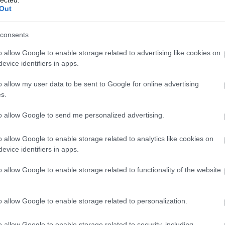
ocista
kedves közönségünk előtt” - nyilatkozta az előadás
Panop
Out
után.
Music
játék
A darabban szereplő Sáfrány Emese, azaz Aleska
A Ké
consents
a TV2-n futó Ezek megőrültek! című műsorban ...
kony
Ördö
ÁBB
o allow Google to enable storage related to advertising like cookies on
lámpa
evice identifiers in apps.
mezt
TOVÁBB
Grál
o allow my user data to be sent to Google for online advertising
könyv
s.
mimó
B.my.
Tíme
to allow Google to send me personalized advertising.
k
Compe
2015. okt 31.
el
Bakel
o allow Google to enable storage related to analytics like cookies on
Balat
Édes Élet: november
Soun
evice identifiers in apps.
2-től új sztárokkal a
Balog
Margi
SuperTV2-n
o allow Google to enable storage related to functionality of the website
BARA
írta:
budapest24
Közt
Sánd
o allow Google to enable storage related to personalization.
franci
Beleá
Tibor
o allow Google to enable storage related to security, including