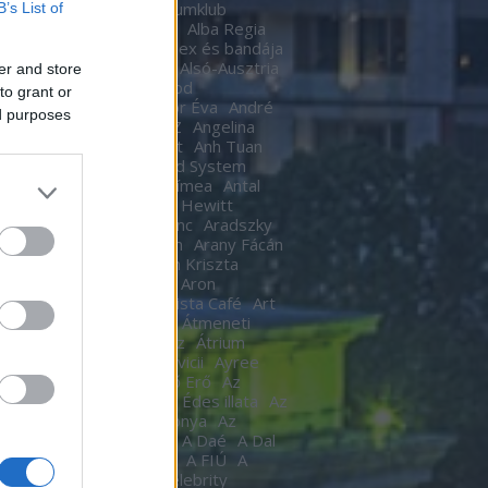
Ákos
Akvárium
Akvariumklub
B’s List of
ium Klub
Alan Cumming
Alba Regia
Alba Regia Feszten
Alex és bandája
di Róbert
Almási Csaba
Alsó-Ausztria
er and store
inda
Áman Attila
Amigod
to grant or
eimben
Anastacia
Andor Éva
André
ed purposes
tre
Andy Barlow
ANEZ
Angelina
Angel Haze
Anger Zsolt
Anh Tuan
l Cannibals
Anima Sound System
Kendrick
Annie
Antal Tímea
Antal
Anthony van Laast
Aon Hewitt
pó szerelem
Aradi Ferenc
Aradszky
ó
Aranyélet
Aranyszem
Arany Fácán
Archer
Argo2
Argyelán Kriszta
Armel Operafesztivál
Aron
arsson
Árpa Attila
ARTista Café
Art
k
aste. Sound. Danube.
Átmeneti
edés
Átrium Film-Színház
Átrium
képző
Audi
Ausztria
avicii
Ayree
ia
Az angyal
Az ébredő Erő
Az
kám a nappalod
Az élet Édes illata
Az
űnöm –
Az Év Háziasszonya
Az
ísérő
AZ UTASKÍSÉRŐ
A Daé
A Dal
L
A férjem védelmében
A FIÚ
A
s
A fogoly
A Gozsdu Celebrity