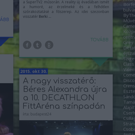
a SuperTV2 műsorán. A reality új évadában ismét
Borfe
a humoré, az érzelmeké és a felhőtlen
bulvá
szórakoztatásé a főszerep. Az idei szezonban
ByTh
visszatér
Berki ...
ÁBB
Művés
Came
Közp
centr
TOVÁBB
Grey
Dicta
éjsza
Szige
Class
Valen
2015. okt 30.
Come
A nagy visszatérő:
Disco
Crim
Béres Alexandra újra
Eszte
a 10. DECATHLON
Sánd
Tamá
FittAréna színpadán
Alapí
Cserh
írta:
budapest24
Csill
Stran
Csobo
Anita