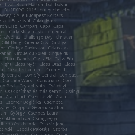
sztivál
Buda Márton
bul
bulvar
r
BUSEXPO 2015
butiquehotel.hu
eWay
CAFe Budapest Kortárs
zeti Fesztivál
Calvin Harris
ron Diaz
Campari
Capa
Capa
ont
Carly Shay
castello
centrál
ál kávéház
Challenge Day
Christian
Cillit Bang
Cinema City
Cinthya
tor
Cinthya Pankrator
Cirkusz az
kában
Cirque du Soleil
Cirque du
t
Claire Danes
Class FM
Class Fm
 Night
Class Nyár
Class Utas
Class
tin
Cleantertainment
Colin Firth
dy Central
Comefy Central
Compact
Conchita Wurst
Construma
Cool
son Peak
Crystal Nails
Csákányi
r
Csak színház és más semmi
Csányi
or
Cseh Laci
Cseh László
Cseh
s
Csemer Boglárka
Csemete
tvány
Cseppkő Gyermekotthon
almi György
Cserpes Laura
againkban a hiba
Csillaghegyi
dfürdő és Uszoda
Csiszár Jenő
t Adél
Csodák Palotája
Csorba
Csöre Gábor
Csuja Imre
Curtis