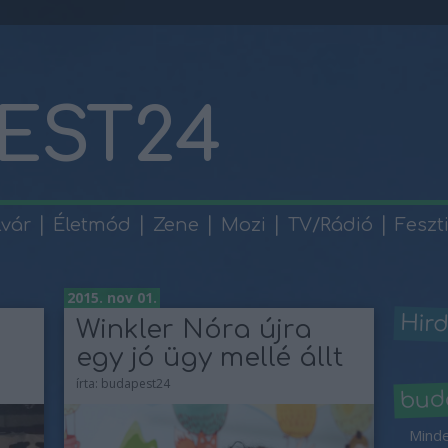
EST24
lvár
Életmód
Zene
Mozi
TV/Rádió
Feszt
2015. nov 01.
Hird
Winkler Nóra újra
egy jó ügy mellé állt
írta:
budapest24
bud
Minde