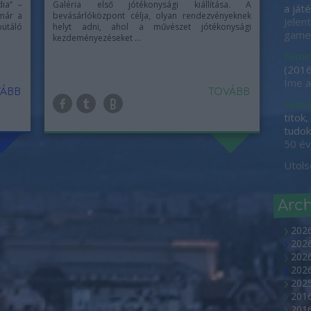
ia” –
Galéria első jótékonysági kiállítása. A
a játé
 már a
bevásárlóközpont célja, olyan rendezvényeknek
Jelen
ütáló
helyt adni, ahol a művészet jótékonysági
game-
kezdeményezéseket ...
Filme
(
2016
Íme a
ÁBB
TOVÁBB
samu
titok
tudok 
50 év
Utols
Arc
202
2026
2026
202
2025
2016
2016