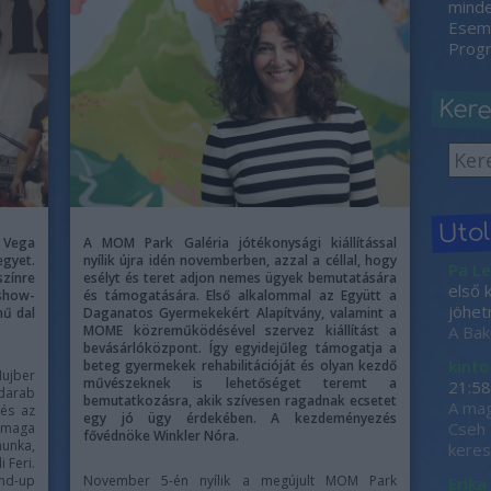
minden
Esemé
Progr
Ker
Uto
 Vega
A MOM Park Galéria jótékonysági kiállítással
gyet.
nyílik újra idén novemberben, azzal a céllal, hogy
Pa Le
zínre
esélyt és teret adjon nemes ügyek bemutatására
első 
show-
és támogatására. Első alkalommal az Együtt a
jöhet
mű dal
Daganatos Gyermekekért Alapítvány, valamint a
MOME közreműködésével szervez kiállítást a
A Bak
bevásárlóközpont. Így egyidejűleg támogatja a
kinto
beteg gyermekek rehabilitációját és olyan kezdő
ujber
művészeknek is lehetőséget teremt a
21:58
darab
bemutatkozásra, akik szívesen ragadnak ecsetet
A mag
 és az
egy jó ügy érdekében. A kezdeményezés
Cseh 
 maga
fővédnöke Winkler Nóra.
munka,
keres
 Feri.
nd-up
November 5-én nyílik a megújult MOM Park
Erika