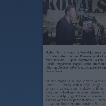
Hujber Feri a minap a Kowalsky meg a
próbatermében járt és Kowával énekelt e
Mint kiderült, Hujber november végén s
kerülő
Negyvenen vagyok
című on-man-
jában az
Amilyen hülye vagy, úgy szeretlek
cí
lesz a finálé.
Az első magyar One-Man-Show-ra készül H
Ferenc. A műfaj érdekessége, hogy a 
témája a színész élete, melyben a főhőst
életében felbukkanó kulcsszemélyeket is
Hujber alakítja „Egy kőkemény színészi 
állandó váltásokkal, párbeszédekkel” – meséli
„Tulajdonképpen egy monodráma és a sta