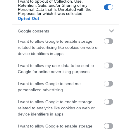
I want to opt-out of Collection, Use,
Retention, Sale, and/or Sharing of my
Personal Data that Is Unrelated with the
Purposes for which it was collected.
Opted Out
Google consents
I want to allow Google to enable storage
related to advertising like cookies on web or
device identifiers in apps.
I want to allow my user data to be sent to
Google for online advertising purposes.
I want to allow Google to send me
personalized advertising.
Kapható a Samsung legújabb
I want to allow Google to enable storage
virtuális valóság szemüvege, a Gear
related to analytics like cookies on web or
device identifiers in apps.
VR Light
A mobil virtuális valóság legfejlettebb
I want to allow Google to enable storage