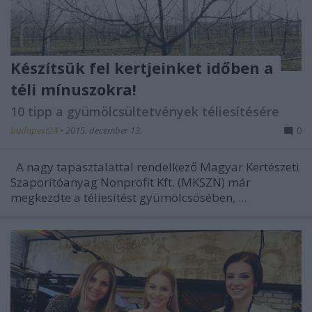
Készítsük fel kertjeinket időben a
téli mínuszokra!
10 tipp a gyümölcsültetvények téliesítésére
budapest24
•
2015. december 13.
0
A nagy tapasztalattal rendelkező Magyar Kertészeti
Szaporítóanyag Nonprofit Kft. (MKSZN) már
megkezdte a téliesítést gyümölcsösében, ...