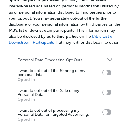
opt-out request is processed you may continue seeing
interest-based ads based on personal information utilized by
us or personal information disclosed to third parties prior to
your opt-out. You may separately opt-out of the further
disclosure of your personal information by third parties on the
IAB’s list of downstream participants. This information may
also be disclosed by us to third parties on the
IAB’s List of
Downstream Participants
that may further disclose it to other
third parties.
Please note that this website/app uses one or more Google
Personal Data Processing Opt Outs
services and may gather and store information including but
not limited to your visit or usage behaviour. You may click to
I want to opt-out of the Sharing of my
personal data.
grant or deny consent to Google and its third-party tags to
Geszti Péter a Hungary’s Got
Opted In
use your data for below specified purposes in below Google
Talentben!
consent section.
I want to opt-out of the Sale of my
Personal Data.
budapest24
•
2015. december 12.
0
Opted In
I want to opt-out of processing my
Geszti Péter új „Ma ne, ma ne” című dala a Hungary’s
Personal Data for Targeted Advertising.
Got Talent színpadán debütál szombat este az RTL
Opted In
Klubon. A showműsor harmadik élő ...