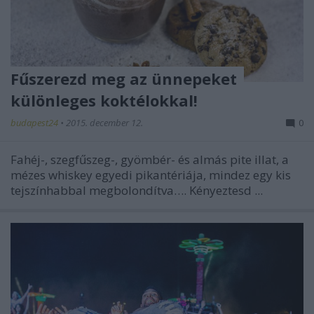
Fűszerezd meg az ünnepeket
különleges koktélokkal!
budapest24
•
2015. december 12.
0
Fahéj-, szegfűszeg-, gyömbér- és almás pite illat, a
mézes whiskey egyedi pikantériája, mindez egy kis
tejszínhabbal megbolondítva…. Kényeztesd ...