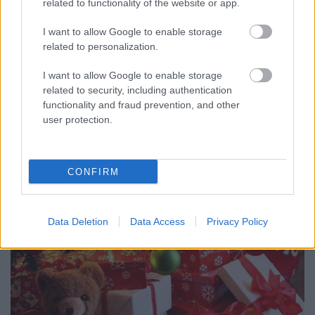
related to functionality of the website or app.
készülékeit bárki kipróbálhatja a Samsung
Experience Store-okban
I want to allow Google to enable storage
budapest24
•
2015. december 12.
0
related to personalization.
Magyarországon is kapható a Samsung Gear VR
I want to allow Google to enable storage
related to security, including authentication
szemüvegének legújabb verziója, a Gear VR Light. A
functionality and fraud prevention, and other
vállalat második nagyközönség számára készült ...
user protection.
CONFIRM
Data Deletion
Data Access
Privacy Policy