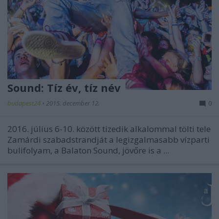
Sound: Tíz év, tíz név
budapest24
•
2015. december 12.
0
2016. július 6-10. között tizedik alkalommal tölti tele
Zamárdi szabadstrandját a legizgalmasabb vízparti
bulifolyam, a Balaton Sound, jövőre is a ...