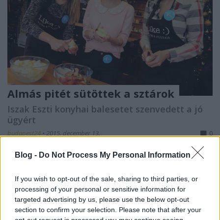
Almás pitét sütöttek a sztárok
Iszak Eszti konyhai balesetet szenvedett a jó
ügyért
budapest24
•
2015. december 13.
0
Blog -
Do Not Process My Personal Information
Ízletes almás pitét sütöttek hazánk sztárjai! Ada,
Iszak Eszti, Sarka Kata, Madár és Puskás Peti különös
gondoskodással készítette a finom ...
If you wish to opt-out of the sale, sharing to third parties, or
processing of your personal or sensitive information for
targeted advertising by us, please use the below opt-out
section to confirm your selection. Please note that after your