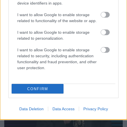
device identifiers in apps.
budapest24
•
2015. december 30.
0
I want to allow Google to enable storage
Igazi időutazásban lesz része december 31-én a Heti
related to functionality of the website or app.
hetes nézőinek. A humor nagyágyúi ezúttal 2045-ből
jelentkeznek a múlt, a jelen és a jövő ...
I want to allow Google to enable storage
related to personalization.
I want to allow Google to enable storage
related to security, including authentication
functionality and fraud prevention, and other
user protection.
CONFIRM
Data Deletion
Data Access
Privacy Policy