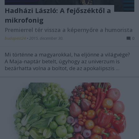
Hadházi László: A fejőszéktől a
mikrofonig
Premierrel tér vissza a képernyőre a humorista
budapest24
•
2015. december 30.
0
Mi történne a magyarokkal, ha eljönne a világvége?
A Maja-naptár betelt, úgyhogy az univerzum is
bezárhatta volna a boltot, de az apokalipszis ...