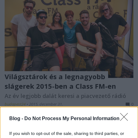
Világsztárok és a legnagyobb
slágerek 2015-ben a Class FM-en
Az év legjobb dalát keresi a piacvezető rádió
budapest24
•
2015. december 31.
0
Blog -
Do Not Process My Personal Information
Pörgős év áll a Class FM háta mögött. Hazánk
legnépszerűbb rádiója idén is kitett magáért, a
If you wish to opt-out of the sale, sharing to third parties, or