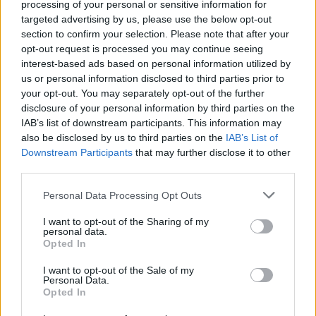
legmenőbb világhírű és hazai ...
processing of your personal or sensitive information for
targeted advertising by us, please use the below opt-out
section to confirm your selection. Please note that after your
opt-out request is processed you may continue seeing
interest-based ads based on personal information utilized by
us or personal information disclosed to third parties prior to
your opt-out. You may separately opt-out of the further
disclosure of your personal information by third parties on the
IAB’s list of downstream participants. This information may
also be disclosed by us to third parties on the
IAB’s List of
Downstream Participants
that may further disclose it to other
third parties.
Please note that this website/app uses one or more Google
Personal Data Processing Opt Outs
services and may gather and store information including but
not limited to your visit or usage behaviour. You may click to
I want to opt-out of the Sharing of my
personal data.
grant or deny consent to Google and its third-party tags to
Opted In
use your data for below specified purposes in below Google
Titkos ereklyék nyomában a DoQ
consent section.
I want to opt-out of the Sale of my
budapest24
•
2015. december 31.
0
Personal Data.
Opted In