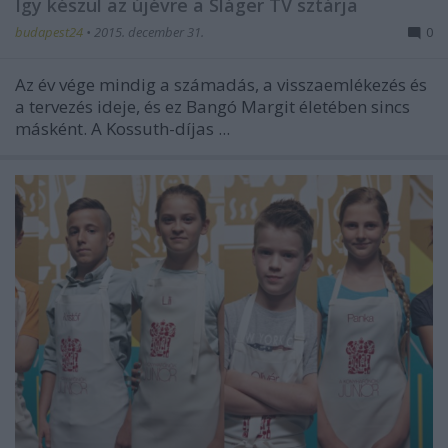
Így készül az újévre a Sláger TV sztárja
budapest24
•
2015. december 31.
0
Az év vége mindig a számadás, a visszaemlékezés és
a tervezés ideje, és ez Bangó Margit életében sincs
másként. A Kossuth-díjas ...