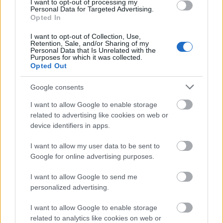
A frigyláda a Biblia talán legtitokzatosabb
I want to opt-out of processing my
Personal Data for Targeted Advertising.
kegytárgya, amelynek felkutatása évszázadok, sőt
Opted In
évezredek óta izgatja a régészek, valláskutatók és ...
I want to opt-out of Collection, Use,
Retention, Sale, and/or Sharing of my
Personal Data that Is Unrelated with the
Purposes for which it was collected.
Opted Out
Google consents
I want to allow Google to enable storage
related to advertising like cookies on web or
device identifiers in apps.
I want to allow my user data to be sent to
Google for online advertising purposes.
I want to allow Google to send me
personalized advertising.
Időutazás a Heti Hetes szilveszteri
I want to allow Google to enable storage
adásában!
related to analytics like cookies on web or