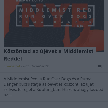
Köszöntsd az újévet a Middlemist
Reddel
budapest24
•
2015. december 29.
0
A Middlemist Red, a Run Over Dogs és a Puma
Danger búcsúztatja az óévet és köszönti az újat
szilveszter éjjel a Kuplungban. Hiszen, ahogy kezded
az ...