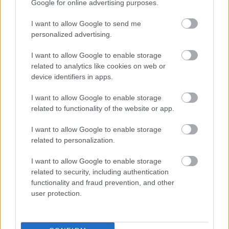
Google for online advertising purposes.
I want to allow Google to send me
personalized advertising.
I want to allow Google to enable storage
related to analytics like cookies on web or
device identifiers in apps.
MOZI: A szürke ötven árnyalata
I want to allow Google to enable storage
related to functionality of the website or app.
flimklipjei
Olvass egy kis infót a film főszereplőiről is
I want to allow Google to enable storage
related to personalization.
budapest24
•
2015. február 06.
0
I want to allow Google to enable storage
Időről időre előfordul, hogy földrengésszerű erővel,
related to security, including authentication
váratlanul utat tör magának egy alkotás, amely
functionality and fraud prevention, and other
mindenkit izgalomban tartó témát érint, ...
user protection.
Külföldi vállalatvezetőket díjazott a