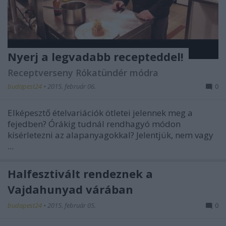
Nyerj a legvadabb recepteddel!
Receptverseny Rókatündér módra
budapest24
•
2015. február 06.
0
Elképesztő ételvariációk ötletei jelennek meg a
fejedben? Órákig tudnál rendhagyó módon
kísérletezni az alapanyagokkal? Jelentjük, nem vagy
...
Halfesztivált rendeznek a
Vajdahunyad várában
budapest24
•
2015. február 05.
0