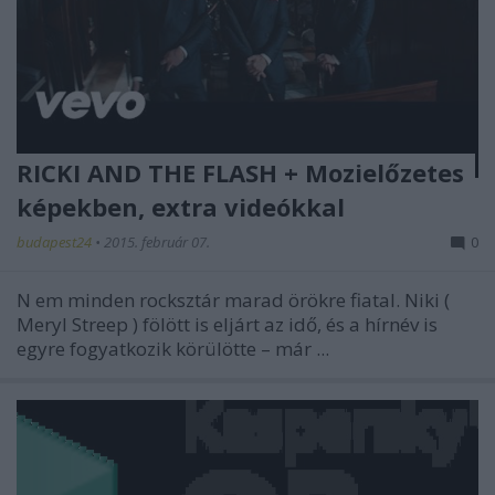
RICKI AND THE FLASH + Mozielőzetes
képekben, extra videókkal
budapest24
•
2015. február 07.
0
N
em minden rocksztár marad örökre fiatal. Niki (
Meryl Streep
) fölött is eljárt az idő, és a hírnév is
egyre fogyatkozik körülötte – már ...