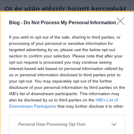
Öt év után először húzott korcsolyát
Kiss Orsi és Póth Dia
Blog -
Do Not Process My Personal Information
27 éves barátságukat a korizásnak köszönhetik
budapest24
•
2015. február 06.
0
If you wish to opt-out of the sale, sharing to third parties, or
processing of your personal or sensitive information for
targeted advertising by us, please use the below opt-out
Kiss Orsi és Póth Dia a legjobb bizonyíték arra, hogy
section to confirm your selection. Please note that after your
a korcsolyázást nem lehet elfelejteni - öt év kihagyás
opt-out request is processed you may continue seeing
után először került kori a ...
interest-based ads based on personal information utilized by
us or personal information disclosed to third parties prior to
your opt-out. You may separately opt-out of the further
disclosure of your personal information by third parties on the
IAB’s list of downstream participants. This information may
also be disclosed by us to third parties on the
IAB’s List of
Downstream Participants
that may further disclose it to other
third parties.
Please note that this website/app uses one or more Google
Personal Data Processing Opt Outs
services and may gather and store information including but