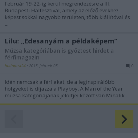
Február 19-22-ig kerül megrendezésre a III.
Budapesti Halfesztivál, amely az előző évekhez
képest sokkal nagyobb területen, több kiállítóval és
...
Lilu: „Édesanyám a példaképem”
Múzsa kategóriában is győztest hirdet a
férfimagazin
budapest24
•
2015. február 05.
0
Idén nemcsak a férfiakat, de a leginspirálóbb
hölgyeket is díjazza a Playboy. A Man of the Year
múzsa kategóriájának jelöltjei között van Mihalik ...