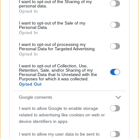
not limited to your visit or usage behaviour. You may click to
I want to opt-out of the Sharing of my
personal data.
grant or deny consent to Google and its third-party tags to
Opted In
use your data for below specified purposes in below Google
consent section.
I want to opt-out of the Sale of my
Personal Data.
Opted In
A Lenovo a világ 100
I want to opt-out of processing my
legfenntarthatóbb vállalata között
Personal Data for Targeted Advertising.
Opted In
budapest24
•
2015. február 06.
0
I want to opt-out of Collection, Use,
Retention, Sale, and/or Sharing of my
A Lenovo (HK: 992) (ADR: LNVGY) bejelentette, hogy
Personal Data that Is Unrelated with the
Purposes for which it was collected.
bekerült a Corporate Knights 2015-ös, A világ 100
Opted Out
legfenntarthatóbb vállalata (Global 100) című ...
Google consents
I want to allow Google to enable storage
related to advertising like cookies on web or
device identifiers in apps.
I want to allow my user data to be sent to