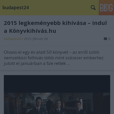
budapest24
2015 legkeményebb kihívása – indul
a Könyvkihívás.hu
budapest24
•
2015. február 08.
0
Olvass el egy év alatt 50 könyvet – az erről szóló
nemzetközi felhívás több mint százezer emberhez
jutott el januárban
a
Sze
retlek ...