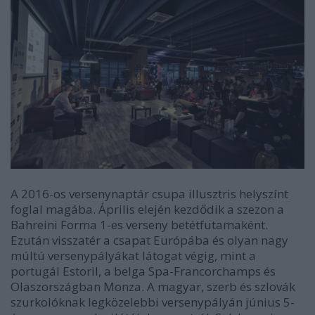
A 2016-os versenynaptár csupa illusztris helyszínt
foglal magába. Április elején kezdődik a szezon a
Bahreini Forma 1-es verseny betétfutamaként.
Ezután visszatér a csapat Európába és olyan nagy
múltú versenypályákat látogat végig, mint a
portugál Estoril, a belga Spa-Francorchamps és
Olaszországban Monza. A magyar, szerb és szlovák
szurkolóknak legközelebbi versenypályán június 5-