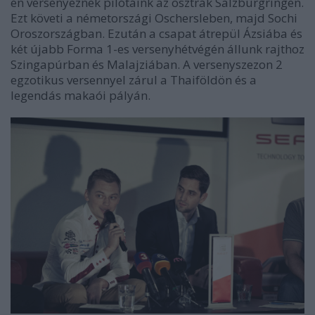
én versenyeznek pilótáink az osztrák Salzburgringen.
Ezt követi a németországi Oschersleben, majd Sochi
Oroszországban. Ezután a csapat átrepül Ázsiába és
két újabb Forma 1-es versenyhétvégén állunk rajthoz
Szingapúrban és Malajziában. A versenyszezon 2
egzotikus versennyel zárul a Thaiföldön és a
legendás makaói pályán.