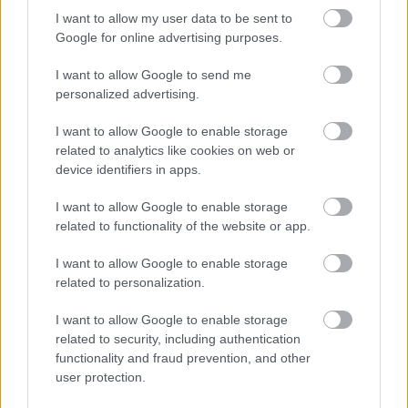
I want to allow my user data to be sent to
Szeretnék különleges köszönetet mondani Marcello
Google for online advertising purposes.
Lottinak, Nunzia Corvinonak, a támogatóimnak,
csapatomnak és végül de nem utolsó sorban a
I want to allow Google to send me
fantasztikus szurkolóimnak, akik hisznek bennem és
personalized advertising.
támogatnak az utamon a világbajnoki cím felé.
Nélkülük nem mondhatnám most azt, hogy
I want to allow Google to enable storage
KÖSZÖNÖM!
related to analytics like cookies on web or
device identifiers in apps.
Bári Dávid, technikai igazgató
I want to allow Google to enable storage
B3 Racing
related to functionality of the website or app.
Büszkeséggel tölt el, hogy egy olyan tehetséges,
I want to allow Google to enable storage
eredményes és ambiciózus versenyző, mint Mato
related to personalization.
Homola minket választott. Elismerés nem csak
nekünk, de a magyar motorsportnak is, hogy a régió
I want to allow Google to enable storage
legjobb pilótái minket választanak, hogy segítsük
related to security, including authentication
functionality and fraud prevention, and other
őket a céljaikhoz vezető úton. Az elmúlt időszakban
user protection.
nagyon keményen dolgoztunk azon, hogy ilyen
lehetőségeink legyenek és három versenyzőt