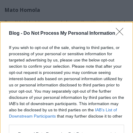
Mato Homola
Rendkívül boldog vagyok, hogy sikerült ezt elérnünk.
Az elmúlt szezon végén sorra vettük a
Blog -
Do Not Process My Personal Information
lehetőségeinket 2016-ra és teljes mértékben
bizonyos voltam abban, hogy egy világbajnoki
If you wish to opt-out of the sale, sharing to third parties, or
sorozatban szeretnék versenyezni. Nem volt nehéz
processing of your personal or sensitive information for
meghozni a döntést a dinamikusan fejlődő TCR
targeted advertising by us, please use the below opt-out
International Series mellett, amely kiváló pilótákat
section to confirm your selection. Please note that after your
tudhat versenyzői között. Az is segített a döntés
opt-out request is processed you may continue seeing
meghozatalában, hogy továbbra is SEAT Leonnal
interest-based ads based on personal information utilized by
versenyezhetek. Az új 2016-os SEAT Leon Cup Racer
us or personal information disclosed to third parties prior to
kap egy vadonatúj szekvenciális váltót, új
your opt-out. You may separately opt-out of the further
aerodinamikai csomagot, sokkal nagyobb fékeket,
disclosure of your personal information by third parties on the
és még sok más újítást.
IAB’s list of downstream participants. This information may
also be disclosed by us to third parties on the
IAB’s List of
Számomra ez egy hatalmas kihívás – egy új
Downstream Participants
that may further disclose it to other
világbajnokság és érdekes, új versenypályák. A
third parties.
célom, hogy megmutassam, mit tudok és sikeresen
képviseljem hazámat Szlovákiát és csapatom révén
Please note that this website/app uses one or more Google