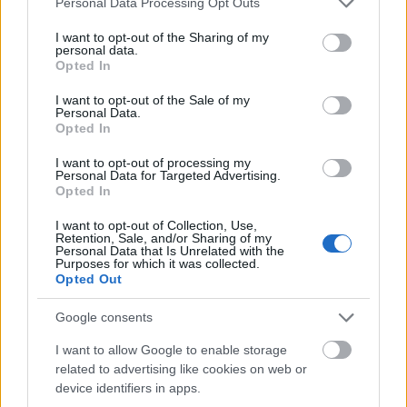
Personal Data Processing Opt Outs
Magyarországot. Annak ellenére, hogy újonc leszek a
services and may gather and store information including but
világbajnokságon, annyi versenyt szeretnék nyerni,
not limited to your visit or usage behaviour. You may click to
I want to opt-out of the Sharing of my
personal data.
grant or deny consent to Google and its third-party tags to
amennyit csak tudok. Én és a csapatom nagyon
Opted In
use your data for below specified purposes in below Google
kíváncsian várjuk, mire vagyunk képesek, mit sikerül
consent section.
elérnünk. Úgy gondolom, képes vagyok rá, hogy
I want to opt-out of the Sale of my
Personal Data.
nyerjek.
Opted In
I want to opt-out of processing my
Personal Data for Targeted Advertising.
Opted In
I want to opt-out of Collection, Use,
Retention, Sale, and/or Sharing of my
Personal Data that Is Unrelated with the
Purposes for which it was collected.
Opted Out
Google consents
I want to allow Google to enable storage
related to advertising like cookies on web or
device identifiers in apps.