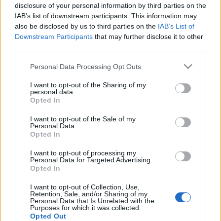
felhívást is, amelyben Dj-ket, producereket és
disclosure of your personal information by third parties on the
zenekarokat buzdítanak arra, hogy dolgozzák fel ,
IAB’s list of downstream participants. This information may
vagy készítsenek remixet a dalból. A verseny március
also be disclosed by us to third parties on the
IAB’s List of
8-án indul és április közepéig tart. A beérkezett
Downstream Participants
that may further disclose it to other
műveket a WellHello, a Halott Pénz és a VOLT
third parties.
szervezői értékelik, a legjobbakat pedig izgalmas és
Please note that this website/app uses one or more Google
Personal Data Processing Opt Outs
értékes nyeremények és nagy lehetőségek várják –
services and may gather and store information including but
természetesen a Telekom VOLT Fesztivállal
not limited to your visit or usage behaviour. You may click to
I want to opt-out of the Sharing of my
kapcsolatosan.
personal data.
grant or deny consent to Google and its third-party tags to
Opted In
use your data for below specified purposes in below Google
A jelentkezési feltételek és a dal alapjai az
oldalról
consent section.
I want to opt-out of the Sale of my
tölthetők le.
Personal Data.
Opted In
I want to opt-out of processing my
Personal Data for Targeted Advertising.
Opted In
Címkék:
fesztivál
program
VOLT
Telekom VOLT Fesztivál
I want to opt-out of Collection, Use,
Retention, Sale, and/or Sharing of my
Personal Data that Is Unrelated with the
Purposes for which it was collected.
Opted Out