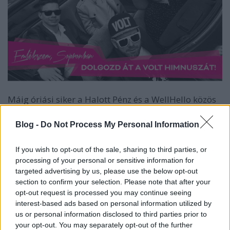
Máig óriási siker a Halott Pénz és a WellHello közös
slágere, amely Telekom VOLT Fesztivál
himnuszaként született 2015-ben. Az
Emlékszem,
Blog -
Do Not Process My Personal Information
Sopronban
azóta is hatalmas sláger a két zenekar
koncertjein, a YouTube-on pedig már közel 10
If you wish to opt-out of the sale, sharing to third parties, or
millióan látták a himnuszhoz született klipet.
“Ez a
processing of your personal or sensitive information for
dal jóval több, mint egy egynyári sláger és nagyon
targeted advertising by us, please use the below opt-out
összeforrt a fesztivállal, ezért az előadókkal közösen
section to confirm your selection. Please note that after your
úgy döntöttünk, hogy idén is az Emlékszem,
opt-out request is processed you may continue seeing
Soponban lesz a Telekom VOLT Fesztivál himnusza -
interest-based ads based on personal information utilized by
bár minden bizonnyal egy kicsit másként…”
–
us or personal information disclosed to third parties prior to
közölték a szervezők, akik egyúttal közzétettek egy
your opt-out. You may separately opt-out of the further