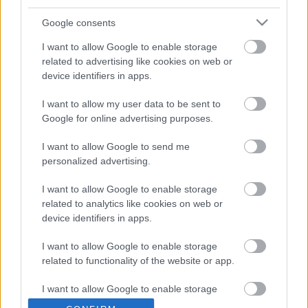
Ajánlott bejegyzések:
Google consents
Szilágyi Csilla szobra és a Vadvirágom
I want to allow Google to enable storage
projekt: fenntarthatóság és kortárs
related to advertising like cookies on web or
művészet a 35. Művészetek Völgyében
device identifiers in apps.
I want to allow my user data to be sent to
Google for online advertising purposes.
A Művészetek Völgye fenntarthatósági
különdíjat nyert a Flash Award gálán
I want to allow Google to send me
personalized advertising.
I want to allow Google to enable storage
A Művészetek Völgye Eventex
related to analytics like cookies on web or
Sustainability díjat nyert
device identifiers in apps.
I want to allow Google to enable storage
Megismételhetetlen élmények, 10 napig
related to functionality of the website or app.
tartó kulturális töltődés, 4500 program
Idén már 35. alkalommal vár a
I want to allow Google to enable storage
Művészetek Völgye
related to personalization.