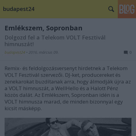
budapest24
Emlékszem, Sopronban
Dolgozd fel a Telekom VOLT Fesztivál
himnuszát!
budapest24
•
2016. március 09.
0
Remix- és feldolgozásversenyt hirdetnek a Telekom
VOLT Fesztivál szervezői. DJ-ket, producereket és
zenekarokat buzdítanak arra, hogy álmodják újra az
a VOLT himnuszát, a WellHello és a Halott Pénz
közös dalát. Az Emlékszem, Sopronban idén is a
VOLT himnusza marad, de minden bizonnyal egy
kicsit másképp.