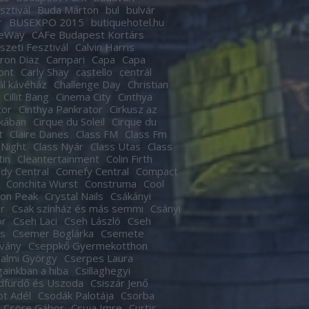
sztivál
Buda Márton
bul
bulvár
r
BUSEXPO 2015
butiquehotel.hu
eWay
CAFe Budapest Kortárs
zeti Fesztivál
Calvin Harris
ron Diaz
Campari
Capa
Capa
ont
Carly Shay
castello
centrál
ál kávéház
Challenge Day
Christian
Cillit Bang
Cinema City
Cinthya
tor
Cinthya Pankrator
Cirkusz az
kában
Cirque du Soleil
Cirque du
t
Claire Danes
Class FM
Class Fm
 Night
Class Nyár
Class Utas
Class
tin
Cleantertainment
Colin Firth
dy Central
Comefy Central
Compact
Conchita Wurst
Construma
Cool
son Peak
Crystal Nails
Csákányi
r
Csak színház és más semmi
Csányi
or
Cseh Laci
Cseh László
Cseh
s
Csemer Boglárka
Csemete
tvány
Cseppkő Gyermekotthon
almi György
Cserpes Laura
againkban a hiba
Csillaghegyi
dfürdő és Uszoda
Csiszár Jenő
t Adél
Csodák Palotája
Csorba
Csöre Gábor
Csuja Imre
Curtis