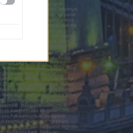
n
Berek Kati
Bereményi Géza
znay Tamás
Berki Krisztián
Besenyei
r
betegség
Betty Barclay
Be Social
rhegy
Bicskey Lukács
BigO Creative
o
Big Time Rush
Bikás Park
bike me
Billy Elliot
Bill Murrey
Bin-Jip
echUSA
Birdie
Bitskey Tibor
blabla
 Nail Cabaret
Blahalouisiana
Blind
BLR
Boban Markovics
Bocelli
kor Gábor
Bocus D’Or Akadémia
ár Zsigmond
Bödőcs Tibor
Bodor
Bodor Géza
Bódottá
Bodrogi
bodza
Bogdán Ádám
Boggie
Bogi
rján
bonbonetti
Bonduelle
homme
BOOKR
bor
Borbás Marcsi
i Zsolt
BorŐsz
Both Miklós
Brains
dway
Bródy János
Brooklyn Bounce
o Mars
BTF
Bubi Guppik
Bucsi Réka
oki Dohnányi Zenekar
Budapesti
rfesztivál
Budapesti Halfesztivál
esti Kongresszusi Központ
esti Pálinkafesztivál
Budapesti
zi Fesztivál
Budapesti Történeti
eum
Budapest Bár
Budapest Nightlife
ds
Budapest Park
Budavári