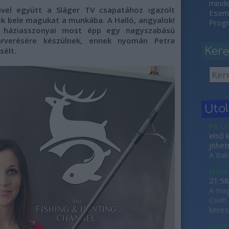
minden
ivel együtt a Sláger TV csapatához igazolt
Esemé
ék bele magukat a munkába. A Halló, angyalok!
Progr
s háziasszonyai most épp egy nagyszabású
árverésére készülnek, ennek nyomán Petra
Ker
sélt.
Uto
Pa Le
első 
jöhet
A Bak
kinto
21:58
A mag
Cseh 
keres
Erika