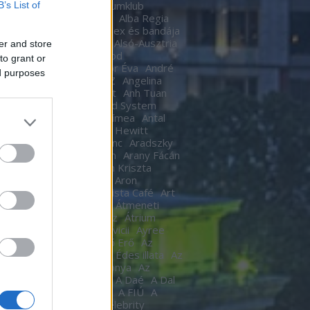
Ákos
Akvárium
Akvariumklub
B’s List of
ium Klub
Alan Cumming
Alba Regia
Alba Regia Feszten
Alex és bandája
di Róbert
Almási Csaba
Alsó-Ausztria
er and store
inda
Áman Attila
Amigod
to grant or
eimben
Anastacia
Andor Éva
André
ed purposes
tre
Andy Barlow
ANEZ
Angelina
Angel Haze
Anger Zsolt
Anh Tuan
l Cannibals
Anima Sound System
Kendrick
Annie
Antal Tímea
Antal
Anthony van Laast
Aon Hewitt
pó szerelem
Aradi Ferenc
Aradszky
ó
Aranyélet
Aranyszem
Arany Fácán
Archer
Argo2
Argyelán Kriszta
Armel Operafesztivál
Aron
arsson
Árpa Attila
ARTista Café
Art
k
aste. Sound. Danube.
Átmeneti
edés
Átrium Film-Színház
Átrium
képző
Audi
Ausztria
avicii
Ayree
ia
Az angyal
Az ébredő Erő
Az
kám a nappalod
Az élet Édes illata
Az
űnöm –
Az Év Háziasszonya
Az
ísérő
AZ UTASKÍSÉRŐ
A Daé
A Dal
L
A férjem védelmében
A FIÚ
A
s
A fogoly
A Gozsdu Celebrity