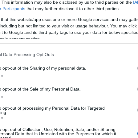
Pure
. This information may also be disclosed by us to third parties on the
IA
Akvár
Participants
that may further disclose it to other third parties.
Feszt
Alföl
 that this website/app uses one or more Google services and may gath
Amad
including but not limited to your visit or usage behaviour. You may click 
SZÓLJ HOZZÁ
Anah
 to Google and its third-party tags to use your data for below specifi
Le No
ogle consent section.
Jolie
Anima
Anna 
l Data Processing Opt Outs
Timi
Apro
o opt-out of the Sharing of my personal data.
Lászl
ARC
In
IDEGRENDSZERVÁLTÁS
Az orvosi
Árkád
- 26. ARC
dokumentáció
Pálm
közérzeti
o opt-out of the Sale of my Personal Data.
új generációja
Attac
pályázat
üres
In
Néző
Claud
to opt-out of processing my Personal Data for Targeted
ing.
éjsza
In
én b
utask
 címe:
o opt-out of Collection, Use, Retention, Sale, and/or Sharing
A DA
ersonal Data that Is Unrelated with the Purposes for which it
Focu
lected.