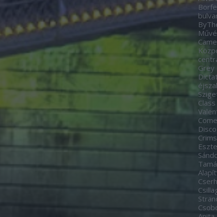
Borfe
bulva
ByTh
Művés
Came
Közp
centr
Grey
Dicta
éjsza
Szige
Class
Valen
Come
Disco
Crim
Eszte
Sánd
Tamá
Alapí
Cserh
Csill
Stran
Csobo
Anita