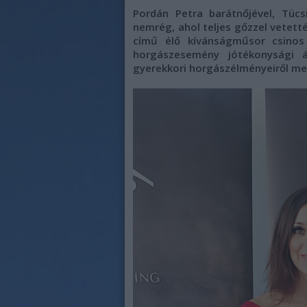
Pordán Petra barátnőjével, Tücs
nemrég, ahol teljes gőzzel vetett
című élő kívánságműsor csino
horgászesemény jótékonysági 
gyerekkori horgászélményeiről me