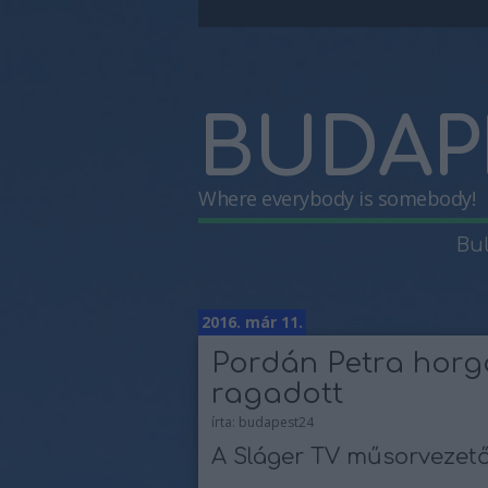
BUDAP
Where everybody is somebody!
Bu
2016. már 11.
Pordán Petra horg
ragadott
írta:
budapest24
A Sláger TV műsorvezető