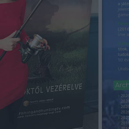
a játé
Jelen
game-
Filme
(
2016
Íme a
samu
titok
tudok 
50 év
Utols
Arc
202
2026
2026
202
2025
2016
2016