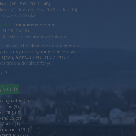
kra !
(
2016.01.20. 21:48
)
tkezz játékosnak! Jön a TV2 vadonatúj
showja, A Kocka!
cske:
Hmmmmmmmmmm
.01.16. 18:23
)
 filmvilág öt leghíresebb kutyája
7:
ha valakit érdekel ez az ötven éves
, annak egy nem rég megjelent könyvet
ajnlan, a cím...
(
2016.01.07. 20:02
)
es titokra derülhet fény!
ó 20
hívum
6 augusztus
(
1
)
 július
(
3
)
 június
(
3
)
6 május
(
5
)
 április
(
1
)
 március
(
192
)
 február
(
262
)