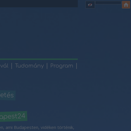
ivál
Tudomány
Program
etés
apest24
n, ami Budapesten, vidéken történik,