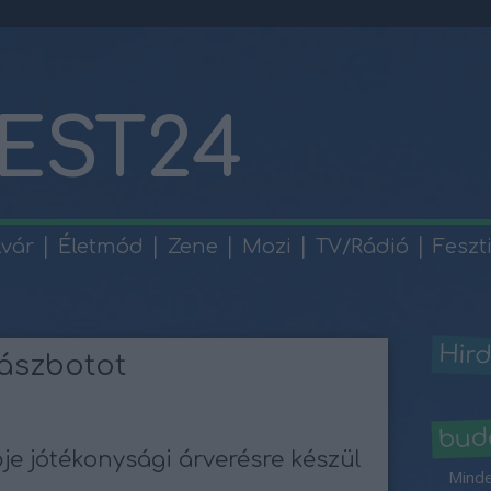
EST24
lvár
Életmód
Zene
Mozi
TV/Rádió
Feszt
Hird
ászbotot
bud
je jótékonysági árverésre készül
Minde