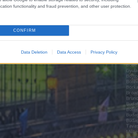
Zoltá
cation functionality and fraud prevention, and other user protection.
Bere
Péte
Bíbo
Studi
CONFIRM
home
BioT
Black
date
Data Deletion
Data Access
Privacy Policy
Boch
Bodn
Böbe
Gyula
Bojto
Bon
Borka
Broa
Brun
Budaf
Böllé
Budap
Budap
Tavas
Múz
Awar