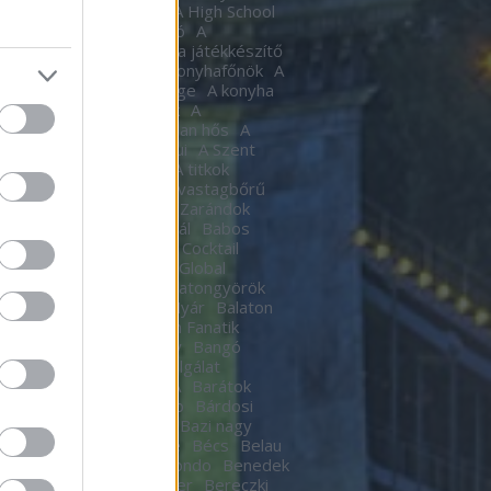
tic
A halál Édes illata
A High School
al
A Hindenburg léghajó
A
készítő
A Játékkészítő
a játékkészítő
m
A Kocka
A kocka
A konyhafőnök
A
hafőnök
A konyha Ördöge
A konyha
ge
A Lámpagyújtogatók
A
gyújtogatók
A láthatatlan hős
A
elen bohóc
A pokol kapui
A Szent
A templomos lovagok
A titkok
tára
A torony hősei
A vastagbőrű
za
A vörös oroszlán
A Zarándok
Lake
B.my.Lake Fesztivál
Babos
a
baby
Bacardí Legacy Cocktail
tition
Bacardí Legacy Global
it
Balance
Balaton
Balatongyörök
oni Hacacáré
Balatoni Nyár
Balaton
d
Balázsy Panna
Balkán Fanatik
mix Stúdió
Baló György
Bangó
t
Baptista Szeretetszolgálat
CKOS BUBORÉKTORTA
Barátok
Barba Negra Music Club
Bárdosi
or
Bartendaz Hungary
Bazi nagy
a lagzik
Beau Jeu
Bebe
Bécs
Belau
llok
Bëlga Disco
Belmondo
Benedek
Ben Kingsley
Ben Stiller
Bereczki