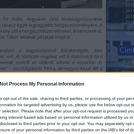
2016
201
201
 TV Halló, Angyalok! című kívánságműsorának
2015
a tavasz egyik legnagyobb horgászeseményére. A
201
kony célra horgászfelszereléseket árvereznek el,
Tov
r Tábor lakóinak juttatják majd el.
Cím
araltam a nagyszüleimnél Bázakerettyén, Zala
 volt, és többször magával vitt a Kistolmácsi-tóra
#CO
vannak ezekről az időkről: ültünk a vízparton és
Test
zben”
– nosztalgiázott Petra, aki nagyon közel állt a
Cirku
nak hatalmas kalapja és régi horgászbotja volt,
NEMZ
or még nem voltak modern felszerelések. Nem volt túl
2. Ma
Not Process My Personal Information
azt hazavittük, és segítettem a nagymamámnak
Művé
os műsorvezető, aki felnőttként a barátokkal
Sajtóf
nkább a jó időt, a természetet, a csendet és a
rövid
to opt-out of the sale, sharing to third parties, or processing of your per
Borá
formation for targeted advertising by us, please use the below opt-out s
Abahá
r selection. Please note that after your opt-out request is processed y
Dóra
ételeket is nagyon szereti: kedvenc fogását
eing interest-based ads based on personal information utilized by us or
Ada
 karácsonykor csináltunk először anyuval lazacot
disclosed to third parties prior to your opt-out. You may separately opt-
Adve
edvenc receptem, amit sokszor készítek el otthon”
–
losure of your personal information by third parties on the IAB’s list of
Agym