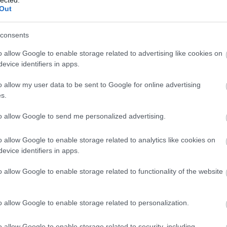
rackback/id/8465430
Panop
Out
Music
játék
A Ké
consents
Kony
értelmében felhasználói tartalomnak minősülnek, értük a
n felelősséget nem vállal, azokat nem ellenőrzi. Kifogás
ördö
o allow Google to enable storage related to advertising like cookies on
 Részletek a
Felhasználási feltételekben
és az
adatvédelmi
lámpa
evice identifiers in apps.
mezt
Grál
o allow my user data to be sent to Google for online advertising
könyv
s.
mimó
B.my.
Tíme
trálj
! ‐
Belépés Facebookkal
to allow Google to send me personalized advertising.
Compe
Bakel
o allow Google to enable storage related to analytics like cookies on
Balat
Soun
evice identifiers in apps.
Balog
Margi
o allow Google to enable storage related to functionality of the website
BARA
Közt
Sánd
o allow Google to enable storage related to personalization.
franci
Beleá
Tibor
o allow Google to enable storage related to security, including