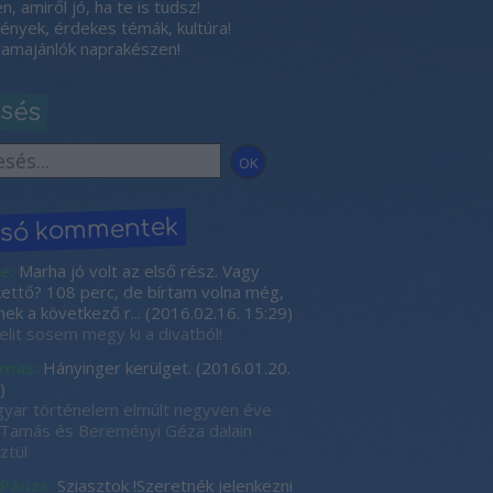
, amiről jó, ha te is tudsz!
nyek, érdekes témák, kultúra!
amajánlók naprakészen!
esés
lsó kommentek
e:
Marha jó volt az első rész. Vagy
kettő? 108 perc, de bírtam volna még,
nek a következő r...
(
2016.02.16. 15:29
)
elit sosem megy ki a divatból!
rnas:
Hányinger kerülget.
(
2016.01.20.
)
yar történelem elmúlt negyven éve
Tamás és Bereményi Géza dalain
ztül
 Párizs:
Sziasztok !Szeretnék jelenkezni