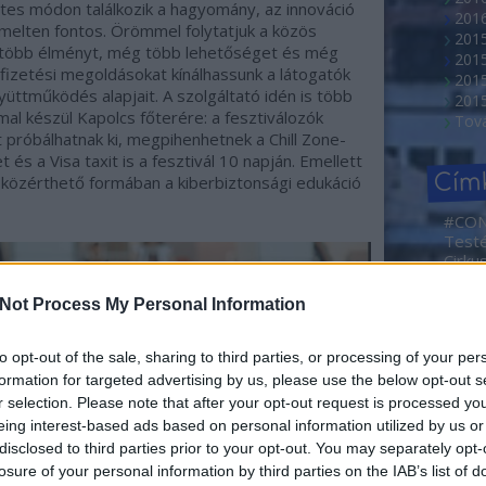
s módon találkozik a hagyomány, az innováció
2016
emelten fontos. Örömmel folytatjuk a közös
201
g több élményt, még több lehetőséget és még
201
fizetési megoldásokat kínálhassunk a látogatók
2015
üttműködés alapjait. A szolgáltató idén is több
201
l készül Kapolcs főterére: a fesztiválozók
Tov
próbálhatnak ki, megpihenhetnek a Chill Zone-
t és a Visa taxit is a fesztivál 10 napján. Emellett
Cím
, közérthető formában a kiberbiztonsági edukáció
#CO
Test
Cirku
NEMZ
2. Ma
Not Process My Personal Information
Művé
Sajtóf
rövid
to opt-out of the sale, sharing to third parties, or processing of your per
Borá
formation for targeted advertising by us, please use the below opt-out s
Abahá
r selection. Please note that after your opt-out request is processed y
Dóra
eing interest-based ads based on personal information utilized by us or
Ada
disclosed to third parties prior to your opt-out. You may separately opt-
adve
losure of your personal information by third parties on the IAB’s list of
Agym