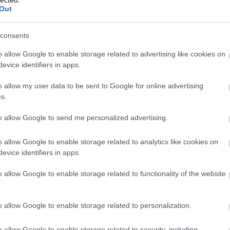
Panop
Out
Music
játék
A Ké
consents
Kony
Ördö
o allow Google to enable storage related to advertising like cookies on
lámpa
evice identifiers in apps.
mezt
Grál
o allow my user data to be sent to Google for online advertising
könyv
s.
mimó
B.my.
Tíme
to allow Google to send me personalized advertising.
Compe
Bakel
o allow Google to enable storage related to analytics like cookies on
Balat
Soun
evice identifiers in apps.
Balog
Margi
o allow Google to enable storage related to functionality of the website
BARA
Közt
Sánd
o allow Google to enable storage related to personalization.
franci
Beleá
Tibor
o allow Google to enable storage related to security, including