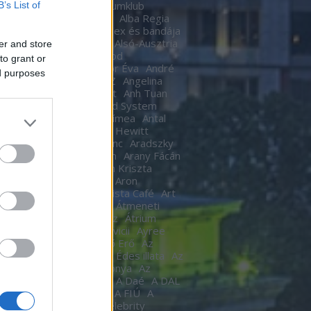
Ákos
Akvárium
Akvariumklub
B’s List of
ium Klub
Alan Cumming
Alba Regia
Alba Regia Feszten
Alex és bandája
di Róbert
Almási Csaba
Alsó-Ausztria
er and store
inda
Áman Attila
Amigod
to grant or
eimben
Anastacia
Andor Éva
André
ed purposes
tre
Andy Barlow
ANEZ
Angelina
Angel Haze
Anger Zsolt
Anh Tuan
l Cannibals
Anima Sound System
Kendrick
Annie
Antal Tímea
Antal
Anthony van Laast
Aon Hewitt
pó szerelem
Aradi Ferenc
Aradszky
ó
Aranyélet
Aranyszem
Arany Fácán
Archer
Argo2
Argyelán Kriszta
Armel Operafesztivál
Aron
arsson
Árpa Attila
ARTista Café
Art
k
aste. Sound. Danube.
Átmeneti
edés
Átrium Film-Színház
Átrium
képző
Audi
Ausztria
avicii
Ayree
ia
Az angyal
Az ébredő Erő
Az
kám a nappalod
Az élet Édes illata
Az
űnöm –
Az Év Háziasszonya
Az
ísérő
AZ UTASKÍSÉRŐ
A Daé
A DAL
A férjem védelmében
A FIÚ
A
s
A fogoly
A Gozsdu Celebrity