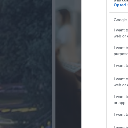
Opted 
Google 
I want t
web or d
I want t
purpose
I want 
I want t
web or d
I want t
or app.
I want t
I want t