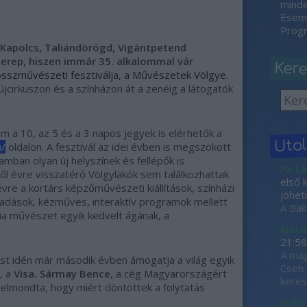
minden
Esemé
Progr
a Kapolcs, Taliándörögd, Vigántpetend
erep, hiszen immár 35. alkalommal vár
Ker
sszművészeti fesztiválja, a Művészetek Völgye.
jcirkuszon és a színházon át a zenéig a látogatók
 a 10, az 5 és a 3 napos jegyek is elérhetők a
Uto
/
oldalon.
A fesztivál az idei évben is megszokott
ramban olyan új helyszínek és fellépők is
Pa Le
l évre visszatérő Völgylakók sem találkozhattak
első 
vre a kortárs képzőművészeti kiállítások, színházi
jöhet
lőadások, kézműves, interaktív programok mellett
A Bak
a művészet egyik kedvelt ágának, a
kinto
21:58
A mag
ést idén már második évben ámogatja a világ egyik
Cseh 
a, a
Visa. Sármay Bence
, a cég Magyarországért
keres
 elmondta, hogy miért döntöttek a folytatás
Erika