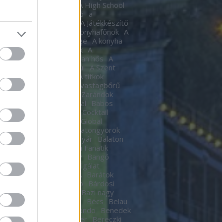
tic
A halál Édes illata
A High School
al
A Hindenburg léghajó
a
készítő
A játékkészítő
A Játékkészítő
m
A Kocka
A kocka
A konyhafőnök
A
hafőnök
A konyha ördöge
A konyha
ge
A Lámpagyújtogatók
A
gyújtogatók
A láthatatlan hős
A
elen bohóc
A pokol kapui
A Szent
A templomos lovagok
A titkok
tára
A torony hősei
A vastagbőrű
za
A vörös oroszlán
A Zarándok
Lake
B.my.Lake Fesztivál
Babos
a
baby
Bacardí Legacy Cocktail
tition
Bacardí Legacy Global
it
Balance
Balaton
Balatongyörök
oni Hacacáré
Balatoni Nyár
Balaton
d
Balázsy Panna
Balkán Fanatik
mix Stúdió
Baló György
Bangó
t
Baptista Szeretetszolgálat
CKOS BUBORÉKTORTA
Barátok
Barba Negra Music Club
Bárdosi
or
Bartendaz Hungary
Bazi nagy
a lagzik
Beau Jeu
Bebe
Bécs
Belau
llok
Bëlga Disco
Belmondo
Benedek
Ben Kingsley
Ben Stiller
Bereczki