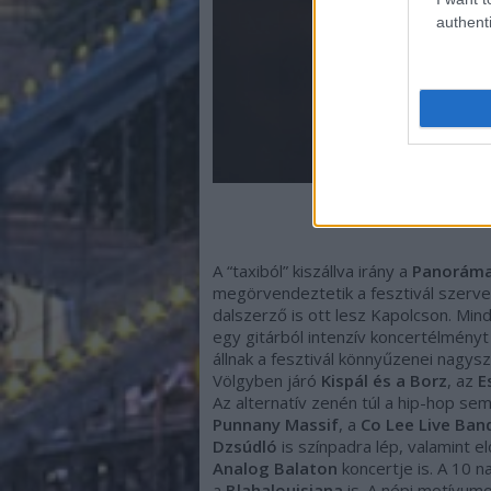
authenti
A “taxiból” kiszállva irány a
Panoráma
megörvendeztetik a fesztivál szerve
dalszerző is ott lesz Kapolcson. Min
egy gitárból intenzív koncertélményt
állnak a fesztivál könnyűzenei nagysz
Völgyben járó
Kispál és a Borz
, az
E
Az alternatív zenén túl a hip-hop sem 
Punnany Massif
, a
Co Lee Live Ban
Dzsúdló
is színpadra lép, valamint 
Analog Balaton
koncertje is. A 10 n
a
Blahalouisiana
is. A népi motívum