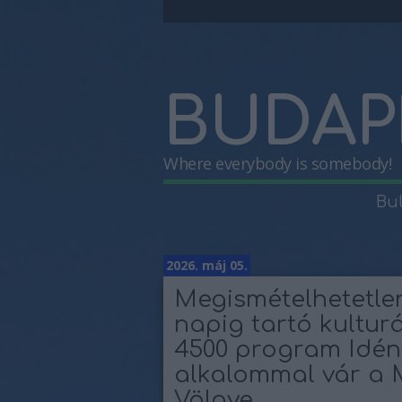
BUDAP
Where everybody is somebody!
Bu
2026. máj 05.
Megismételhetetlen
napig tartó kulturá
4500 program Idén
alkalommal vár a 
Völgye