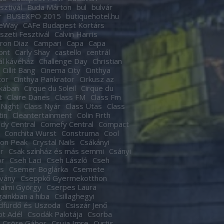
sztivál
Buda Márton
bul
bulvár
r
BUSEXPO 2015
butiquehotel.hu
eWay
CAFe Budapest Kortárs
zeti Fesztivál
Calvin Harris
ron Diaz
Campari
Capa
Capa
ont
Carly Shay
castello
centrál
ál kávéház
Challenge Day
Christian
Cillit Bang
Cinema City
Cinthya
tor
Cinthya Pankrator
Cirkusz az
kában
Cirque du Soleil
Cirque du
t
Claire Danes
Class FM
Class Fm
 Night
Class Nyár
Class Utas
Class
tin
Cleantertainment
Colin Firth
dy Central
Comefy Central
Compact
Conchita Wurst
Construma
Cool
son Peak
Crystal Nails
Csákányi
r
Csak színház és más semmi
Csányi
or
Cseh Laci
Cseh László
Cseh
s
Csemer Boglárka
Csemete
tvány
Cseppkő Gyermekotthon
almi György
Cserpes Laura
againkban a hiba
Csillaghegyi
dfürdő és Uszoda
Csiszár Jenő
t Adél
Csodák Palotája
Csorba
Csöre Gábor
Csuja Imre
Curtis