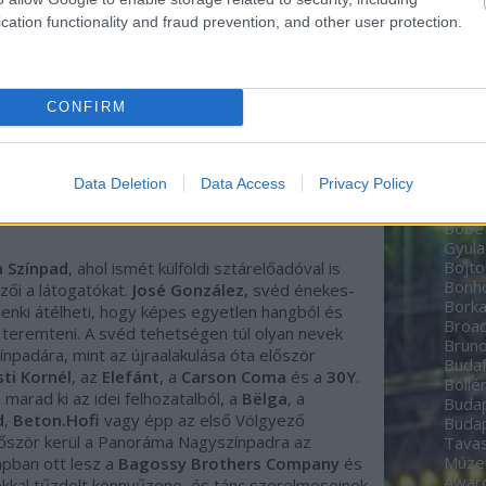
Zoltá
cation functionality and fraud prevention, and other user protection.
Bere
Péte
Bíbo
Studi
CONFIRM
home
BioT
Black
date
Data Deletion
Data Access
Privacy Policy
Boch
Bodn
Böbe
Gyula
Bojto
 Színpad
, ahol ismét külföldi sztárelőadóval is
Bon
zői a látogatókat.
José González,
svéd énekes-
Borka
denki átélheti, hogy képes egyetlen hangból és
Broa
 teremteni. A svéd tehetségen túl olyan nevek
Brun
ínpadára, mint az újraalakulása óta először
Budaf
sti Kornél
, az
Elefánt
, a
Carson Coma
és a
30Y
.
Böllé
marad ki az idei felhozatalból, a
Bëlga
, a
Budap
d
,
Beton.Hofi
vagy épp az első Völgyező
Budap
először kerül a Panoráma Nagyszínpadra az
Tavas
Múz
apban ott lesz a
Bagossy Brothers Company
és
Awar
okkal tűzdelt könnyűzene, és tánc szerelmeseinek