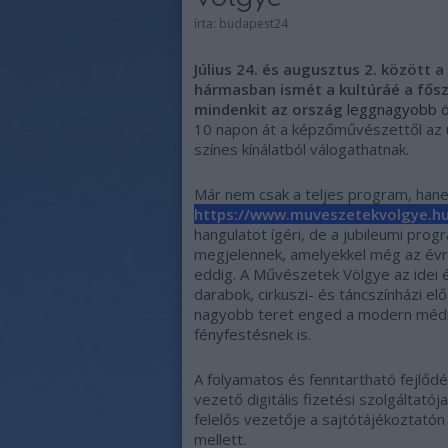
írta:
budapest24
Július 24. és augusztus 2. között 
hármasban ismét a kultúráé a fősz
mindenkit az ország
leggnagyobb ö
10 napon át a képzőművészettől az ú
színes kínálatból válogathatnak.
Már nem csak a teljes program, hanem
https://www.muveszetekvolgye.hu
hangulatot ígéri, de a jubileumi prog
megjelennek, amelyekkel még az évrő
eddig. A Művészetek Völgye az idei é
darabok, cirkuszi- és táncszínházi e
nagyobb teret enged a modern médi
fényfestésnek is.
A folyamatos és fenntartható fejlőd
vezető digitális fizetési szolgáltatój
felelős vezetője a sajtótájékoztatón
mellett.