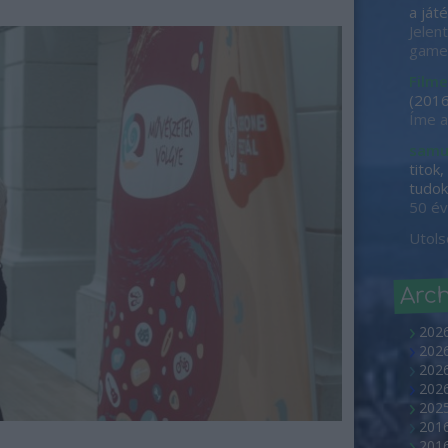
a játé
Jelen
game-
Filme
(
2016
Íme a
samu
titok
tudok 
50 év
Utols
Arc
202
2026
2026
202
2025
2016
2016