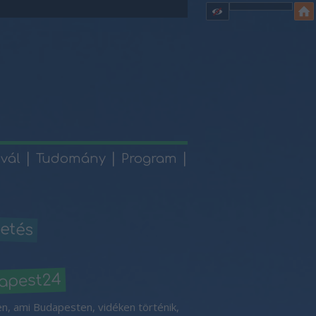
ivál
Tudomány
Program
etés
apest24
n, ami Budapesten, vidéken történik,