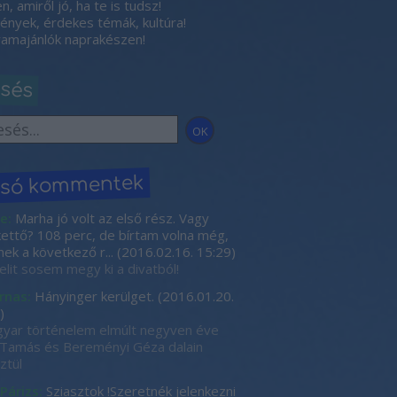
, amiről jó, ha te is tudsz!
nyek, érdekes témák, kultúra!
amajánlók naprakészen!
esés
lsó kommentek
e:
Marha jó volt az első rész. Vagy
kettő? 108 perc, de bírtam volna még,
nek a következő r...
(
2016.02.16. 15:29
)
elit sosem megy ki a divatból!
rnas:
Hányinger kerülget.
(
2016.01.20.
)
yar történelem elmúlt negyven éve
Tamás és Bereményi Géza dalain
ztül
 Párizs:
Sziasztok !Szeretnék jelenkezni