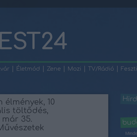
EST24
lvár
Életmód
Zene
Mozi
TV/Rádió
Feszt
Hird
 élmények, 10
lis töltődés,
 már 35.
bud
Művészetek
Minde