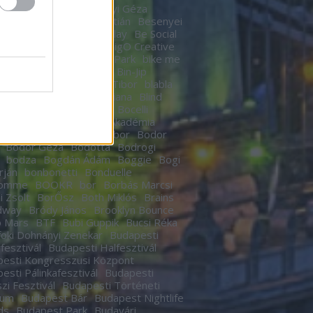
n
Berek Kati
Bereményi Géza
znay Tamás
Berki Krisztián
Besenyei
r
betegség
Betty Barclay
Be Social
rhegy
Bicskey Lukács
BigO Creative
o
Big Time Rush
Bikás Park
bike me
Billy Elliot
Bill Murrey
Bin-Jip
echUSA
Birdie
Bitskey Tibor
blabla
 Nail Cabaret
Blahalouisiana
Blind
BLR
Boban Markovics
Bocelli
kor Gábor
Bocus D’Or Akadémia
ár Zsigmond
Bödőcs Tibor
Bodor
Bodor Géza
Bódottá
Bodrogi
bodza
Bogdán Ádám
Boggie
Bogi
rján
bonbonetti
Bonduelle
homme
BOOKR
bor
Borbás Marcsi
i Zsolt
BorŐsz
Both Miklós
Brains
dway
Bródy János
Brooklyn Bounce
o Mars
BTF
Bubi Guppik
Bucsi Réka
oki Dohnányi Zenekar
Budapesti
rfesztivál
Budapesti Halfesztivál
esti Kongresszusi Központ
esti Pálinkafesztivál
Budapesti
zi Fesztivál
Budapesti Történeti
eum
Budapest Bár
Budapest Nightlife
ds
Budapest Park
Budavári