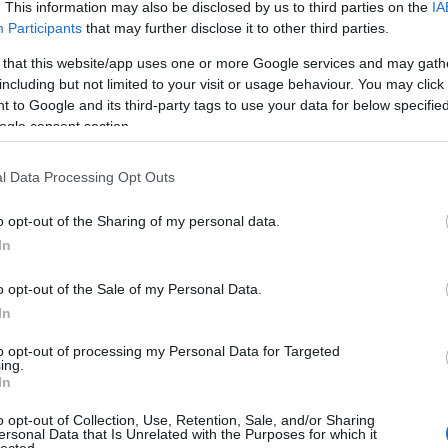
Pure
. This information may also be disclosed by us to third parties on the
IA
Akvár
Participants
that may further disclose it to other third parties.
Feszt
Alföl
 that this website/app uses one or more Google services and may gath
Amad
including but not limited to your visit or usage behaviour. You may click 
Anah
 to Google and its third-party tags to use your data for below specifi
Le No
ogle consent section.
Jolie
Anima
Anna 
l Data Processing Opt Outs
Timi
Apro
o opt-out of the Sharing of my personal data.
Lászl
ARC
In
Árkád
Pálm
o opt-out of the Sale of my Personal Data.
Attac
üres
In
Néző
Claud
to opt-out of processing my Personal Data for Targeted
ing.
éjsza
In
én b
utask
o opt-out of Collection, Use, Retention, Sale, and/or Sharing
A Dal
ersonal Data that Is Unrelated with the Purposes for which it
Focu
lected.