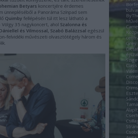
Borfe
ohemian Betyars
koncertjére érdemes
bulva
eum ünnepléséből a Panoráma Színpad sem
ByTh
plő
Quimby
fellépésén túl itt lesz látható a
Művés
Völgy 35 nagykoncert, ahol
Szalonna és
Came
ániellel és Vilmossal, Szabó Balázzsal
egészül
Közp
aton-felvidéki művészeti olvasztótégely három és
centr
ik.
Grey
Dicta
éjsza
Szige
Class
Valen
Come
Disco
Crim
Eszte
Sánd
Tamá
Alapí
Cserh
Csill
Stran
Csobo
Anita