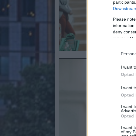
participants
Downstream 
Please note
information 
deny consent
in below Go
Persona
I want t
Opted 
I want t
Opted 
I want 
Advertis
Opted 
I want t
of my P
was col