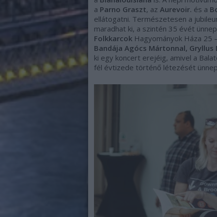
a
Parno Graszt
, az
Aurevoir.
és a
B
ellátogatni. Természetesen a jubil
maradhat ki, a szintén 35 évét ünne
Folkkarcok
Hagyományok Háza 25 – 
Bandája Agócs Mártonnal, Gryllus D
ki egy koncert erejéig, amivel a Bal
fél évtizede történő létezését ünnepl