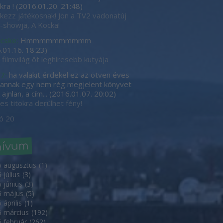
kra !
(
2016.01.20. 21:48
)
tkezz játékosnak! Jön a TV2 vadonatúj
showja, A Kocka!
cske:
Hmmmmmmmmmm
.01.16. 18:23
)
 filmvilág öt leghíresebb kutyája
7:
ha valakit érdekel ez az ötven éves
, annak egy nem rég megjelent könyvet
ajnlan, a cím...
(
2016.01.07. 20:02
)
es titokra derülhet fény!
ó 20
hívum
6 augusztus
(
1
)
 július
(
3
)
 június
(
3
)
6 május
(
5
)
 április
(
1
)
 március
(
192
)
 február
(
262
)