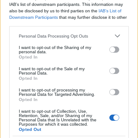
IAB’s list of downstream participants. This information may
also be disclosed by us to third parties on the
IAB’s List of
Downstream Participants
that may further disclose it to other
third parties.
Please note that this website/app uses one or more Google
Personal Data Processing Opt Outs
services and may gather and store information including but
not limited to your visit or usage behaviour. You may click to
I want to opt-out of the Sharing of my
personal data.
grant or deny consent to Google and its third-party tags to
Opted In
use your data for below specified purposes in below Google
consent section.
I want to opt-out of the Sale of my
Personal Data.
Opted In
I want to opt-out of processing my
Personal Data for Targeted Advertising.
Opted In
I want to opt-out of Collection, Use,
Retention, Sale, and/or Sharing of my
Personal Data that Is Unrelated with the
Purposes for which it was collected.
Opted Out