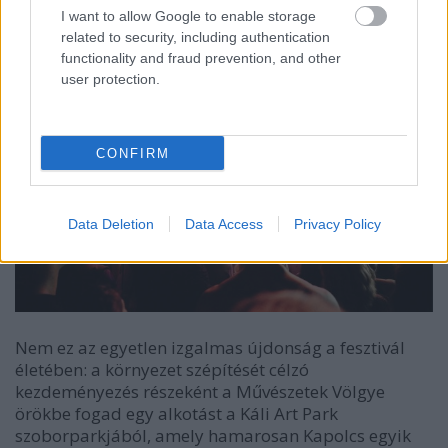
világszerte.
I want to allow Google to enable storage
related to security, including authentication
functionality and fraud prevention, and other
user protection.
CONFIRM
Data Deletion
Data Access
Privacy Policy
Nem ez az egyetlen izgalmas újdonság a fesztivál
életében: a környezet szépítését célzó
kezdeményezés részeként a Művészetek Völgye
örökbe fogad egy alkotást a
Káli Art Park
szoborparkjából, amely hamarosan Kapolcs egyik