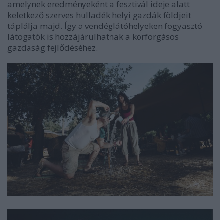
amelynek eredményeként a fesztivál ideje alatt
keletkező szerves hulladék helyi gazdák földjeit
táplálja majd. Így a vendéglátóhelyeken fogyasztó
látogatók is hozzájárulhatnak a körforgásos
gazdaság fejlődéséhez.