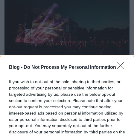
Blog -
Do Not Process My Personal Information
A törekvések eredményeiről hamarosan mindenki
If you wish to opt-out of the sale, sharing to third parties, or
tájékozódhat, hiszen a magyar kulturális életben
processing of your personal or sensitive information for
elsőként ESG-jelentést készített a fesztivál. A jelentés
targeted advertising by us, please use the below opt-out
hamarosan elérhetővé válik a
section to confirm your selection. Please note that after your
https://www.muveszetekvolgye.hu/
oldalon, ahol
opt-out request is processed you may continue seeing
interest-based ads based on personal information utilized by
már most is olvasható a fesztivál fenntarthatósági
us or personal information disclosed to third parties prior to
stratégiája.
your opt-out. You may separately opt-out of the further
disclosure of your personal information by third parties on the