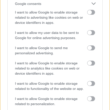
Google consents
I want to allow Google to enable storage
related to advertising like cookies on web or
device identifiers in apps.
I want to allow my user data to be sent to
„A Művészetek Völgye számunkra nemcsak egy
Google for online advertising purposes.
fesztivál, hanem egy közösség és egy hosszú távú
felelősségvállalás is. Fontos, hogy úgy működjünk,
I want to allow Google to send me
hogy a Völgy értékei a jövő generációi számára is
personalized advertising.
megmaradjanak. Az idei már a 35. alkalom, hogy
megrendezhetjük ezt a tíznapos kulturális ünnepet,
I want to allow Google to enable storage
related to analytics like cookies on web or
és bízunk benne, hogy még hosszú ideig
device identifiers in apps.
folytathatjuk ezt a hagyományt” – hangsúlyozták a
szervezők.
I want to allow Google to enable storage
related to functionality of the website or app.
Az Eventex Awards a világ egyik legismertebb
nemzetközi event- és élménymarketing díja, amely
I want to allow Google to enable storage
minden évben a legkiemelkedőbb rendezvényeket és
related to personalization.
innovatív kezdeményezéseket jutalmazza