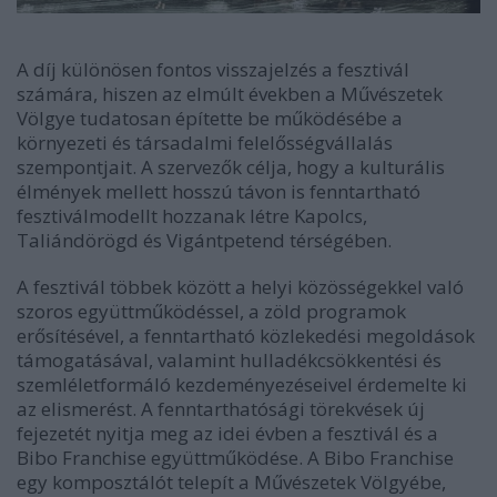
A díj különösen fontos visszajelzés a fesztivál
számára, hiszen az elmúlt években a Művészetek
Völgye tudatosan építette be működésébe a
környezeti és társadalmi felelősségvállalás
szempontjait. A szervezők célja, hogy a kulturális
élmények mellett hosszú távon is fenntartható
fesztiválmodellt hozzanak létre Kapolcs,
Taliándörögd és Vigántpetend térségében.
A fesztivál többek között a helyi közösségekkel való
szoros együttműködéssel, a zöld programok
erősítésével, a fenntartható közlekedési megoldások
támogatásával, valamint hulladékcsökkentési és
szemléletformáló kezdeményezéseivel érdemelte ki
az elismerést. A fenntarthatósági törekvések új
fejezetét nyitja meg az idei évben a fesztivál és a
Bibo Franchise együttműködése. A Bibo Franchise
egy komposztálót telepít a Művészetek Völgyébe,