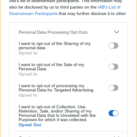
IAB’s list of downstream participants. This information may
also be disclosed by us to third parties on the
IAB’s List of
Downstream Participants
that may further disclose it to other
third parties.
Please note that this website/app uses one or more Google
Personal Data Processing Opt Outs
services and may gather and store information including but
not limited to your visit or usage behaviour. You may click to
I want to opt-out of the Sharing of my
personal data.
grant or deny consent to Google and its third-party tags to
Opted In
use your data for below specified purposes in below Google
consent section.
I want to opt-out of the Sale of my
Personal Data.
Opted In
I want to opt-out of processing my
Personal Data for Targeted Advertising.
Opted In
IDEGRENDSZERVÁLTÁS - 26. ARC
I want to opt-out of Collection, Use,
Retention, Sale, and/or Sharing of my
Personal Data that Is Unrelated with the
közérzeti pályázat
Purposes for which it was collected.
Opted Out
budapest24
•
2026. június 25.
0