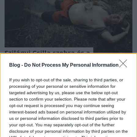
Szilágyi Csilla szobra és a
Vadvirágom projekt:
Blog -
Do Not Process My Personal Information
fenntarthatóság és kortárs
művészet a 35. Művészetek
If you wish to opt-out of the sale, sharing to third parties, or
processing of your personal or sensitive information for
Völgyében
targeted advertising by us, please use the below opt-out
section to confirm your selection. Please note that after your
budapest24
•
2026. július 13.
0
opt-out request is processed you may continue seeing
interest-based ads based on personal information utilized by
Szilágyi Csilla szobra és a Vadvirágom projekt:
us or personal information disclosed to third parties prior to
fenntarthatóság és kortárs művészet
a 35.
your opt-out. You may separately opt-out of the further
Művészetek Völgyében
disclosure of your personal information by third parties on the
A Művészetek Völgye ...