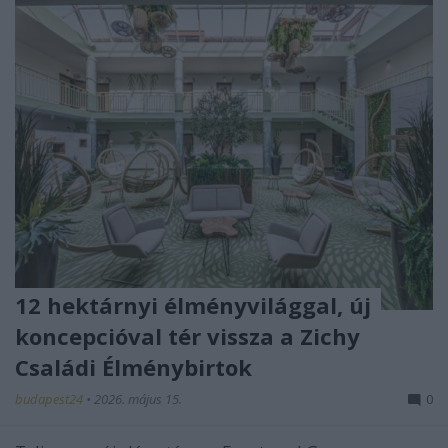
12 hektárnyi élményvilággal, új
koncepcióval tér vissza a Zichy
Családi Élménybirtok
budapest24
•
2026. május 15.
0