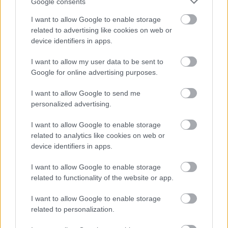
Google consents
I want to allow Google to enable storage
A pályázatok leadási határideje: 2026. július 28.
related to advertising like cookies on web or
12:00
device identifiers in apps.
A 26.
ARC közérzeti pályázat az idén is
felelősségteljes, igazságkereső ...
I want to allow my user data to be sent to
Google for online advertising purposes.
I want to allow Google to send me
personalized advertising.
I want to allow Google to enable storage
related to analytics like cookies on web or
device identifiers in apps.
I want to allow Google to enable storage
related to functionality of the website or app.
I want to allow Google to enable storage
related to personalization.