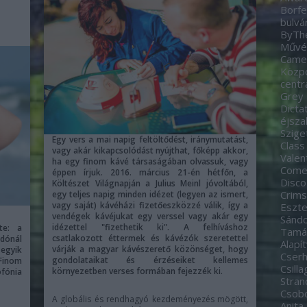
Borfe
bulvá
ByTh
Művés
Came
Közp
centr
Grey
Dicta
éjsza
Szige
Egy vers a mai napig feltöltődést, iránymutatást,
Class
vagy akár kikapcsolódást nyújthat, főképp akkor,
Valen
ha egy finom kávé társaságában olvassuk, vagy
Come
éppen írjuk. 2016. március 21-én hétfőn, a
Disco
Költészet Világnapján a Julius Meinl jóvoltából,
Crim
egy teljes napig minden idézet (legyen az ismert,
vagy saját) kávéházi fizetőeszközzé válik, így a
Eszte
vendégek kávéjukat egy verssel vagy akár egy
Sánd
idézettel "fizethetik ki". A felhíváshoz
te: a
Tamá
csatlakozott éttermek és kávézók szeretettel
dónál
Alapí
várják a magyar kávészerető közönséget, hogy
egyik
Cserh
gondolataikat és érzéseiket kellemes
Finom
Csill
környezetben verses formában fejezzék ki.
ofónia
Stran
Csobo
A globális és rendhagyó kezdeményezés mögött,
Anita