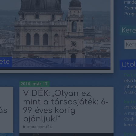
minden
Esemé
Progr
Ker
ete
Uto
Pa Le
első 
2016. már 17.
jöhet
A Bak
VIDÉK: „Olyan ez,
mint a társasjáték: 6-
kinto
21:58
ás
99 éves korig
A mag
ajánljuk!”
Cseh 
keres
írta:
budapest24
Erika