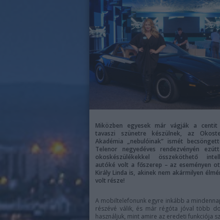
Miközben egyesek már vágják a centit
tavaszi szünetre készülnek, az Okoste
Akadémia „nebulóinak” ismét becsöngett
Telenor negyedéves rendezvényén ezútt
okoskészülékekkel összeköthető intell
autóké volt a főszerep – az eseményen ot
Király Linda is, akinek nem akármilyen élm
volt része!
A mobiltelefonunk egyre inkább a mindenna
részévé válik, és már régóta jóval több d
használjuk, mint amire az eredeti funkciója sz