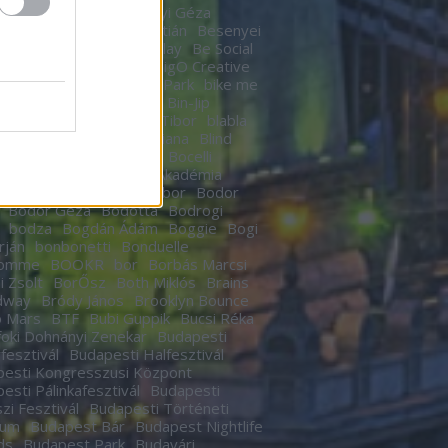
n
Berek Kati
Bereményi Géza
znay Tamás
Berki Krisztián
Besenyei
r
betegség
Betty Barclay
Be Social
rhegy
Bicskey Lukács
BigO Creative
o
Big Time Rush
Bikás Park
bike me
Billy Elliot
Bill Murrey
Bin-Jip
echUSA
Birdie
Bitskey Tibor
blabla
 Nail Cabaret
Blahalouisiana
Blind
BLR
Boban Markovics
Bocelli
kor Gábor
Bocus D’Or Akadémia
ár Zsigmond
Bödőcs Tibor
Bodor
Bodor Géza
Bódottá
Bodrogi
bodza
Bogdán Ádám
Boggie
Bogi
rján
bonbonetti
Bonduelle
homme
BOOKR
bor
Borbás Marcsi
i Zsolt
BorŐsz
Both Miklós
Brains
dway
Bródy János
Brooklyn Bounce
o Mars
BTF
Bubi Guppik
Bucsi Réka
oki Dohnányi Zenekar
Budapesti
rfesztivál
Budapesti Halfesztivál
esti Kongresszusi Központ
esti Pálinkafesztivál
Budapesti
zi Fesztivál
Budapesti Történeti
eum
Budapest Bár
Budapest Nightlife
ds
Budapest Park
Budavári