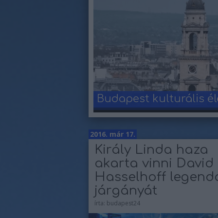
Budapest kulturális él
2016. már 17.
Király Linda haza
akarta vinni David
Hasselhoff legend
járgányát
írta:
budapest24