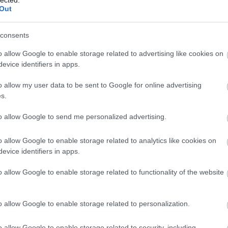
Panop
Out
Music
játék
A Ké
consents
Kony
Ördö
o allow Google to enable storage related to advertising like cookies on
lámpa
evice identifiers in apps.
mezt
Grál
o allow my user data to be sent to Google for online advertising
könyv
s.
mimó
B.my.
Tíme
to allow Google to send me personalized advertising.
Március 19-én egy órára sötétbe borul Budapest a
Compe
Föld Órája alkalmából. A WWF Magyarország
Bakel
akcióját támogatva a
Müpa
lesz a helyszíne
tól a
o allow Google to enable storage related to analytics like cookies on
Balat
azoknak az eseményeknek, amelyek a
en. A
Soun
evice identifiers in apps.
fenntartható fejlődés és a környezetvédelem
esből
kérdéseire hívják fel a figyelmet.
Balog
z élet
Margi
o allow Google to enable storage related to functionality of the website
BARA
A kétnapos programsorozatot koncertek,
Közt
gyermekfoglalkozások, KIK CliMates workshop, a
átumú
Sánd
WWF Zöld generációja és az Élő Duna turné
t Bill
o allow Google to enable storage related to personalization.
színesítik. A Nemzeti Filharmonikus Zenekar esti
franci
ow. A
koncertjét a Föld Órájának ajánlja, a koncert
Beleá
 dobos
szólistája meglepetés ráadás számát sötétben,
Tibor
tja és
o allow Google to enable storage related to security, including