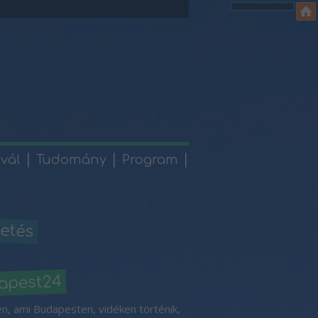
ivál
Tudomány
Program
etés
apest24
n, ami Budapesten, vidéken történik,