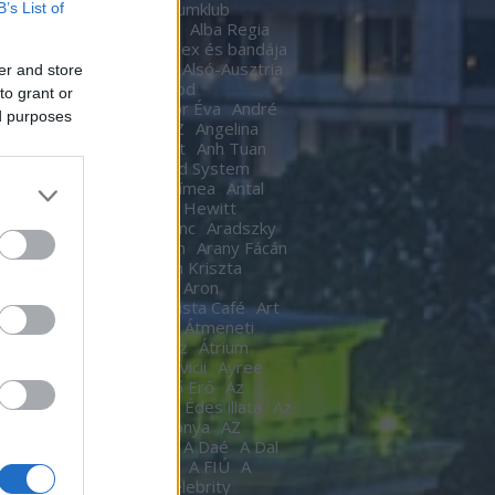
Ákos
Akvárium
Akvariumklub
B’s List of
ium Klub
Alan Cumming
Alba Regia
Alba Regia Feszten
Alex és bandája
di Róbert
Almási Csaba
Alsó-Ausztria
er and store
inda
Áman Attila
Amigod
to grant or
eimben
Anastacia
Andor Éva
André
ed purposes
tre
Andy Barlow
ANEZ
Angelina
Angel Haze
Anger Zsolt
Anh Tuan
l Cannibals
Anima Sound System
Kendrick
Annie
Antal Tímea
Antal
Anthony van Laast
Aon Hewitt
pó szerelem
Aradi Ferenc
Aradszky
ó
Aranyélet
Aranyszem
Arany Fácán
Archer
Argo2
Argyelán Kriszta
Armel Operafesztivál
Aron
arsson
Árpa Attila
ARTista Café
Art
k
aste. Sound. Danube.
Átmeneti
edés
Átrium Film-Színház
Átrium
képző
Audi
Ausztria
avicii
Ayree
ia
Az angyal
Az ébredő Erő
Az
kám a nappalod
Az élet Édes illata
Az
űnöm –
Az Év Háziasszonya
AZ
KÍSÉRŐ
Az utaskísérő
A Daé
A Dal
L
A férjem védelmében
A FIÚ
A
s
A fogoly
A Gozsdu Celebrity