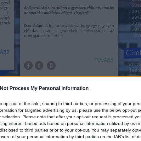
gével
2016
rséges
Az Operácska sorozatban a gyerekek előtt tárjátok fel
201
el is
az operák csodálatos világát. Hogyan?
201
Hazánk
gének
2015
Cser Ádám:
A legfontosabb az, hogy egy-egy ilyen
201
előadás alatt a gyerekek találkozzanak az
Tov
operajátszás minden ...
Cím
ÁBB
TOVÁBB
#CO
Test
Cirku
NEMZ
2. Ma
Not Process My Personal Information
Művé
Sajtóf
rövid
to opt-out of the sale, sharing to third parties, or processing of your per
Borá
formation for targeted advertising by us, please use the below opt-out s
Abahá
r selection. Please note that after your opt-out request is processed y
Dóra
eing interest-based ads based on personal information utilized by us or
Ada
disclosed to third parties prior to your opt-out. You may separately opt-
adve
losure of your personal information by third parties on the IAB’s list of
Agym