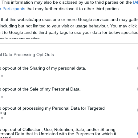
Pure
. This information may also be disclosed by us to third parties on the
IA
Akvár
Participants
that may further disclose it to other third parties.
Feszt
Alföl
 that this website/app uses one or more Google services and may gath
Amad
including but not limited to your visit or usage behaviour. You may click 
Anah
 to Google and its third-party tags to use your data for below specifi
Le No
ogle consent section.
Jolie
Anima
Anna 
l Data Processing Opt Outs
Timi
Apro
o opt-out of the Sharing of my personal data.
Lászl
ARC
In
Árkád
Pálm
2016. már 17.
o opt-out of the Sale of my Personal Data.
Attac
t
A Müpából
üres
In
Néző
kapcsolják le
Claud
to opt-out of processing my Personal Data for Targeted
Budapest fényeit
ing.
éjsza
In
én b
írta:
budapest24
UTAS
o opt-out of Collection, Use, Retention, Sale, and/or Sharing
A DA
ersonal Data that Is Unrelated with the Purposes for which it
Focu
lected.