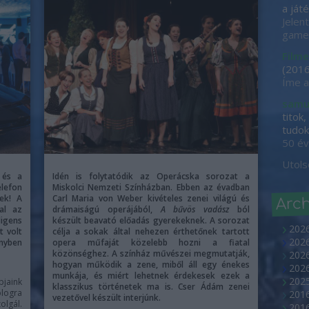
a játé
Jelen
game-
Filme
(
2016
Íme a
samu
titok
tudok 
50 év
Utols
 és a
Idén is folytatódik az Operácska sorozat a
lefon
Miskolci Nemzeti Színházban. Ebben az évadban
ek! A
Carl Maria von Weber kivételes zenei világú és
Arc
al az
drámaiságú operájából,
A bűvös vadász
ból
igens
készült beavató előadás gyerekeknek. A sorozat
202
t volt
célja a sokak által nehezen érthetőnek tartott
2026
ényben
opera műfaját közelebb hozni a fiatal
közönséghez. A színház művészei megmutatják,
2026
hogyan működik a zene, miből áll egy énekes
202
munkája, és miért lehetnek érdekesek ezek a
2025
pjaink
klasszikus történetek ma is. Cser Ádám zenei
ologra
2016
vezetővel készült interjúnk.
olgál.
2016