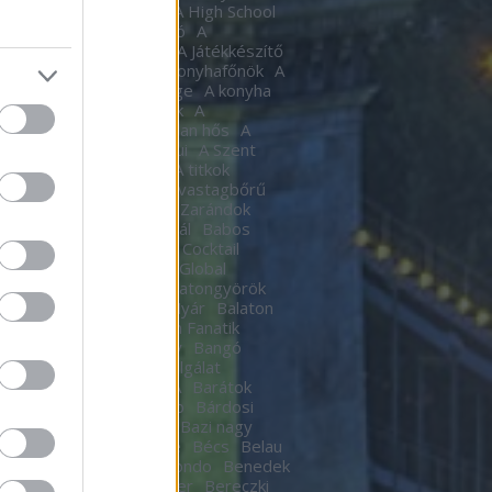
tic
A halál Édes illata
A High School
al
A Hindenburg léghajó
A
készítő
a játékkészítő
A Játékkészítő
m
A Kocka
A kocka
A konyhafőnök
A
hafőnök
A konyha ördöge
A konyha
ge
A Lámpagyújtogatók
A
gyújtogatók
A láthatatlan hős
A
elen bohóc
A pokol kapui
A Szent
A templomos lovagok
A titkok
tára
A torony hősei
A vastagbőrű
za
A vörös oroszlán
A Zarándok
Lake
B.my.Lake Fesztivál
Babos
a
baby
Bacardí Legacy Cocktail
tition
Bacardí Legacy Global
it
Balance
Balaton
Balatongyörök
oni Hacacáré
Balatoni Nyár
Balaton
d
Balázsy Panna
Balkán Fanatik
mix Stúdió
Baló György
Bangó
t
Baptista Szeretetszolgálat
CKOS BUBORÉKTORTA
Barátok
Barba Negra Music Club
Bárdosi
or
Bartendaz Hungary
Bazi nagy
a lagzik
Beau Jeu
Bebe
Bécs
Belau
llok
Bëlga Disco
Belmondo
Benedek
Ben Kingsley
Ben Stiller
Bereczki