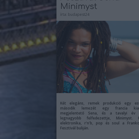
Minimyst
írta:
budapest24
Két elegáns, remek produkció egy es
második lemezét egy francia kia
megjelentető Sena, és a tavalyi év 
legnagyobb felfedezettje, Minimyst. 
elektronika, r'n'b, pop és soul a Frank
Fesztivál buliján.