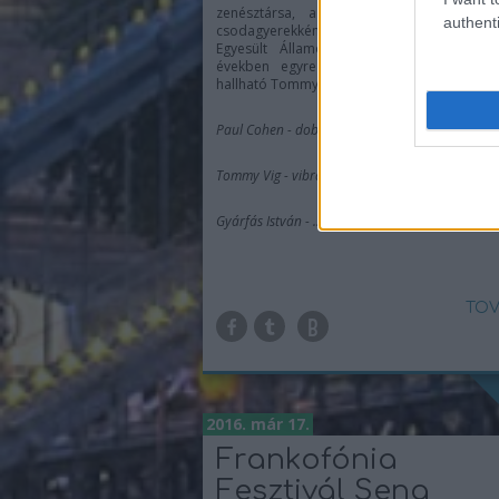
zenésztársa, a hazánkban a ‘40-es év
authenti
csodagyerekként debütált, majd késő
Egyesült Államokba disszidált, ám az e
években egyre gyakrabban itthon is lát
hallható Tommy Vig csatlakozik vibrafonon.
Paul Cohen - dob,
Tommy Vig - vibrafon, Mia Kim - ének,
Gyárfás István - ...
TOV
2016. már 17.
Frankofónia
Fesztivál Sena