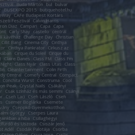
sztivál
Buda Márton
bul
bulvar
r
BUSEXPO 2015
butiquehotel.hu
eWay
CAFe Budapest Kortárs
zeti Fesztivál
Calvin Harris
ron Diaz
Campari
Capa
Capa
ont
Carly Shay
castello
centrál
ál kávéház
Challenge Day
Christian
Cillit Bang
Cinema City
Cinthya
tor
Cinthya Pankrator
Cirkusz az
kában
Cirque du Soleil
Cirque du
t
Claire Danes
Class FM
Class Fm
 Night
Class Nyár
Class Utas
Class
tin
Cleantertainment
Colin Firth
dy Central
Comefy Central
Compact
Conchita Wurst
Construma
Cool
son Peak
Crystal Nails
Csákányi
r
Csak színház és más semmi
Csányi
or
Cseh Laci
Cseh László
Cseh
s
Csemer Boglárka
Csemete
tvány
Cseppkő Gyermekotthon
almi György
Cserpes Laura
againkban a hiba
Csillaghegyi
dfürdő és Uszoda
Csiszár Jenő
t Adél
Csodák Palotája
Csorba
Csöre Gábor
Csuja Imre
Curtis