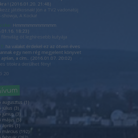
kra !
(
2016.01.20. 21:48
)
tkezz játékosnak! Jön a TV2 vadonatúj
showja, A Kocka!
cske:
Hmmmmmmmmmm
.01.16. 18:23
)
 filmvilág öt leghíresebb kutyája
7:
ha valakit érdekel ez az ötven éves
, annak egy nem rég megjelent könyvet
ajnlan, a cím...
(
2016.01.07. 20:02
)
es titokra derülhet fény!
ó 20
hívum
6 augusztus
(
1
)
 július
(
3
)
 június
(
3
)
6 május
(
5
)
 április
(
1
)
 március
(
192
)
 február
(
262
)