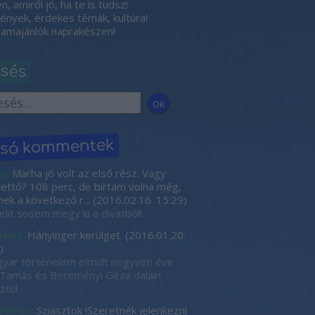
, amiről jó, ha te is tudsz!
nyek, érdekes témák, kultúra!
amajánlók naprakészen!
esés
lsó kommentek
e:
Marha jó volt az első rész. Vagy
kettő? 108 perc, de bírtam volna még,
nek a következő r...
(
2016.02.16. 15:29
)
elit sosem megy ki a divatból!
rnas:
Hányinger kerülget.
(
2016.01.20.
)
yar történelem elmúlt negyven éve
Tamás és Bereményi Géza dalain
ztül
 Párizs:
Sziasztok !Szeretnék jelenkezni