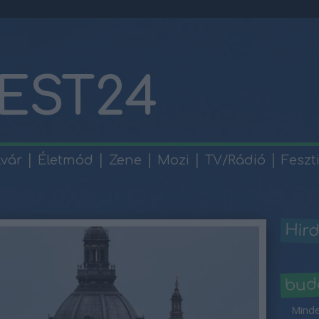
EST24
lvár
Életmód
Zene
Mozi
TV/Rádió
Feszt
Hird
bud
Minde