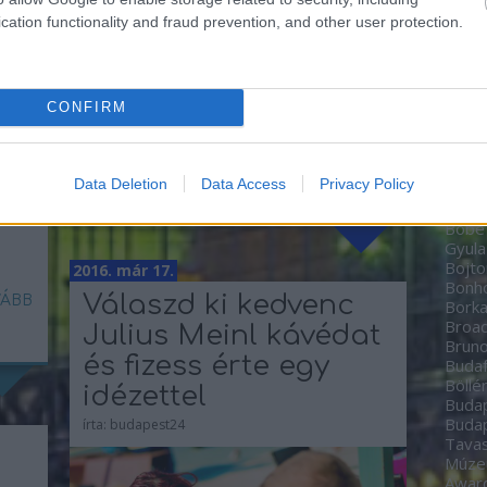
csak zongora-világítással fogja eljátszani.
Zoltá
ekben
Mindazok, akik személyesen nem tudnak jelen
cation functionality and fraud prevention, and other user protection.
bb az
Bere
lenni, a koncertet a Müpa Live Webcaston
lmúlt
Péte
keresztül HD-minőségben az interneten is
ható-
Bíbo
követhetik. Káel Csaba, a Müpa ...
Studi
CONFIRM
home
BioT
Black
TOVÁBB
date
Data Deletion
Data Access
Privacy Policy
Boch
Bodn
Böbe
Gyula
Bojto
2016. már 17.
Bon
Válaszd ki kedvenc
ÁBB
Borka
Broa
Julius Meinl kávédat
Brun
és fizess érte egy
Budaf
Böllé
idézettel
Budap
Budap
írta:
budapest24
Tavas
Múz
Awar