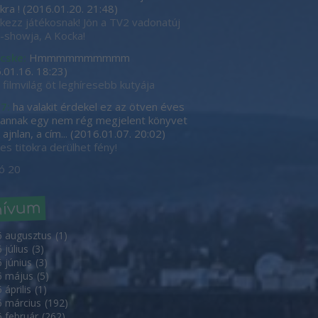
kra !
(
2016.01.20. 21:48
)
tkezz játékosnak! Jön a TV2 vadonatúj
showja, A Kocka!
cske:
Hmmmmmmmmmm
.01.16. 18:23
)
 filmvilág öt leghíresebb kutyája
7:
ha valakit érdekel ez az ötven éves
, annak egy nem rég megjelent könyvet
ajnlan, a cím...
(
2016.01.07. 20:02
)
es titokra derülhet fény!
ó 20
hívum
6 augusztus
(
1
)
 július
(
3
)
 június
(
3
)
6 május
(
5
)
 április
(
1
)
 március
(
192
)
 február
(
262
)