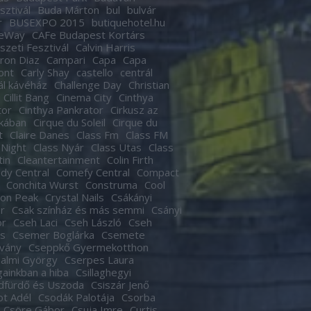
sztivál
Buda Márton
bul
bulvár
r
BUSEXPO 2015
butiquehotel.hu
eWay
CAFe Budapest Kortárs
zeti Fesztivál
Calvin Harris
ron Diaz
Campari
Capa
Capa
ont
Carly Shay
castello
centrál
ál kávéház
Challenge Day
Christian
Cillit Bang
Cinema City
Cinthya
tor
Cinthya Pankrator
Cirkusz az
kában
Cirque du Soleil
Cirque du
t
Claire Danes
Class Fm
Class FM
 Night
Class Nyár
Class Utas
Class
tin
Cleantertainment
Colin Firth
dy Central
Comefy Central
Compact
Conchita Wurst
Construma
Cool
son Peak
Crystal Nails
Csákányi
r
Csak színház és más semmi
Csányi
or
Cseh Laci
Cseh László
Cseh
s
Csemer Boglárka
Csemete
tvány
Cseppkő Gyermekotthon
almi György
Cserpes Laura
againkban a hiba
Csillaghegyi
dfürdő és Uszoda
Csiszár Jenő
t Adél
Csodák Palotája
Csorba
Csöre Gábor
Csuja Imre
Curtis