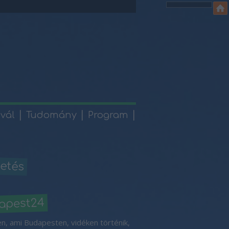
ivál
Tudomány
Program
etés
apest24
n, ami Budapesten, vidéken történik,