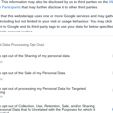
Pure
. This information may also be disclosed by us to third parties on the
IA
Akvár
Participants
that may further disclose it to other third parties.
Feszt
2015.12.16. 21:38:17
Alföl
 that this website/app uses one or more Google services and may gath
Amad
including but not limited to your visit or usage behaviour. You may click 
et a jatekra jelentkeszni??? Nagyon szep meg
Anah
1 esz a telo szamom
 to Google and its third-party tags to use your data for below specifi
Le No
ogle consent section.
Jolie
tékosnak! Jön a TV2 vadonatúj game-showja, A
Anima
Anna 
l Data Processing Opt Outs
Timi
Apro
o opt-out of the Sharing of my personal data.
Lászl
2015.12.16. 21:33:58
ARC
In
atok meni jatszani a kockaba hivasotokat
Árkád
Pálm
o opt-out of the Sale of my Personal Data.
Attac
tékosnak! Jön a TV2 vadonatúj game-showja, A
üres
In
Néző
Claud
to opt-out of processing my Personal Data for Targeted
ing.
éjsza
In
én b
2015.12.16. 20:58:15
utask
o opt-out of Collection, Use, Retention, Sale, and/or Sharing
A Dal
ersonal Data that Is Unrelated with the Purposes for which it
Focu
lected.