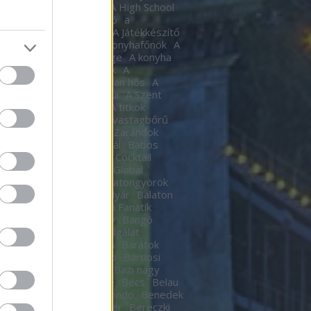
tic
A halál Édes illata
A High School
al
A Hindenburg léghajó
a
készítő
A játékkészítő
A Játékkészítő
m
A Kocka
A kocka
A konyhafőnök
A
hafőnök
A konyha ördöge
A konyha
ge
A Lámpagyújtogatók
A
gyújtogatók
A láthatatlan hős
A
elen bohóc
A pokol kapui
A Szent
A templomos lovagok
A titkok
tára
A torony hősei
A vastagbőrű
za
A vörös oroszlán
A Zarándok
Lake
B.my.Lake Fesztivál
Babos
a
baby
Bacardí Legacy Cocktail
tition
Bacardí Legacy Global
it
Balance
Balaton
Balatongyörök
oni Hacacáré
Balatoni Nyár
Balaton
d
Balázsy Panna
Balkán Fanatik
mix Stúdió
Baló György
Bangó
t
Baptista Szeretetszolgálat
CKOS BUBORÉKTORTA
Barátok
Barba Negra Music Club
Bárdosi
or
Bartendaz Hungary
Bazi nagy
a lagzik
Beau Jeu
Bebe
Bécs
Belau
llok
Bëlga Disco
Belmondo
Benedek
Ben Kingsley
Ben Stiller
Bereczki