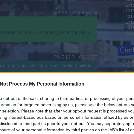
2016
201
2015.12.24. 04:54:18
201
2015
201
tékosnak! Jön a TV2 vadonatúj game-showja, A
Tov
Cím
2015.12.24. 04:54:07
#CO
ne megadni a tel.szamot mert bárki felhivhat
Test
Cirku
tékosnak! Jön a TV2 vadonatúj game-showja, A
NEMZ
2. Ma
Not Process My Personal Information
Művé
Sajtóf
rövid
to opt-out of the sale, sharing to third parties, or processing of your per
2015.12.19. 18:15:00
Borá
formation for targeted advertising by us, please use the below opt-out s
Abahá
ntkezni a
r selection. Please note that after your opt-out request is processed y
Dóra
06/30/6426952.
eing interest-based ads based on personal information utilized by us or
Ada
disclosed to third parties prior to your opt-out. You may separately opt-
adve
tékosnak! Jön a TV2 vadonatúj game-showja, A
losure of your personal information by third parties on the IAB’s list of
Agym