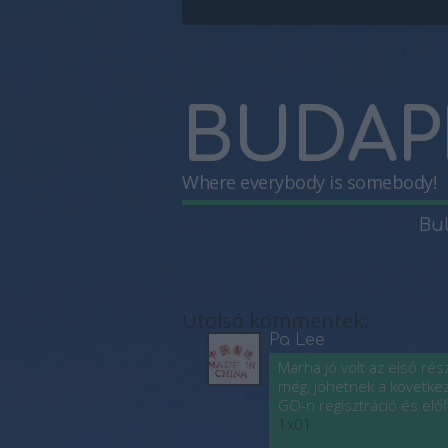
BUDAP
Where everybody is somebody!
Bu
Utolsó kommentek:
Pa Lee
Marha jó volt az első rés
még, jöhetnek a következ
GO-n regisztráció és előf
1x01