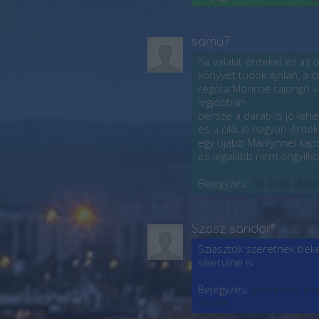
samu7
ha valakit érdekel ez az
könyvet tudok ajnlan, a 
régóta Monroe rajongó v
legjobban
persze a darab is jó leh
és a cikk is nagyon érde
egy újabb Marilynnel kap
és legalább nem öngyilkos
Bejegyzés:
50 éves titok
Szasz sandor
Sziasztok szeretnek beke
sikerulne is
Bejegyzés:
Jelentkezz já
Kocka!