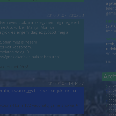
a játé
Jelen
game-
2016.01.07. 20:02:33
Filme
 ötven éves titok, annak egy nem rég megjelent
(
2016
címe A tükörben Marilyn Monroe
Íme a
agyok, és engem idáig ez győzőtt meg a
samu
et, talán meg is nézem
titok
kes volt köszönöm!
tudok 
csolatos dolog :D
50 év
ságnak akarják a halálát beállítani
Utols
ra derülhet fény!
Arc
2016.01.02. 19:44:27
202
rulni jatszani eggyet a kockaban jolenne ha
2026
2026
202
tékosnak! Jön a TV2 vadonatúj game-showja, A
2025
2016
2016