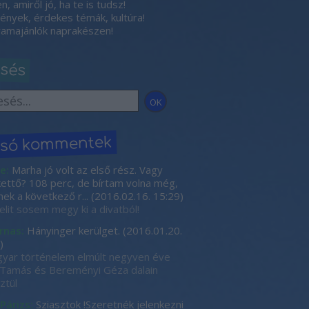
, amiről jó, ha te is tudsz!
nyek, érdekes témák, kultúra!
amajánlók naprakészen!
esés
lsó kommentek
e:
Marha jó volt az első rész. Vagy
kettő? 108 perc, de bírtam volna még,
nek a következő r...
(
2016.02.16. 15:29
)
elit sosem megy ki a divatból!
rnas:
Hányinger kerülget.
(
2016.01.20.
)
yar történelem elmúlt negyven éve
Tamás és Bereményi Géza dalain
ztül
 Párizs:
Sziasztok !Szeretnék jelenkezni