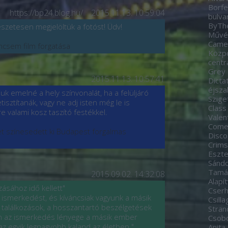
Borfe
https://bp24.blog.hu/
2015.11.13. 10:59:04
bulva
ByTh
észetesen megjelöltük a fotóst! Üdv!
Művés
Came
incsem film forgatása
Közp
centr
Grey
2015.11.13. 10:57:41
Dicta
éjsza
juk emelné a hely színvonalát, ha a felüljáró
Szige
tisztítanák, vagy ne adj isten még le is
Class
 valami kosz taszító festékkel.
Valen
Come
let színesedett ki Budapest forgalmas
Disco
Crim
Eszte
Sánd
Tamá
2015.09.02. 14:32:08
Alapí
ásához idő kellett"
Cserh
ismerkedést, és kíváncsiak vagyunk a másik
Csill
s találkozások, a hosszantartó beszélgetések
Stran
en az ismerkedés lényege a másik ember
Csobo
az egyik legnagyobb kaland az életben."
Anita