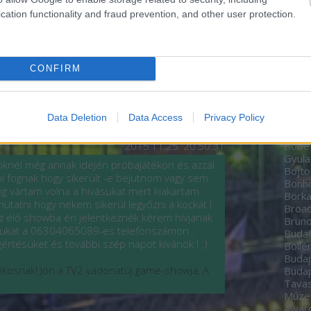
Zoltá
cation functionality and fraud prevention, and other user protection.
Bere
https://bp24.blog.hu/
2015.11.27. 20:19:51
Péte
Bíbo
el, kérdésével forduljon a TV2-höz, mi ebben
Studi
 hiszen csak a műsort harangoztuk be! Üdv!
CONFIRM
home
BioT
tékosnak! Jön a TV2 vadonatúj game-showja, A
Black
date
Data Deletion
Data Access
Privacy Policy
Boch
Bodn
2015.11.25. 20:50:31
Böbe
Gyula
öknél még annak idején próbajátékon és azzal
Bojto
lni fognak hogy sikerült -e bejutnom vagy sem
Bon
g vártam volna a hívásukat mert kiakartam
Borka
tatni hogy nekem sikerül legyőzni a kockát !
Broa
az élő showba én jelentkeznék kérem hívjanak
Brun
gukat a 06304065089-es telefonszámon .
Budaf
tésüket és további szép napot kívánok ! :)
Böllé
Budap
tékosnak! Jön a TV2 vadonatúj game-showja, A
Budap
Tavas
Múz
Awar