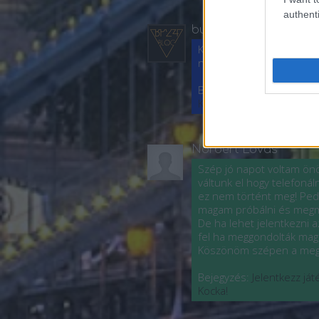
authenti
budapest24
Kedves Norbert! Kérésév
nem vagyunk illetékesek,
Bejegyzés:
Jelentkezz já
Kocka!
Norbert Lovas
Szép jó napot voltam ön
váltunk el hogy telefoná
ez nem történt meg! Pedi
magam próbálni és megmu
De ha lehet jelentkezni 
fel ha meggondolták ma
Köszönöm szépen a megér
Bejegyzés:
Jelentkezz já
Kocka!