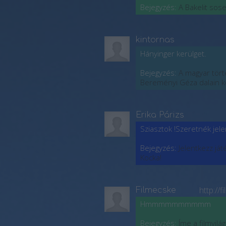
Bejegyzés:
A Bakelit sose
kintornas
Hányinger kerülget.
Bejegyzés:
A magyar tör
Bereményi Géza dalain k
Erika Párizs
Sziasztok !Szeretnék jelen
Bejegyzés:
Jelentkezz já
Kocka!
http://
Filmecske
Hmmmmmmmmmm
Bejegyzés:
Íme a filmvilá