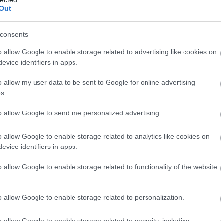
Panop
tékosnak! Jön a TV2 vadonatúj game-showja, A
Out
Music
játék
A Ké
consents
Kony
2015.12.15. 06:51:17
Ördö
o allow Google to enable storage related to advertising like cookies on
lámpa
evem es nagyon jo a müsorotok es minden nap
evice identifiers in apps.
mezt
bejutni es jatszani sajnos szegenyesen
Grál
alab egy hazat veni mert az sincs sajna
o allow my user data to be sent to Google for online advertising
könyv
segitenetek.elerhetösegem:06308996624 es
s.
mimó
vasukat hogy tudjak jatszani. Köszönöm:
B.my.
Tíme
to allow Google to send me personalized advertising.
Compe
tékosnak! Jön a TV2 vadonatúj game-showja, A
Bakel
o allow Google to enable storage related to analytics like cookies on
Balat
Soun
evice identifiers in apps.
Balog
Margi
o allow Google to enable storage related to functionality of the website
2015.12.12. 08:24:01
BARA
s szivesen ki probalnam
Közt
Sánd
o allow Google to enable storage related to personalization.
tékosnak! Jön a TV2 vadonatúj game-showja, A
franci
Beleá
Tibor
o allow Google to enable storage related to security, including