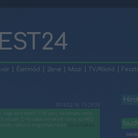
EST24
lvár
Életmód
Zene
Mozi
TV/Rádió
Feszt
Hird
2016.02.16. 15:29:33
z. Vagy első kettő? 108 perc, de bírtam volna
ő részek :D Ha valaki lemaradt volna, az HBO
bud
izetés nélkül is meg lehet nézni:
bit.do/bakelit-
Minde