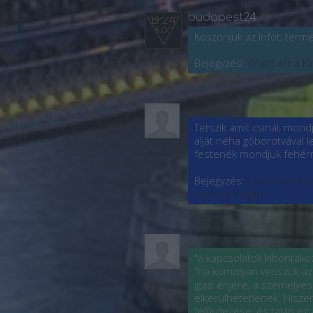
budapest24
Köszönjük az infót, term
Bejegyzés:
Véget ért a K
Tetszik amit csinál, mond
alját néha gőborotvával le
festenék mondjuk fehérre
Bejegyzés:
Újabb falfelü
csomópontján
"a kapcsolatok kibontakoz
"ha komolyan vesszük az 
igazi énjére, a személye
elkerülhetetlenek. Hisz
felfedezése, és talán ez 