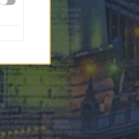
n
Berek Kati
Bereményi Géza
znay Tamás
Berki Krisztián
Besenyei
r
betegség
Betty Barclay
Be Social
rhegy
Bicskey Lukács
BigO Creative
o
Big Time Rush
Bikás Park
bike me
Billy Elliot
Bill Murrey
Bin-Jip
echUSA
Birdie
Bitskey Tibor
blabla
 Nail Cabaret
Blahalouisiana
Blind
BLR
Boban Markovics
Bocelli
kor Gábor
Bocus D’Or Akadémia
ár Zsigmond
Bödőcs Tibor
Bodor
Bodor Géza
Bódottá
Bodrogi
bodza
Bogdán Ádám
Boggie
Bogi
rján
bonbonetti
Bonduelle
homme
BOOKR
bor
Borbás Marcsi
i Zsolt
BorŐsz
Both Miklós
Brains
dway
Bródy János
Brooklyn Bounce
o Mars
BTF
Bubi Guppik
Bucsi Réka
oki Dohnányi Zenekar
Budapesti
rfesztivál
Budapesti Halfesztivál
esti Kongresszusi Központ
esti Pálinkafesztivál
Budapesti
zi Fesztivál
Budapesti Történeti
eum
Budapest Bár
Budapest Nightlife
ds
Budapest Park
Budavári