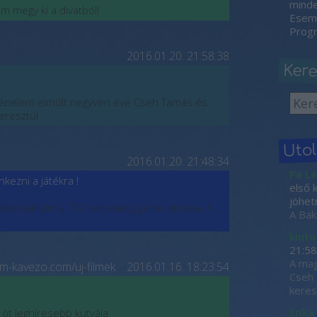
minden
m megy ki a divatból!
Esemé
Progr
2016.01.20. 21:58:38
Ker
ténelem elmúlt negyven éve Cseh Tamás és
eresztül
Uto
2016.01.20. 21:48:34
Pa Le
kezni a játékra !
első 
jöhet
tékosnak! Jön a TV2 vadonatúj game-showja, A
A Bak
kinto
21:58
A mag
film-kavezo.com/uj-filmek
2016.01.16. 18:23:54
Cseh 
keres
Erika
g öt leghíresebb kutyája