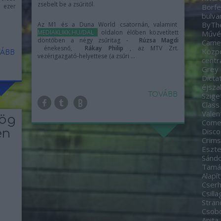
zsebelt be a zsűritől.
8 ezer
Borfe
bulva
ByTh
Az M1 és a Duna World csatornán, valamint
MEDIAKLIKK.HU/DAL
oldalon élőben közvetített
Művés
döntőben a négy zsűritag -
Rúzsa Magdi
Came
énekesnő,
Rákay Philip
, az MTV Zrt.
Közp
ÁBB
vezérigazgató-helyettese (a zsűri ...
centr
Grey
Dicta
éjsza
TOVÁBB
Szige
Class
Valen
rög
Come
en
Disco
Crim
Eszte
Sánd
Tamá
Alapí
Cserh
Csill
Stran
Csobo
Anita