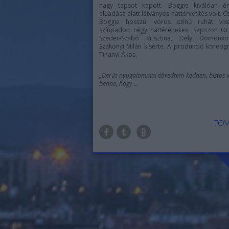
nagy tapsot kapott. Boggie kiválóan éne
előadása alatt látványos háttérvetítés volt. 
Boggie hosszú, vörös színű ruhát vise
színpadon négy háttérénekes, Sapszon Or
Szeder-Szabó Krisztina, Dely Domonk
Szakonyi Milán kísérte. A produkció koreog
Tihanyi Ákos.
„Derűs nyugalommal ébredtem kedden, biztos 
benne, hogy ...
TOV