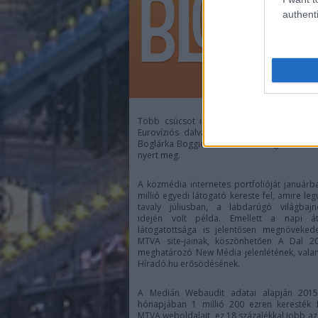
authenti
Több csúcsot is megdöntött idén
a köz
Eurovíziós dalválasztó show-ja
, melyet C
Boglárka Boggie
Wars For Nothing
című mű
nyert meg.
A közmédia internetes portfolióját januárb
millió egyedi látogató kereste fel, amire le
tavaly júliusban, a labdarúgó világbajn
idején volt példa. Emellett a napi át
látogatottsága is jelentősen megnöveked
MTVA site-jainak, köszönhetően A Dal 20
meghatározó New Média jelenlétének, vala
Híradó.hu erősödésének.
A Medián Webaudit adatai alapján 2015
hónapjában 1 millió 200 ezren keresték 
MTVA weboldalait, ez 18 százalékkal jobb az