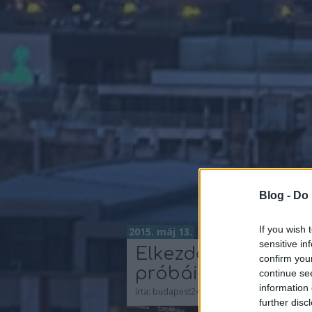
Blog -
Do 
If you wish 
2015. máj 13.
sensitive in
Elkezdődtek Boggi
confirm you
próbái Bécsben
continue se
information 
írta:
budapest24
further disc