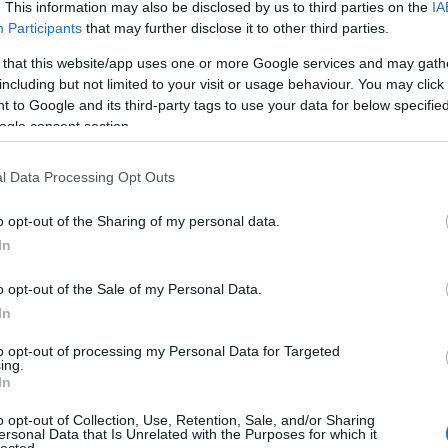
Pure
. This information may also be disclosed by us to third parties on the
IA
Akvár
Participants
that may further disclose it to other third parties.
Feszt
Alföl
 that this website/app uses one or more Google services and may gath
Amad
including but not limited to your visit or usage behaviour. You may click 
Anah
 to Google and its third-party tags to use your data for below specifi
Le No
ogle consent section.
Jolie
Anima
Anna 
l Data Processing Opt Outs
Timi
Apro
o opt-out of the Sharing of my personal data.
Lászl
ARC
In
Két nappal az Eurovízió elődöntője előtt, május
róbái
Árkád
17-én Pop meets Opera címmel nagyszabású
ett a
Pálm
gálakoncertet rendez a bécsi Operaház és az
n futó
o opt-out of the Sale of my Personal Data.
Attac
ORF.
üres
In
Néző
A koncertre mindössze öt nemzet, és a
osba,
Claud
to opt-out of processing my Personal Data for Targeted
házigazdákat képviselő Conchita Wurst kapott
n vesz
ing.
éjsza
meghívást, így óriási megtiszteltetés, és egyben
 pedig
In
én b
elismerés hogy a szervezők Boggie-t is a fellépők
níteni”
UTAS
közé invitálták.
s for
o opt-out of Collection, Use, Retention, Sale, and/or Sharing
A Dal
ettebb
ersonal Data that Is Unrelated with the Purposes for which it
Focu
ulzál a
A gálán Placido Domingo és Juan Diego Florez is
lected.