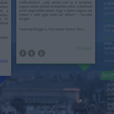
Dalfesztiválon.
„Szép zárása volt ez a turnénak,
kelt,
a játé
nagyon sokan eljöttek és énekeltek velem. A flashmob
Csemer
Jelen
turné megerősített abban, hogy a dalom nagyon sok
lt, a
game-
embert a béke ügye mellé tud állítani.”
– mondta
solya,
Boggie.
os és
Filme
ráfusa
(
2016
Vasárnap Boggie a „Pop meets Opera” című ...
Íme a
voltam
samu
titok
tudok 
TOVÁBB
50 év
Utols
ÁBB
Arc
202
2026
2026
202
2025
2016
2016