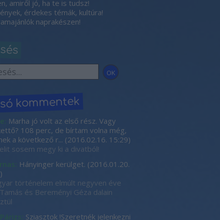
, amiről jó, ha te is tudsz!
nyek, érdekes témák, kultúra!
amajánlók naprakészen!
esés
lsó kommentek
e:
Marha jó volt az első rész. Vagy
kettő? 108 perc, de bírtam volna még,
nek a következő r...
(
2016.02.16. 15:29
)
elit sosem megy ki a divatból!
rnas:
Hányinger kerülget.
(
2016.01.20.
)
yar történelem elmúlt negyven éve
Tamás és Bereményi Géza dalain
ztül
 Párizs:
Sziasztok !Szeretnék jelenkezni