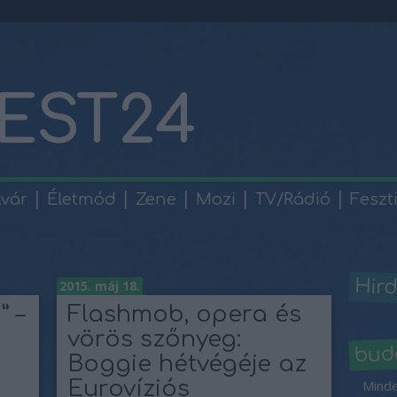
EST24
lvár
Életmód
Zene
Mozi
TV/Rádió
Feszt
Hird
2015. máj 18.
” –
Flashmob, opera és
vörös szőnyeg:
bud
Boggie hétvégéje az
Eurovíziós
Minde