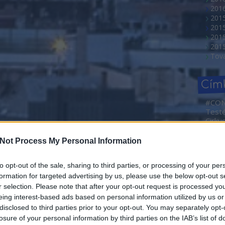
2016
201
201
2015
201
Tov
Cím
#CO
Test
Cirku
NEMZ
2. Ma
Not Process My Personal Information
Művé
Sajtóf
rövid
to opt-out of the sale, sharing to third parties, or processing of your per
2015. máj 10.
Borá
formation for targeted advertising by us, please use the below opt-out s
e
Világsztárokkal
Abahá
r selection. Please note that after your opt-out request is processed y
Dóra
énekel Boggie
eing interest-based ads based on personal information utilized by us or
Ada
disclosed to third parties prior to your opt-out. You may separately opt-
Bécsben
Adve
losure of your personal information by third parties on the IAB’s list of
Agym
írta:
budapest24