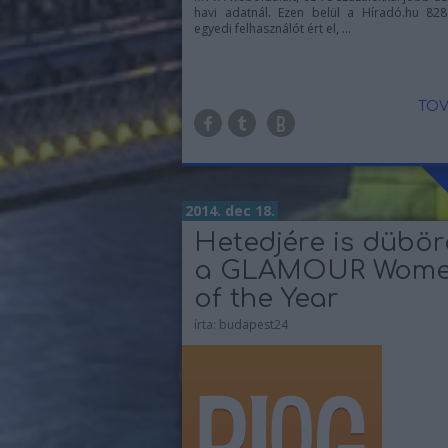
havi adatnál. Ezen belül a Híradó.hu 82
egyedi felhasználót ért el, ...
TOV
2014. dec 18.
Hetedjére is dübö
a GLAMOUR Wom
of the Year
írta:
budapest24