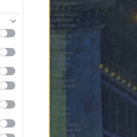
tic
A halál Édes illata
A High School
al
A Hindenburg léghajó
A
készítő
a játékkészítő
A játékkészítő
m
A Kocka
A kocka
A konyhafőnök
A
hafőnök
A konyha Ördöge
A konyha
ge
A lámpagyújtogatók
A
agyújtogatók
A láthatatlan hős
A
elen bohóc
A pokol kapui
A Szent
A templomos lovagok
A titkok
tára
A torony hősei
A vastagbőrű
za
A vörös oroszlán
A Zarándok
Lake
B.my.Lake Fesztivál
Babos
a
baby
Bacardí Legacy Cocktail
tition
Bacardí Legacy Global
it
Balance
Balaton
Balatongyörök
oni Hacacáré
Balatoni Nyár
Balaton
d
Balázsy Panna
Balkán Fanatik
mix Stúdió
Baló György
Bangó
t
Baptista Szeretetszolgálat
CKOS BUBORÉKTORTA
Barátok
Barba Negra Music Club
Bárdosi
or
Bartendaz Hungary
Bazi nagy
a lagzik
Beau Jeu
Bebe
Bécs
Belau
llok
Bëlga Disco
Belmondo
Benedek
Ben Kingsley
Ben Stiller
Bereczki