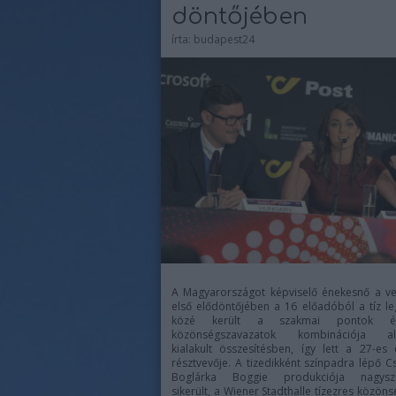
döntőjében
írta:
budapest24
A Magyarországot képviselő énekesnő a v
első elődöntőjében a 16 előadóból a tíz l
közé került a szakmai pontok 
közönségszavazatok kombinációja al
kialakult összesítésben, így lett a 27-es
résztvevője. A tizedikként színpadra lépő 
Boglárka Boggie produkciója nagysz
sikerült, a Wiener Stadthalle tízezres közöns