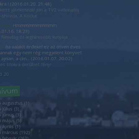
kra !
(
2016.01.20. 21:48
)
tkezz játékosnak! Jön a TV2 vadonatúj
showja, A Kocka!
cske:
Hmmmmmmmmmm
.01.16. 18:23
)
 filmvilág öt leghíresebb kutyája
7:
ha valakit érdekel ez az ötven éves
, annak egy nem rég megjelent könyvet
ajnlan, a cím...
(
2016.01.07. 20:02
)
es titokra derülhet fény!
ó 20
hívum
6 augusztus
(
1
)
 július
(
3
)
 június
(
3
)
6 május
(
5
)
 április
(
1
)
 március
(
192
)
 február
(
262
)