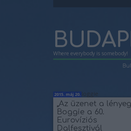
BUDAP
Where everybody is somebody!
Bu
Címkék
»
Boggie
2015. máj 20.
„Az üzenet a lényeg
Boggie a 60.
Eurovíziós
Dalfesztivál