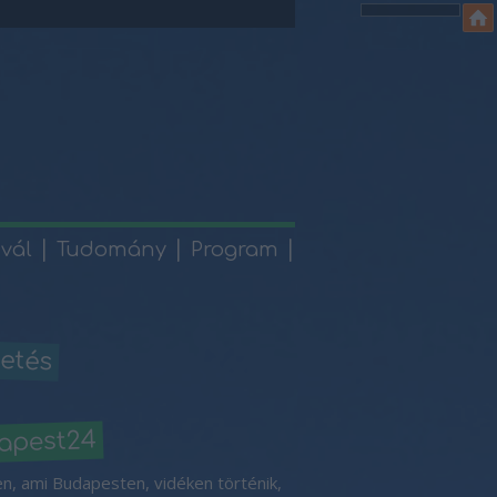
ivál
Tudomány
Program
etés
apest24
n, ami Budapesten, vidéken történik,