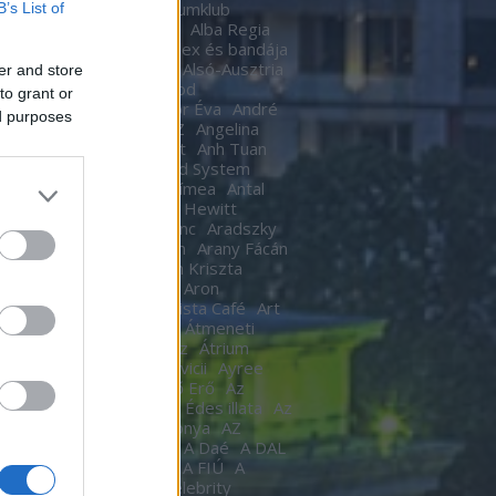
Ákos
Akvárium
Akvariumklub
B’s List of
ium Klub
Alan Cumming
Alba Regia
Alba Regia Feszten
Alex és bandája
di Róbert
Almási Csaba
Alsó-Ausztria
er and store
inda
Áman Attila
Amigod
to grant or
eimben
Anastacia
Andor Éva
André
ed purposes
tre
Andy Barlow
ANEZ
Angelina
Angel Haze
Anger Zsolt
Anh Tuan
l Cannibals
Anima Sound System
Kendrick
Annie
Antal Tímea
Antal
Anthony van Laast
Aon Hewitt
pó szerelem
Aradi Ferenc
Aradszky
ó
Aranyélet
Aranyszem
Arany Fácán
Archer
Argo2
Argyelán Kriszta
Armel Operafesztivál
Aron
arsson
Árpa Attila
ARTista Café
Art
k
aste. Sound. Danube.
Átmeneti
edés
Átrium Film-Színház
Átrium
képző
Audi
Ausztria
avicii
Ayree
ia
Az angyal
Az ébredő Erő
Az
kám a nappalod
Az élet Édes illata
Az
űnöm –
Az Év Háziasszonya
AZ
KÍSÉRŐ
Az utaskísérő
A Daé
A DAL
A férjem védelmében
A FIÚ
A
s
A fogoly
A Gozsdu Celebrity