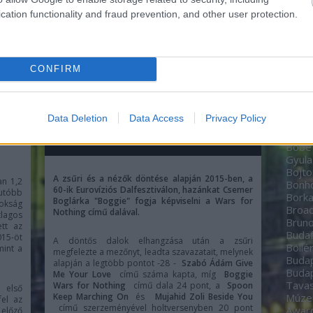
Zoltá
cation functionality and fraud prevention, and other user protection.
Bere
Péte
Bíbo
Studi
CONFIRM
home
BioT
Black
date
Data Deletion
Data Access
Privacy Policy
média
Boch
semer
Bodn
vével
Böbe
Gyula
Bojto
A zsűri és a nézők döntése alapján 2015-ben, a
an 1,2
Bon
60-ik Eurovíziós Dalfesztiválon, hazánkat Csemer
gutóbb
Borka
Boglárka "Boggie" fogja képviselni a Wars for
okság
Broa
Nothing című dalával.
lagos
Brun
ett az
Budaf
15-öt
A döntős dalok elhangzása után a zsűri
Böllé
mint a
megfelezte a mezőnyt, leadta szavazatait, melynek
Budap
alapján a legtöbb pontot -28 -
Szabó Ádám Give
Budap
Me Your Love
című száma kapta, míg
Boggie
Tavas
Wars for Nothing
című dala 24 pont, a
Spoon
 első
Keep Marching On
és
Mujahid Zoli Beside You
Múz
fel az
című szerzeményével holtversenyben 20 pont
Awar
 előző