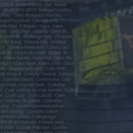
sztivál
Buda Márton
bul
bulvár
r
BUSEXPO 2015
butiquehotel.hu
eWay
CAFe Budapest Kortárs
zeti Fesztivál
Calvin Harris
ron Diaz
Campari
Capa
Capa
ont
Carly Shay
castello
centrál
ál kávéház
Challenge Day
Christian
Cillit Bang
Cinema City
Cinthya
tor
Cinthya Pankrator
Cirkusz az
kában
Cirque du Soleil
Cirque du
t
Claire Danes
Class FM
Class Fm
 Night
Class Nyár
Class Utas
Class
tin
Cleantertainment
Colin Firth
dy Central
Comefy Central
Compact
Conchita Wurst
Construma
Cool
son Peak
Crystal Nails
Csákányi
r
Csak színház és más semmi
Csányi
or
Cseh Laci
Cseh László
Cseh
s
Csemer Boglárka
Csemete
tvány
Cseppkő Gyermekotthon
almi György
Cserpes Laura
againkban a hiba
Csillaghegyi
dfürdő és Uszoda
Csiszár Jenő
t Adél
Csodák Palotája
Csorba
Csöre Gábor
Csuja Imre
Curtis