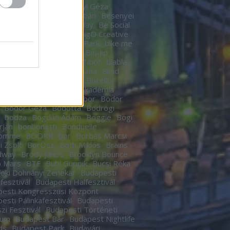
n
Berek Kati
Bereményi Géza
znay Tamás
Berki Krisztián
Besenyei
r
betegség
Betty Barclay
Be Social
rhegy
Bicskey Lukács
BigO Creative
o
Big Time Rush
Bikás Park
bike me
Billy Elliot
Bill Murrey
Bin-Jip
echUSA
Birdie
Bitskey Tibor
blabla
 Nail Cabaret
Blahalouisiana
Blind
BLR
Boban Markovics
Bocelli
kor Gábor
Bocus D’Or Akadémia
ár Zsigmond
Bödőcs Tibor
Bodor
Bodor Géza
Bódottá
Bodrogi
bodza
Bogdán Ádám
Boggie
Bogi
rján
bonbonetti
Bonduelle
homme
BOOKR
bor
Borbás Marcsi
i Zsolt
BorŐsz
Both Miklós
Brains
dway
Bródy János
Brooklyn Bounce
o Mars
BTF
Bubi Guppik
Bucsi Réka
oki Dohnányi Zenekar
Budapesti
rfesztivál
Budapesti Halfesztivál
esti Kongresszusi Központ
esti Pálinkafesztivál
Budapesti
zi Fesztivál
Budapesti Történeti
eum
Budapest Bár
Budapest Nightlife
ds
Budapest Park
Budavári