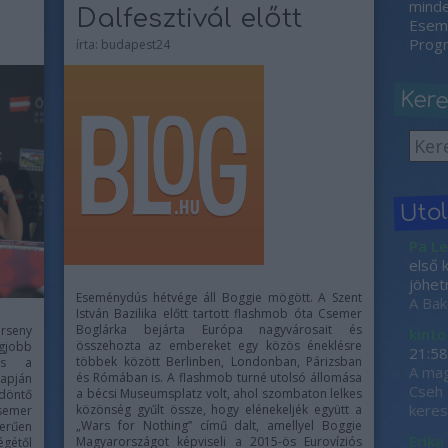
minden
Dalfesztivál előtt
Esemé
Progr
írta:
budapest24
Ker
Uto
Pa Le
első 
jöhet
Eseménydús hétvége áll Boggie mögött. A Szent
A Bak
István Bazilika előtt tartott flashmob óta Csemer
Boglárka bejárta Európa nagyvárosait és
erseny
kinto
összehozta az embereket egy közös éneklésre
egjobb
21:58
többek között Berlinben, Londonban, Párizsban
és a
A mag
és Rómában is. A flashmob turné utolsó állomása
apján
Cseh 
a bécsi Museumsplatz volt, ahol szombaton lelkes
 döntő
keres
közönség gyűlt össze, hogy elénekeljék együtt a
Csemer
„Wars for Nothing” című dalt, amellyel Boggie
erűen
Erika
Magyarországot képviseli a 2015-ös Eurovíziós
égétől