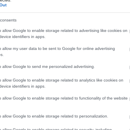
 igazi
Panop
fellépnek, sőt egy közös meglepetéssel is
Out
Music
készülnek a közönségnek. A Wars for Nothing
Játék
rendhagyó formában kerül színpadra a
rendezvényen, Boggie a Bécsi Állami Operaház
A Ké
erint
consents
gyermekkórusával énekli a dalt.
Kony
zletet
ördö
o allow Google to enable storage related to advertising like cookies on
Lámp
„Amikor megkaptam az osztrák szervezőktől a
evice identifiers in apps.
meghívást, egyszerre voltam nagyon boldog, és
mezt
büszke, percekig el se akartam hinni, ...
Grál
o allow my user data to be sent to Google for online advertising
könyv
ÁBB
s.
mimó
B.my.
Tíme
to allow Google to send me personalized advertising.
TOVÁBB
Compe
Bakel
o allow Google to enable storage related to analytics like cookies on
Balat
Soun
evice identifiers in apps.
 A
Balog
2015. már 02.
Margi
o allow Google to enable storage related to functionality of the website
BARA
A DAL 2015
Közt
GYŐZTESE "BOGGIE"
Sánd
o allow Google to enable storage related to personalization.
franci
írta:
budapest24
Beleá
Tibor
o allow Google to enable storage related to security, including