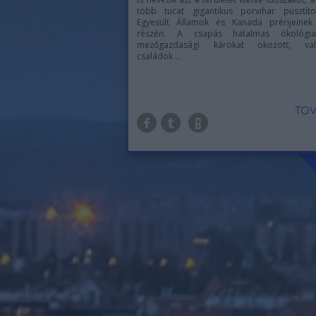
több tucat gigantikus porvihar pusztíto
Egyesült Államok és Kanada prérijeinek
részén. A csapás hatalmas ökológi
mezőgazdasági károkat okozott, val
családok ...
TOV