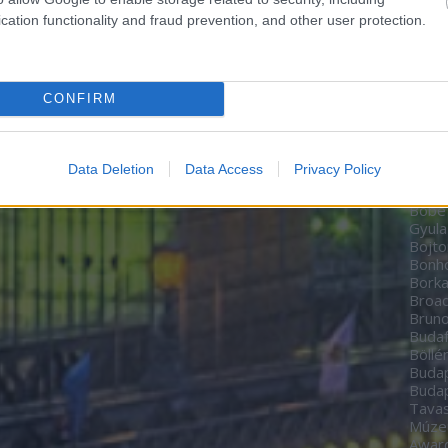
Zoltá
cation functionality and fraud prevention, and other user protection.
Bere
Péte
Bíbo
Studi
CONFIRM
home
BioT
Black
date
Data Deletion
Data Access
Privacy Policy
Boch
Bodn
Böbe
Gyula
Bojto
Bon
Borka
Broa
Brun
Budaf
Böllé
Budap
Budap
Tavas
Múz
Awar