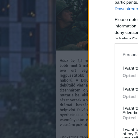
participants
Downstream 
Please note
information 
deny consent
in below Go
Persona
Húsz év, 2,5 millió harcoló amerikai kat
több mint 5 millió áldozat mindkét oldalo
I want t
éve ért véget a világtörténelem 
legpusztítóbb katonai konfliktusa, a vi
Opted 
háború. A DoQ-n szeptember 3-án késő 
debütáló Vietnám, elveszett filmek című s
I want t
tizenhárom olyan ember megható törté
mutatja be, akik különböző formában ugy
Opted 
részt vettek a véres délkelet-ázsiai
háborúb
drámai beszámolók és a katonák ere
I want 
helyszíni felvételei alapján a nézők betek
Advertis
nyerhetnek a frontvonal mögött zajló me
Opted 
eseményekbe és testközelből ismerhetik 
vietnámi poklot.
I want t
of my P
Egy katonai tanácsadó, egy háborús özvegy 
was col