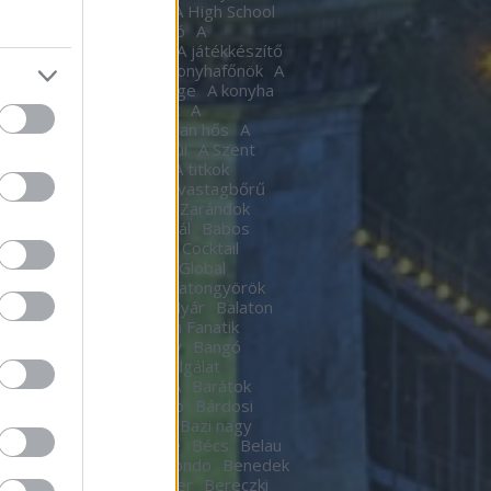
tic
A halál Édes illata
A High School
al
A Hindenburg léghajó
A
készítő
a játékkészítő
A játékkészítő
m
A Kocka
A kocka
A konyhafőnök
A
hafőnök
A konyha Ördöge
A konyha
ge
A Lámpagyújtogatók
A
gyújtogatók
A láthatatlan hős
A
elen bohóc
A pokol kapui
A Szent
A templomos lovagok
A titkok
tára
A torony hősei
A vastagbőrű
za
A vörös oroszlán
A Zarándok
Lake
B.my.Lake Fesztivál
Babos
a
baby
Bacardí Legacy Cocktail
tition
Bacardí Legacy Global
it
Balance
Balaton
Balatongyörök
oni Hacacáré
Balatoni Nyár
Balaton
d
Balázsy Panna
Balkán Fanatik
mix Stúdió
Baló György
Bangó
t
Baptista Szeretetszolgálat
CKOS BUBORÉKTORTA
Barátok
Barba Negra Music Club
Bárdosi
or
Bartendaz Hungary
Bazi nagy
a lagzik
Beau Jeu
Bebe
Bécs
Belau
llok
Bëlga Disco
Belmondo
Benedek
Ben Kingsley
Ben Stiller
Bereczki