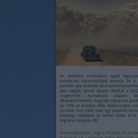
Az amerikai történelem egyik legször
természeti katasztrófáját mutatja be
A 
porvihar igaz története
című dokumentumfilm
újév napján, január elsején debütál a Do
megtörtént eseményen alapuló ké
alkotásból kiderül, hogy bár sokan azt gond
az 1930-as években dúló, bibliai csapás m
porvihar nem több, mint egy pusztító term
jelenség, valójában az ember tehet arról
végzetes erejűvé vált.
“Pormedencének”, vagy a “Piszkos 30-as év
is nevezik azt a területet illetve időszakot, 