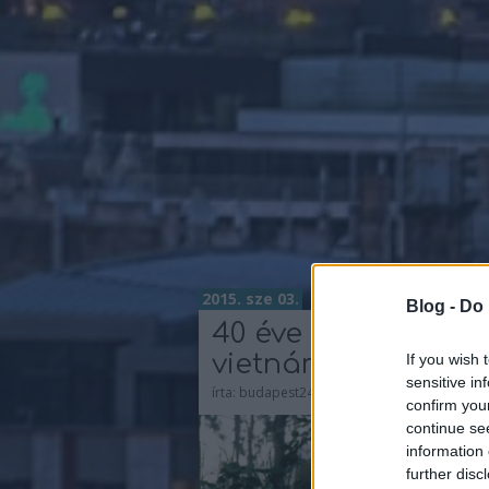
2015. sze 03.
Blog -
Do 
40 éve ért véget a
vietnámi háború
If you wish 
sensitive in
írta:
budapest24
confirm you
continue se
information 
further disc