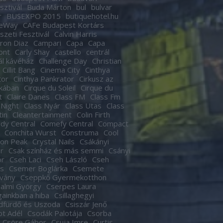
sztivál
Buda Márton
bul
bulvar
r
BUSEXPO 2015
butiquehotel.hu
eWay
CAFe Budapest Kortárs
zeti Fesztivál
Calvin Harris
ron Diaz
Campari
Capa
Capa
ont
Carly Shay
castello
centrál
ál kávéház
Challenge Day
Christian
Cillit Bang
Cinema City
Cinthya
tor
Cinthya Pankrator
Cirkusz az
kában
Cirque du Soleil
Cirque du
t
Claire Danes
Class FM
Class Fm
 Night
Class Nyár
Class Utas
Class
tin
Cleantertainment
Colin Firth
dy Central
Comefy Central
Compact
Conchita Wurst
Construma
Cool
son Peak
Crystal Nails
Csákányi
r
Csak színház és más semmi
Csányi
or
Cseh Laci
Cseh László
Cseh
s
Csemer Boglárka
Csemete
tvány
Cseppkő Gyermekotthon
almi György
Cserpes Laura
againkban a hiba
Csillaghegyi
dfürdő és Uszoda
Csiszár Jenő
t Adél
Csodák Palotája
Csorba
Csöre Gábor
Csuja Imre
Curtis