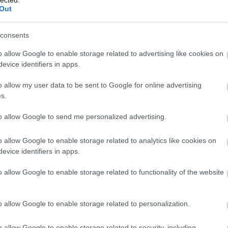
Panop
örökre
Out
Music
Játék
A Ké
consents
Kony
ördö
o allow Google to enable storage related to advertising like cookies on
ÁBB
lámpa
evice identifiers in apps.
mezt
Grál
o allow my user data to be sent to Google for online advertising
könyv
s.
mimó
B.my.
Tíme
to allow Google to send me personalized advertising.
Compe
Bakel
o allow Google to enable storage related to analytics like cookies on
Balat
Soun
evice identifiers in apps.
Balog
Margi
o allow Google to enable storage related to functionality of the website
BARA
Közt
Sánd
o allow Google to enable storage related to personalization.
franci
Beleá
Tibor
o allow Google to enable storage related to security, including