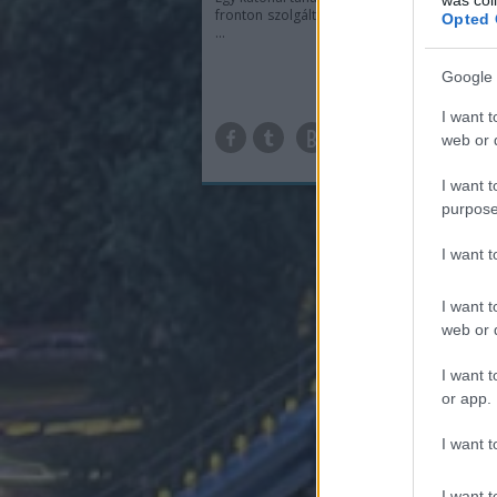
fronton szolgált nővér – sorsok, amelyeket 
Opted 
...
Google 
I want t
TOV
web or d
I want t
purpose
I want 
I want t
web or d
I want t
or app.
I want t
I want t