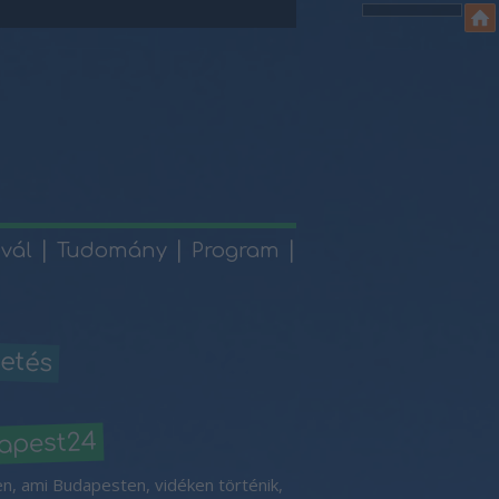
ivál
Tudomány
Program
etés
apest24
n, ami Budapesten, vidéken történik,