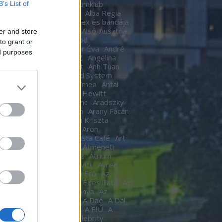
Ákos
Akvárium
Akvariumklub
B’s List of
ium Klub
Alan Cumming
Alba Regia
Alba Regia Feszten
Alex és bandája
di Róbert
Almási Csaba
Alsó-Ausztria
er and store
inda
Áman Attila
Amigod
to grant or
eimben
Anastacia
Andor Éva
André
ed purposes
tre
Andy Barlow
ANEZ
Angelina
Angel Haze
Anger Zsolt
Anh Tuan
l Cannibals
Anima Sound System
Kendrick
Annie
Antal Tímea
Antal
Anthony van Laast
Aon Hewitt
pó szerelem
Aradi Ferenc
Aradszky
ó
Aranyélet
Aranyszem
Arany Fácán
Archer
Argo2
Argyelán Kriszta
Armel Operafesztivál
Aron
arsson
Árpa Attila
ARTista Café
Art
k
aste. Sound. Danube.
Átmeneti
edés
Átrium Film-Színház
Átrium
képző
Audi
Ausztria
avicii
Ayree
ia
Az angyal
Az ébredő Erő
Az
kám a nappalod
Az élet Édes illata
Az
űnöm –
Az Év Háziasszonya
Az
ísérő
AZ UTASKÍSÉRŐ
A Daé
A Dal
L
A férjem védelmében
A FIÚ
A
s
A fogoly
A Gozsdu Celebrity