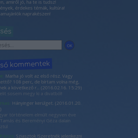
, amiről jó, ha te is tudsz!
nyek, érdekes témák, kultúra!
amajánlók naprakészen!
esés
lsó kommentek
e:
Marha jó volt az első rész. Vagy
kettő? 108 perc, de bírtam volna még,
nek a következő r...
(
2016.02.16. 15:29
)
elit sosem megy ki a divatból!
rnas:
Hányinger kerülget.
(
2016.01.20.
)
yar történelem elmúlt negyven éve
Tamás és Bereményi Géza dalain
ztül
 Párizs:
Sziasztok !Szeretnék jelenkezni