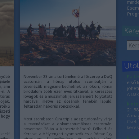
minden
Esemé
Progr
Ker
Uto
Pa Le
nyűbb
November 28-án a történelemé a főszerep a DoQ
fekete
csatornán: a hónap utolsó szombatján a
első 
, ami
tévénézők megismerkedhetnek az ókori, római
jöhet
Q-n. A
birodalom több ezer éves titkaival, a keresztes
A Bak
tórás
lovagok és a muszlimok Jeruzsálemért folytatott
olják,
harcával, illetve az óceánok fenekén lapuló,
kinto
értékű
feltáratlan háborús roncsokkal.
21:58
észeti
A mag
, hogy
Most szombaton újra tripla adag tudomány várja
Cseh 
a tévénézőket a dokumentumfilmes csatornán:
keres
november 28-án a Keresztesháború: Félhold és
eknek”
Kereszt, a Mélytengeri nyomozók és a Róma: Egy
Erika
amikor
birodalom felemelkedése és bukása című