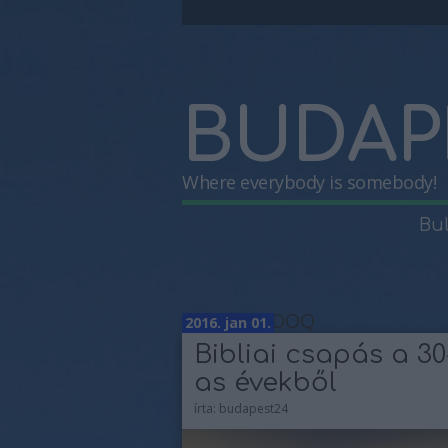
BUDAP
Where everybody is somebody!
Bu
Címkék
»
DOQ
2016. jan 01.
Bibliai csapás a 30
as évekből
írta:
budapest24