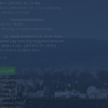
kra !
(
2016.01.20. 21:48
)
tkezz játékosnak! Jön a TV2 vadonatúj
showja, A Kocka!
cske:
Hmmmmmmmmmm
.01.16. 18:23
)
 filmvilág öt leghíresebb kutyája
7:
ha valakit érdekel ez az ötven éves
, annak egy nem rég megjelent könyvet
ajnlan, a cím...
(
2016.01.07. 20:02
)
es titokra derülhet fény!
ó 20
hívum
6 augusztus
(
1
)
 július
(
3
)
 június
(
3
)
6 május
(
5
)
 április
(
1
)
 március
(
192
)
 február
(
262
)