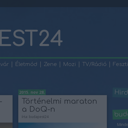
EST24
lvár
Életmód
Zene
Mozi
TV/Rádió
Feszt
Hird
2015. nov 28.
-
Történelmi maraton
a DoQ-n
bud
írta:
budapest24
Minde