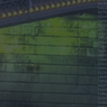
Borfe
bulvá
ByTh
Művés
Came
Közp
centr
Grey
Dicta
éjsza
Szige
Class
Valen
Come
Disco
Crim
Eszte
Sánd
Tamá
Alapí
Cserh
Csill
Stran
Csobo
Anita