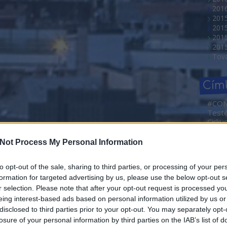
2016
201
201
2015
201
Tov
Cím
#CO
Test
Cirku
NEMZ
2. Ma
Not Process My Personal Information
Művé
Sajtóf
rövid
to opt-out of the sale, sharing to third parties, or processing of your per
Borá
formation for targeted advertising by us, please use the below opt-out s
Abahá
r selection. Please note that after your opt-out request is processed y
Dóra
eing interest-based ads based on personal information utilized by us or
Ada
disclosed to third parties prior to your opt-out. You may separately opt-
Adve
losure of your personal information by third parties on the IAB’s list of
Agym