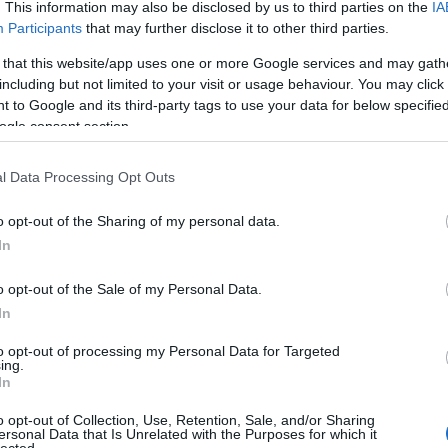
Pure
. This information may also be disclosed by us to third parties on the
IA
Akvár
Participants
that may further disclose it to other third parties.
Feszt
Alföl
 that this website/app uses one or more Google services and may gath
Amad
including but not limited to your visit or usage behaviour. You may click 
Anah
 to Google and its third-party tags to use your data for below specifi
Le No
ogle consent section.
Jolie
Anima
Anna 
l Data Processing Opt Outs
Timi
ona és
Apro
n – 40
o opt-out of the Sharing of my personal data.
Lászl
egyik
ARC
etnámi
In
Árkád
éjjel
orozat
Pálm
o opt-out of the Sale of my Personal Data.
netét
Attac
an, de
üres
In
an. A
Néző
deti,
Claud
to opt-out of processing my Personal Data for Targeted
intést
ing.
éjsza
grázó
In
én b
meg a
utask
o opt-out of Collection, Use, Retention, Sale, and/or Sharing
A DA
ersonal Data that Is Unrelated with the Purposes for which it
Focu
és egy
lected.