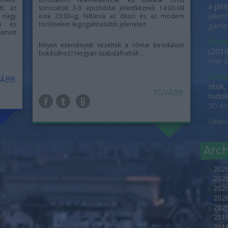
a játé
tt az
sorozatok 3-3 epizóddal jelentkeznek 14:00-től
Jelen
 nagy
este 23:00-ig, feltárva az ókori és az modern
ai és
történelem legizgalmasabb jeleneteit.
game-
amint
Filme
Milyen események vezettek a római birodalom
(
2016
bukásához? Hogyan szabdalhatták ...
Íme a
samu
ÁBB
titok
TOVÁBB
tudok 
50 év
Utols
Arc
202
2026
2026
202
2025
2016
2016