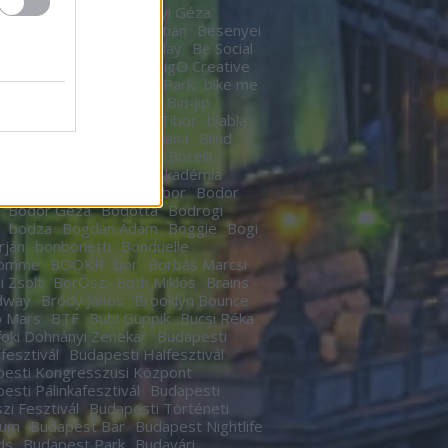
n
Berek Kati
Bereményi Géza
znay Tamás
Berki Krisztián
Besenyei
r
betegség
Betty Barclay
Be Social
rhegy
Bicskey Lukács
BigO Creative
o
Big Time Rush
Bikás Park
bike me
Billy Elliot
Bill Murrey
Bin-Jip
echUSA
Birdie
Bitskey Tibor
blabla
 Nail Cabaret
Blahalouisiana
Blind
BLR
Boban Markovics
Bocelli
kor Gábor
Bocus D’Or Akadémia
ár Zsigmond
Bödőcs Tibor
Bodor
Bodor Géza
Bódottá
Bodrogi
bodza
Bogdán Ádám
Boggie
Bogi
rján
bonbonetti
Bonduelle
homme
BOOKR
bor
Borbás Marcsi
i Zsolt
BorŐsz
Both Miklós
Brains
dway
Bródy János
Brooklyn Bounce
o Mars
BTF
Bubi Guppik
Bucsi Réka
oki Dohnányi Zenekar
Budapesti
rfesztivál
Budapesti Halfesztivál
esti Kongresszusi Központ
esti Pálinkafesztivál
Budapesti
zi Fesztivál
Budapesti Történeti
eum
Budapest Bár
Budapest Nightlife
ds
Budapest Park
Budavári