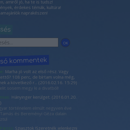
, amiről jó, ha te is tudsz!
nyek, érdekes témák, kultúra!
amajánlók naprakészen!
esés
lsó kommentek
e:
Marha jó volt az első rész. Vagy
kettő? 108 perc, de bírtam volna még,
nek a következő r...
(
2016.02.16. 15:29
)
elit sosem megy ki a divatból!
rnas:
Hányinger kerülget.
(
2016.01.20.
)
yar történelem elmúlt negyven éve
Tamás és Bereményi Géza dalain
ztül
 Párizs:
Sziasztok !Szeretnék jelenkezni