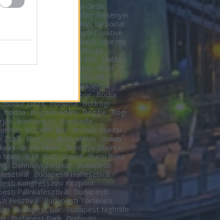
n
Berek Kati
Bereményi Géza
znay Tamás
Berki Krisztián
Besenyei
r
betegség
Betty Barclay
Be Social
rhegy
Bicskey Lukács
BigO Creative
o
Big Time Rush
Bikás Park
bike me
Billy Elliot
Bill Murrey
Bin-Jip
echUSA
Birdie
Bitskey Tibor
blabla
 Nail Cabaret
Blahalouisiana
Blind
BLR
Boban Markovics
Bocelli
kor Gábor
Bocus D’Or Akadémia
ár Zsigmond
Bödőcs Tibor
Bodor
Bodor Géza
Bódottá
Bodrogi
bodza
Bogdán Ádám
Boggie
Bogi
rján
bonbonetti
Bonduelle
homme
BOOKR
bor
Borbás Marcsi
i Zsolt
BorŐsz
Both Miklós
Brains
dway
Bródy János
Brooklyn Bounce
o Mars
BTF
Bubi Guppik
Bucsi Réka
oki Dohnányi Zenekar
Budapesti
rfesztivál
Budapesti Halfesztivál
esti Kongresszusi Központ
esti Pálinkafesztivál
Budapesti
zi Fesztivál
Budapesti Történeti
eum
Budapest Bár
Budapest Nightlife
ds
Budapest Park
Budavári