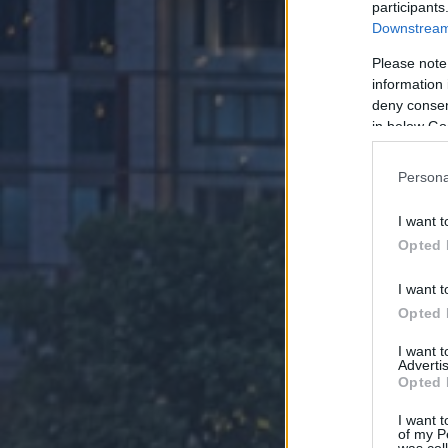
participants
Downstream 
Please note
information 
deny consent
in below Go
Persona
I want t
Opted 
I want t
Opted 
I want 
Advertis
Opted 
I want t
of my P
was col