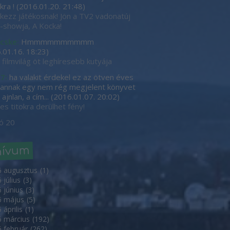
kra !
(
2016.01.20. 21:48
)
tkezz játékosnak! Jön a TV2 vadonatúj
showja, A Kocka!
cske:
Hmmmmmmmmmm
.01.16. 18:23
)
 filmvilág öt leghíresebb kutyája
7:
ha valakit érdekel ez az ötven éves
, annak egy nem rég megjelent könyvet
ajnlan, a cím...
(
2016.01.07. 20:02
)
es titokra derülhet fény!
ó 20
hívum
6 augusztus
(
1
)
 július
(
3
)
 június
(
3
)
6 május
(
5
)
 április
(
1
)
 március
(
192
)
 február
(
262
)