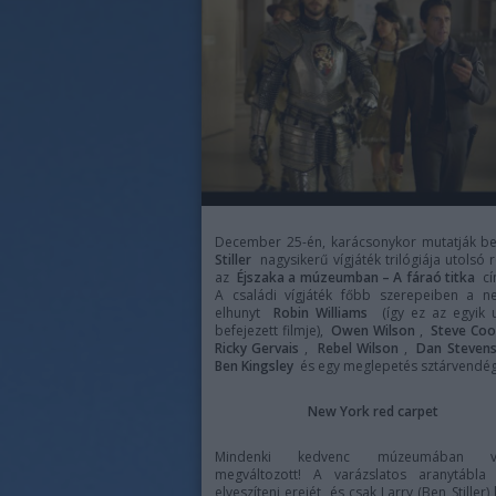
December 25-én, karácsonykor mutatják 
Stiller
nagysikerű vígjáték trilógiája utolsó r
az
Éjszaka a múzeumban – A fáraó titka
cí
A családi vígjáték főbb szerepeiben a n
elhunyt
Robin Williams
(így ez az egyik 
befejezett filmje),
Owen Wilson
,
Steve Co
Ricky Gervais
,
Rebel Wilson
,
Dan Steven
Ben Kingsley
és egy meglepetés sztárvendég
New York red carpet
Mindenki kedvenc múzeumában va
megváltozott! A varázslatos aranytábla 
elveszíteni erejét, és csak Larry (Ben Stiller)