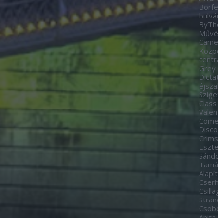
Borfe
bulvá
ByTh
Művés
Came
Közp
centr
Grey
Dicta
éjsza
Szige
Class
Valen
Come
Disco
Crim
Eszte
Sánd
Tamá
Alapí
Cserh
Csill
Stran
Csobo
Anita