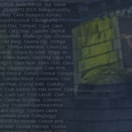
sztivál
Buda Márton
bul
bulvar
r
BUSEXPO 2015
butiquehotel.hu
eWay
CAFe Budapest Kortárs
zeti Fesztivál
Calvin Harris
ron Diaz
Campari
Capa
Capa
ont
Carly Shay
castello
centrál
ál kávéház
Challenge Day
Christian
Cillit Bang
Cinema City
Cinthya
tor
Cinthya Pankrator
Cirkusz az
kában
Cirque du Soleil
Cirque du
t
Claire Danes
Class FM
Class Fm
 Night
Class Nyár
Class Utas
Class
tin
Cleantertainment
Colin Firth
dy Central
Comefy Central
Compact
Conchita Wurst
Construma
Cool
son Peak
Crystal Nails
Csákányi
r
Csak színház és más semmi
Csányi
or
Cseh Laci
Cseh László
Cseh
s
Csemer Boglárka
Csemete
tvány
Cseppkő Gyermekotthon
almi György
Cserpes Laura
againkban a hiba
Csillaghegyi
dfürdő és Uszoda
Csiszár Jenő
t Adél
Csodák Palotája
Csorba
Csöre Gábor
Csuja Imre
Curtis