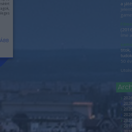
a játé
éséért
vagok,
Jelen
leges
game-
Filme
(
2016
Íme a
ÁBB
samu
titok
tudok 
50 év
Utols
Arc
202
2026
2026
202
2025
2016
2016