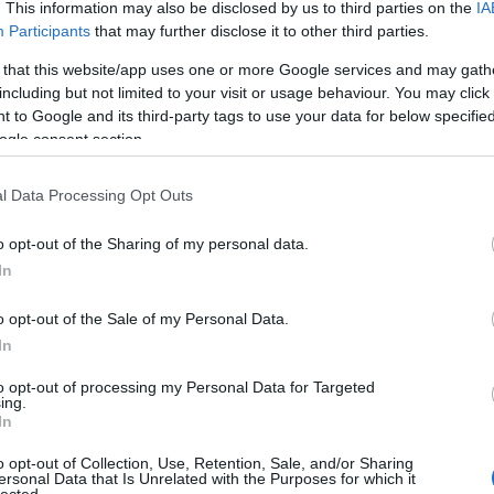
Pure
. This information may also be disclosed by us to third parties on the
IA
Akvár
Participants
that may further disclose it to other third parties.
Feszt
Alföl
 that this website/app uses one or more Google services and may gath
Amad
including but not limited to your visit or usage behaviour. You may click 
Anah
 to Google and its third-party tags to use your data for below specifi
Le No
ogle consent section.
Jolie
Anima
Anna 
l Data Processing Opt Outs
Timi
Apro
o opt-out of the Sharing of my personal data.
Lászl
ARC
In
Árkád
Pálm
o opt-out of the Sale of my Personal Data.
Attac
üres
In
Néző
Claud
to opt-out of processing my Personal Data for Targeted
ing.
éjsza
In
én b
UTAS
o opt-out of Collection, Use, Retention, Sale, and/or Sharing
A DA
ersonal Data that Is Unrelated with the Purposes for which it
Focu
lected.