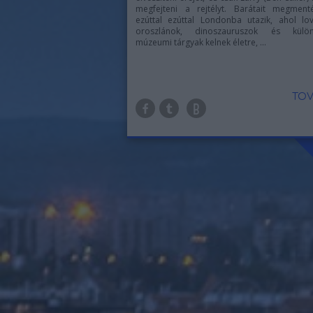
megfejteni a rejtélyt. Barátait megment
ezúttal ezúttal Londonba utazik, ahol lo
oroszlánok, dinoszauruszok és külön
múzeumi tárgyak kelnek életre, ...
TOV