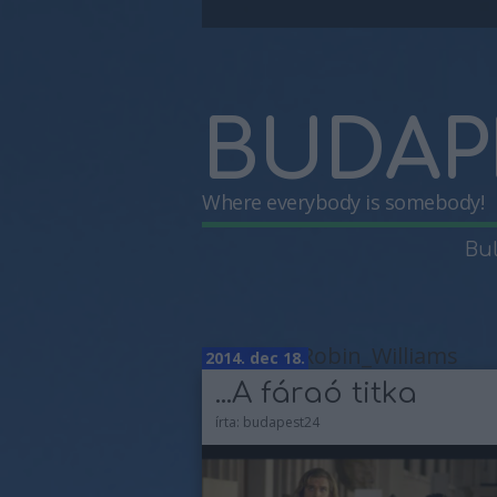
BUDAP
Where everybody is somebody!
Bu
Címkék
»
Robin_Williams
2014. dec 18.
...A fáraó titka
írta:
budapest24