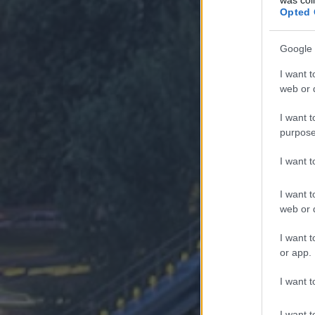
Opted 
Google 
I want t
web or d
I want t
purpose
I want 
I want t
web or d
I want t
or app.
I want t
I want t