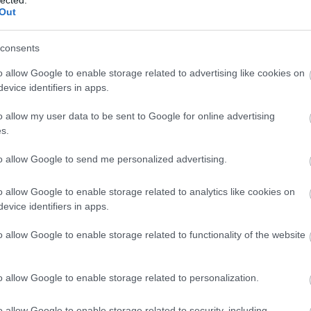
Panop
Out
Music
játék
A Ké
consents
Kony
ördö
o allow Google to enable storage related to advertising like cookies on
Lámp
evice identifiers in apps.
mezt
Grál
o allow my user data to be sent to Google for online advertising
könyv
s.
mimó
B.my.
Tíme
to allow Google to send me personalized advertising.
Compe
Bakel
o allow Google to enable storage related to analytics like cookies on
Balat
Soun
evice identifiers in apps.
Balog
Margi
o allow Google to enable storage related to functionality of the website
BARA
Közt
Sánd
o allow Google to enable storage related to personalization.
franci
Beleá
Tibor
o allow Google to enable storage related to security, including