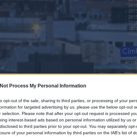
2016
201
201
2015
201
Tov
Cím
#CO
Test
Cirku
NEMZ
2. Ma
Not Process My Personal Information
Művé
Sajtóf
rövid
to opt-out of the sale, sharing to third parties, or processing of your per
Borá
formation for targeted advertising by us, please use the below opt-out s
Abahá
r selection. Please note that after your opt-out request is processed y
Dóra
eing interest-based ads based on personal information utilized by us or
Ada
disclosed to third parties prior to your opt-out. You may separately opt-
adve
losure of your personal information by third parties on the IAB’s list of
Agym