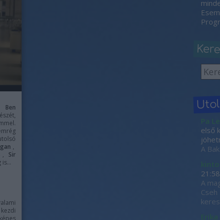
minden
Esemé
Progr
Ker
Uto
be
Ben
észét,
Pa Le
mmel.
első 
emrég
utolsó
jöhet
ogan
,
A Bak
s
,
Sir
 is…
kinto
21:58
A mag
Cseh 
keres
lami
kezdi
Erika
 képes