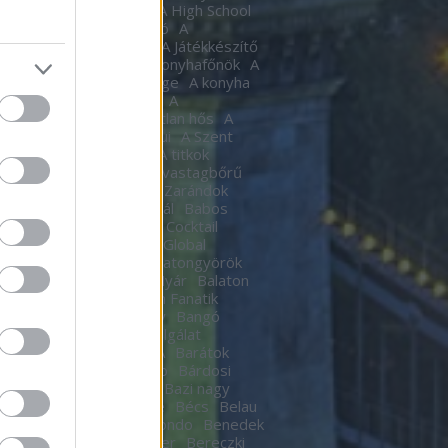
tic
A halál Édes illata
A High School
al
A Hindenburg léghajó
A
készítő
a játékkészítő
A Játékkészítő
m
A Kocka
A kocka
A konyhafőnök
A
hafőnök
A konyha Ördöge
A konyha
ge
A lámpagyújtogatók
A
agyújtogatók
A láthatatlan hős
A
elen bohóc
A pokol kapui
A Szent
A templomos lovagok
A titkok
tára
A torony hősei
A vastagbőrű
za
A vörös oroszlán
A Zarándok
Lake
B.my.Lake Fesztivál
Babos
a
baby
Bacardí Legacy Cocktail
tition
Bacardí Legacy Global
it
Balance
Balaton
Balatongyörök
oni Hacacáré
Balatoni Nyár
Balaton
d
Balázsy Panna
Balkán Fanatik
mix Stúdió
Baló György
Bangó
t
Baptista Szeretetszolgálat
CKOS BUBORÉKTORTA
Barátok
Barba Negra Music Club
Bárdosi
or
Bartendaz Hungary
Bazi nagy
a lagzik
Beau Jeu
Bebe
Bécs
Belau
llok
Bëlga Disco
Belmondo
Benedek
Ben Kingsley
Ben Stiller
Bereczki