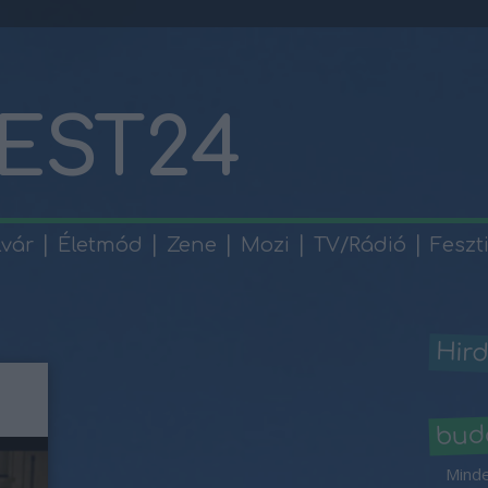
EST24
lvár
Életmód
Zene
Mozi
TV/Rádió
Feszt
Hird
bud
Minde