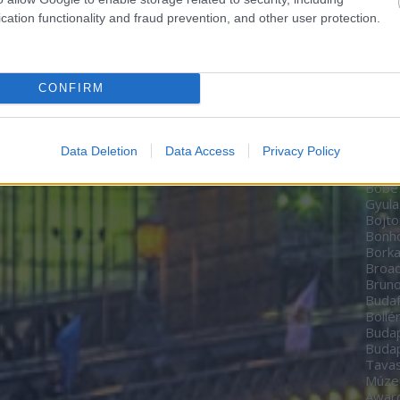
Zoltá
cation functionality and fraud prevention, and other user protection.
Bere
Péte
Bíbo
Studi
CONFIRM
home
BioT
Black
date
Data Deletion
Data Access
Privacy Policy
Boch
Bodn
Böbe
Gyula
Bojto
Bon
Borka
Broa
Brun
Budaf
Böllé
Budap
Budap
Tavas
Múz
Awar