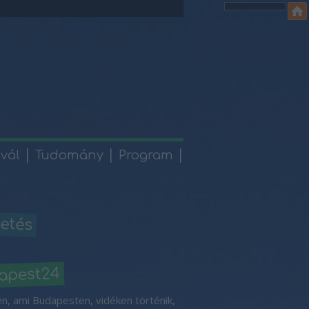
ivál
Tudomány
Program
etés
apest24
n, ami Budapesten, vidéken történik,