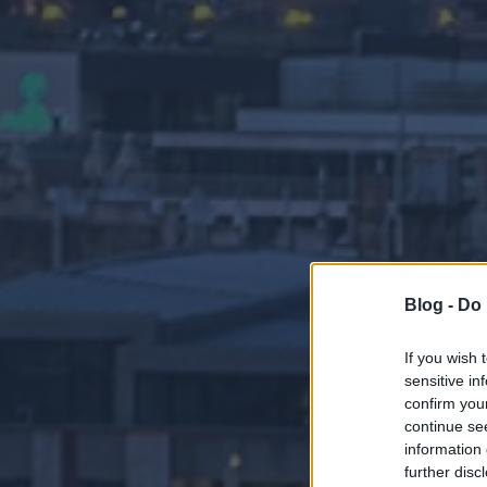
Blog -
Do 
If you wish 
sensitive in
confirm you
continue se
information 
further disc