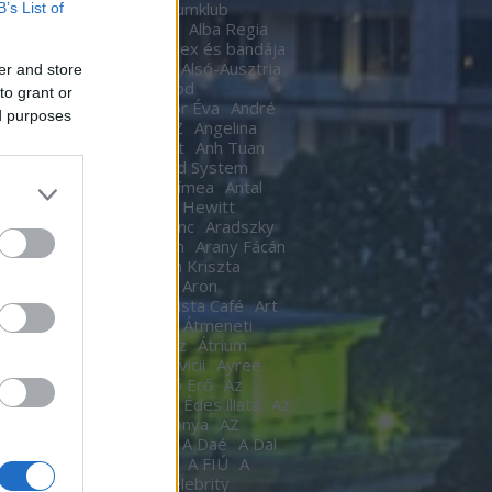
Ákos
Akvárium
Akvariumklub
B’s List of
ium Klub
Alan Cumming
Alba Regia
Alba Regia Feszten
Alex és bandája
di Róbert
Almási Csaba
Alsó-Ausztria
er and store
inda
Áman Attila
Amigod
to grant or
eimben
Anastacia
Andor Éva
André
ed purposes
tre
Andy Barlow
ANEZ
Angelina
Angel Haze
Anger Zsolt
Anh Tuan
l Cannibals
Anima Sound System
Kendrick
Annie
Antal Tímea
Antal
Anthony van Laast
Aon Hewitt
pó szerelem
Aradi Ferenc
Aradszky
ó
Aranyélet
Aranyszem
Arany Fácán
Archer
Argo2
Argyelán Kriszta
Armel Operafesztivál
Aron
arsson
Árpa Attila
ARTista Café
Art
k
aste. Sound. Danube.
Átmeneti
edés
Átrium Film-Színház
Átrium
képző
Audi
Ausztria
avicii
Ayree
ia
Az angyal
Az ébredő Erő
Az
kám a nappalod
Az élet Édes illata
Az
űnöm –
Az Év Háziasszonya
AZ
KÍSÉRŐ
Az utaskísérő
A Daé
A Dal
L
A férjem védelmében
A FIÚ
A
s
A fogoly
A Gozsdu Celebrity