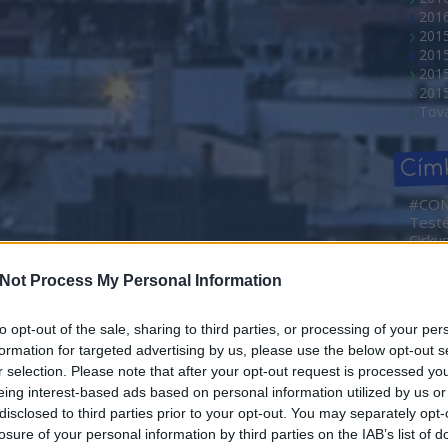
2016
201
201
2015
201
Tov
Cím
#CO
Test
Cirku
NEMZ
2. Ma
Not Process My Personal Information
Művé
Sajtóf
rövid
to opt-out of the sale, sharing to third parties, or processing of your per
Borá
formation for targeted advertising by us, please use the below opt-out s
Abahá
r selection. Please note that after your opt-out request is processed y
Dóra
eing interest-based ads based on personal information utilized by us or
Ada
disclosed to third parties prior to your opt-out. You may separately opt-
adve
losure of your personal information by third parties on the IAB’s list of
Agym