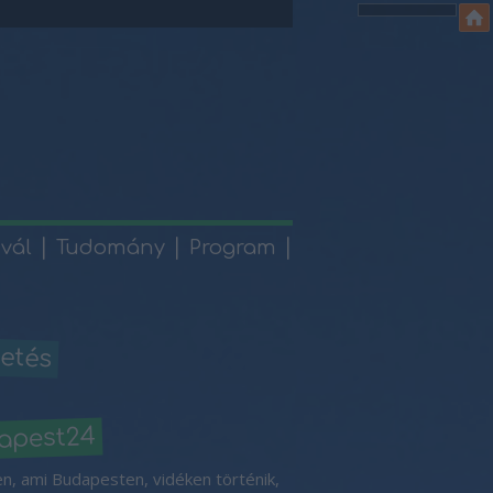
ivál
Tudomány
Program
etés
apest24
n, ami Budapesten, vidéken történik,