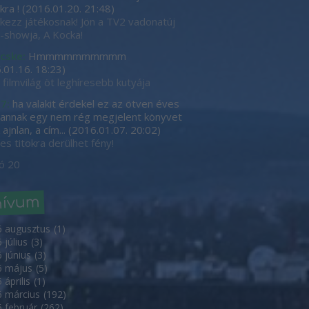
kra !
(
2016.01.20. 21:48
)
tkezz játékosnak! Jön a TV2 vadonatúj
showja, A Kocka!
cske:
Hmmmmmmmmmm
.01.16. 18:23
)
 filmvilág öt leghíresebb kutyája
7:
ha valakit érdekel ez az ötven éves
, annak egy nem rég megjelent könyvet
ajnlan, a cím...
(
2016.01.07. 20:02
)
es titokra derülhet fény!
ó 20
hívum
6 augusztus
(
1
)
 július
(
3
)
 június
(
3
)
6 május
(
5
)
 április
(
1
)
 március
(
192
)
 február
(
262
)