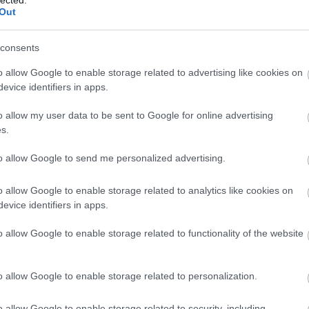
Panop
Out
Music
játék
A Ké
consents
Kony
ördö
o allow Google to enable storage related to advertising like cookies on
lámpa
evice identifiers in apps.
mezt
Grál
o allow my user data to be sent to Google for online advertising
könyv
s.
mimó
B.my.
Tíme
to allow Google to send me personalized advertising.
Compe
Bakel
o allow Google to enable storage related to analytics like cookies on
Balat
Soun
evice identifiers in apps.
Balog
Margi
o allow Google to enable storage related to functionality of the website
BARA
Közt
Sánd
o allow Google to enable storage related to personalization.
franci
Beleá
Tibor
o allow Google to enable storage related to security, including