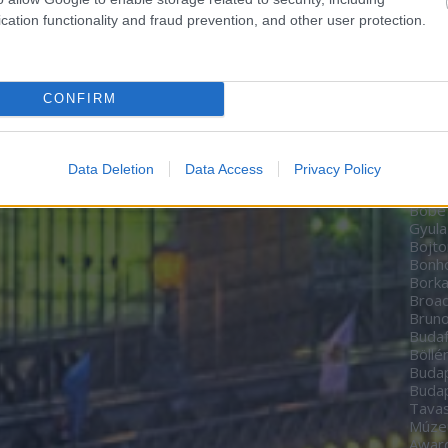
Zoltá
cation functionality and fraud prevention, and other user protection.
Bere
Péte
Bíbo
Studi
CONFIRM
home
BioT
Black
date
Data Deletion
Data Access
Privacy Policy
Boch
Bodn
Böbe
Gyula
Bojto
Bon
Borka
Broa
Brun
Budaf
Böllé
Budap
Budap
Tavas
Múz
Awar