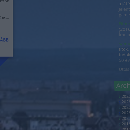
rtebb
a játé
Jelen
game-
as ...
Filme
(
2016
Íme a
ÁBB
samu
titok
tudok 
50 év
Utols
Arc
202
2026
2026
202
2025
2016
2016