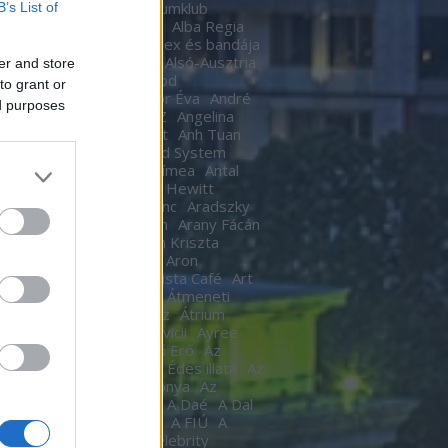
Ákos
Akvárium
Akvariumklub
B’s List of
ium Klub
Alan Cumming
Alba Regia
Alba Regia Feszten
Alex és bandája
di Róbert
Almási Csaba
Alsó-Ausztria
er and store
inda
Áman Attila
Amigod
to grant or
eimben
Anastacia
Andor Éva
André
ed purposes
tre
Andy Barlow
ANEZ
Angelina
Angel Haze
Anger Zsolt
Anh Tuan
l Cannibals
Anima Sound System
Kendrick
Annie
Antal Tímea
Antal
Anthony van Laast
Aon Hewitt
pó szerelem
Aradi Ferenc
Aradszky
ó
Aranyélet
Aranyszem
Arany Fácán
Archer
Argo2
Argyelán Kriszta
Armel Operafesztivál
Aron
arsson
Árpa Attila
ARTista Café
Art
k
aste. Sound. Danube.
Átmeneti
edés
Átrium Film-Színház
Átrium
képző
Audi
Ausztria
avicii
Ayree
ia
Az angyal
Az ébredő Erő
Az
kám a nappalod
Az élet Édes illata
Az
űnöm –
Az Év Háziasszonya
Az
ísérő
AZ UTASKÍSÉRŐ
A Daé
A Dal
L
A férjem védelmében
A FIÚ
A
s
A fogoly
A Gozsdu Celebrity