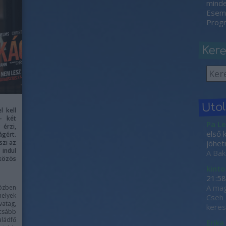
minden
Esemé
Progr
Ker
Uto
l kell
– két
Pa Le
érzi,
első 
ágért.
szi az
jöhet
 indul
A Bak
közös
kinto
21:58
A mag
özben
melyek
Cseh 
vatag,
keres
csább
aládfő
Erika