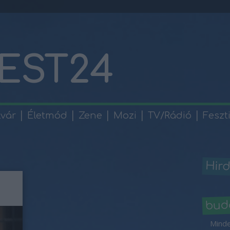
EST24
lvár
Életmód
Zene
Mozi
TV/Rádió
Feszt
Hird
bud
Minde