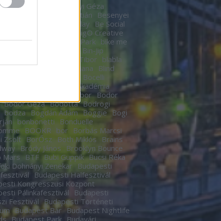
n
Berek Kati
Bereményi Géza
znay Tamás
Berki Krisztián
Besenyei
r
betegség
Betty Barclay
Be Social
rhegy
Bicskey Lukács
BigO Creative
o
Big Time Rush
Bikás Park
bike me
Billy Elliot
Bill Murrey
Bin-Jip
echUSA
Birdie
Bitskey Tibor
blabla
 Nail Cabaret
Blahalouisiana
Blind
BLR
Boban Markovics
Bocelli
kor Gábor
Bocus D’Or Akadémia
ár Zsigmond
Bödőcs Tibor
Bodor
Bodor Géza
Bódottá
Bodrogi
bodza
Bogdán Ádám
Boggie
Bogi
rján
bonbonetti
Bonduelle
homme
BOOKR
bor
Borbás Marcsi
i Zsolt
BorŐsz
Both Miklós
Brains
dway
Bródy János
Brooklyn Bounce
o Mars
BTF
Bubi Guppik
Bucsi Réka
oki Dohnányi Zenekar
Budapesti
rfesztivál
Budapesti Halfesztivál
esti Kongresszusi Központ
esti Pálinkafesztivál
Budapesti
zi Fesztivál
Budapesti Történeti
eum
Budapest Bár
Budapest Nightlife
ds
Budapest Park
Budavári