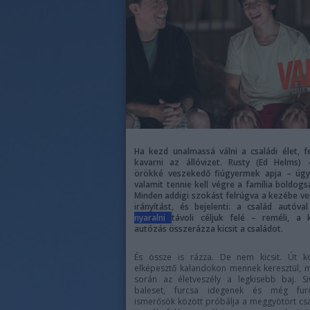
Ha kezd unalmassá válni a családi élet, fe
kavarni az állóvizet. Rusty (Ed Helms) 
örökké veszekedő fiúgyermek apja – úgy 
valamit tennie kell végre a família boldogs
Minden addigi szokást felrúgva a kezébe ve
irányítást, és bejelenti: a család autóval
nyaralni
távoli céljuk felé – reméli, a 
autózás összerázza kicsit a családot.
És össze is rázza. De nem kicsit. Út k
elképesztő kalandokon mennek keresztül, 
során az életveszély a legkisebb baj. Si
baleset, furcsa idegenek és még fur
ismerősök között próbálja a meggyötört cs