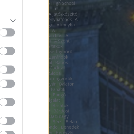
tic
A halál Édes illata
A High School
al
A Hindenburg léghajó
a
készítő
A játékkészítő
A Játékkészítő
m
A Kocka
A kocka
A konyhafőnök
A
hafőnök
A konyha Ördöge
A konyha
ge
A Lámpagyújtogatók
A
gyújtogatók
A láthatatlan hős
A
elen bohóc
A pokol kapui
A Szent
A templomos lovagok
A titkok
tára
A torony hősei
A vastagbőrű
za
A vörös oroszlán
A Zarándok
Lake
B.my.Lake Fesztivál
Babos
a
baby
Bacardí Legacy Cocktail
tition
Bacardí Legacy Global
it
Balance
Balaton
Balatongyörök
oni Hacacáré
Balatoni Nyár
Balaton
d
Balázsy Panna
Balkán Fanatik
mix Stúdió
Baló György
Bangó
t
Baptista Szeretetszolgálat
CKOS BUBORÉKTORTA
Barátok
Barba Negra Music Club
Bárdosi
or
Bartendaz Hungary
Bazi nagy
a lagzik
Beau Jeu
Bebe
Bécs
Belau
llok
Bëlga Disco
Belmondo
Benedek
Ben Kingsley
Ben Stiller
Bereczki