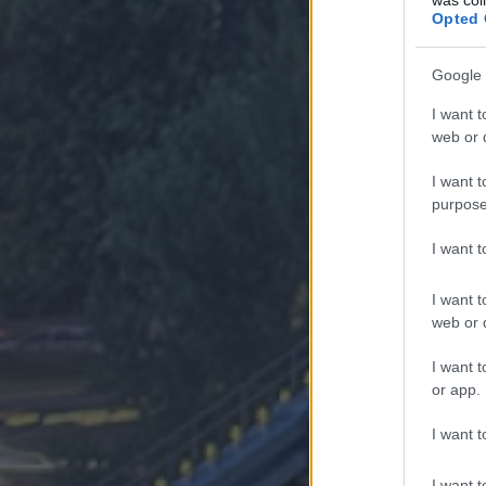
Opted 
Google 
I want t
web or d
I want t
purpose
I want 
I want t
web or d
I want t
or app.
I want t
I want t