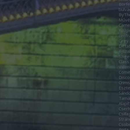
Borfe
bulvá
ByTh
Művés
Came
Közp
centr
Grey
Dicta
éjsza
Szige
Class
Valen
Come
Disco
Crim
Eszte
Sánd
Tamá
Alapí
Cserh
Csill
Stran
Csobo
Anita