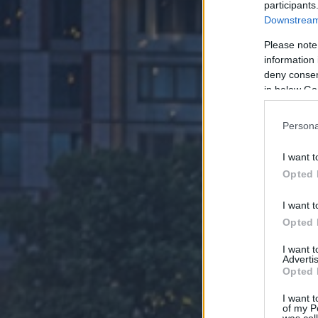
participants
Downstream 
Please note
information 
deny consent
in below Go
Persona
I want t
Opted 
I want t
Opted 
I want 
Advertis
Opted 
I want t
of my P
was col