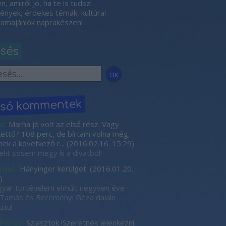
, amiről jó, ha te is tudsz!
nyek, érdekes témák, kultúra!
amajánlók naprakészen!
esés
lsó kommentek
e:
Marha jó volt az első rész. Vagy
kettő? 108 perc, de bírtam volna még,
nek a következő r...
(
2016.02.16. 15:29
)
elit sosem megy ki a divatból!
rnas:
Hányinger kerülget.
(
2016.01.20.
)
yar történelem elmúlt negyven éve
Tamás és Bereményi Géza dalain
ztül
 Párizs:
Sziasztok !Szeretnék jelenkezni