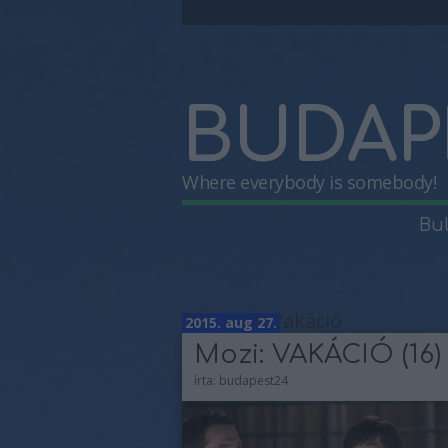
BUDAP
Where everybody is somebody!
Bu
Címkék
»
Vakáció
2015. aug 27.
Mozi: VAKÁCIÓ (16)
írta:
budapest24