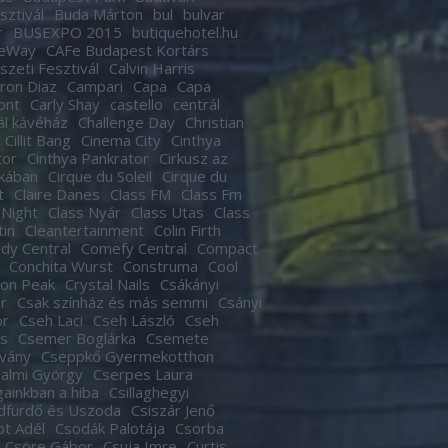
sztivál
Buda Márton
bul
bulvar
r
BUSEXPO 2015
butiquehotel.hu
eWay
CAFe Budapest Kortárs
zeti Fesztivál
Calvin Harris
ron Diaz
Campari
Capa
Capa
ont
Carly Shay
castello
centrál
ál kávéház
Challenge Day
Christian
Cillit Bang
Cinema City
Cinthya
tor
Cinthya Pankrator
Cirkusz az
kában
Cirque du Soleil
Cirque du
t
Claire Danes
Class FM
Class Fm
 Night
Class Nyár
Class Utas
Class
tin
Cleantertainment
Colin Firth
dy Central
Comefy Central
Compact
Conchita Wurst
Construma
Cool
son Peak
Crystal Nails
Csákányi
r
Csak színház és más semmi
Csányi
or
Cseh Laci
Cseh László
Cseh
s
Csemer Boglárka
Csemete
tvány
Cseppkő Gyermekotthon
almi György
Cserpes Laura
againkban a hiba
Csillaghegyi
dfürdő és Uszoda
Csiszár Jenő
t Adél
Csodák Palotája
Csorba
Csöre Gábor
Csuja Imre
Curtis