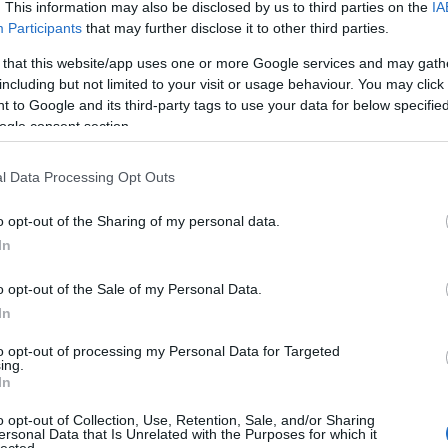
Pure
. This information may also be disclosed by us to third parties on the
IA
Akvár
Participants
that may further disclose it to other third parties.
Feszt
Alföl
 that this website/app uses one or more Google services and may gath
Amad
including but not limited to your visit or usage behaviour. You may click 
Anah
 to Google and its third-party tags to use your data for below specifi
Le No
ogle consent section.
Jolie
Anima
Anna 
l Data Processing Opt Outs
Timi
Apro
o opt-out of the Sharing of my personal data.
Lászl
ARC
In
Árkád
Pálm
o opt-out of the Sale of my Personal Data.
Attac
üres
In
Néző
Claud
to opt-out of processing my Personal Data for Targeted
ing.
éjsza
In
én b
utask
o opt-out of Collection, Use, Retention, Sale, and/or Sharing
A DA
ersonal Data that Is Unrelated with the Purposes for which it
Focu
lected.