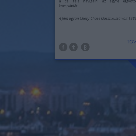
a cél felé navigálni az egyre elgyötö
kompániát…
A film ugyan Chevy Chase klasszikussá vált 1983-
TOV