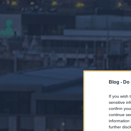
Blog -
Do 
If you wish 
sensitive in
confirm you
continue se
information 
further disc