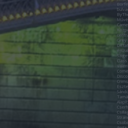
Borfe
bulvá
ByTh
Művés
Came
Közp
centr
Grey
Dicta
éjsza
Szige
Class
Valen
Come
Disco
Crim
Eszte
Sánd
Tamá
Alapí
Cserh
Csill
Stran
Csobo
Anita