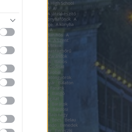
tic
A halál Édes illata
A High School
al
A Hindenburg léghajó
A
készítő
a játékkészítő
A játékkészítő
m
A kocka
A Kocka
A konyhafőnök
A
hafőnök
A konyha Ördöge
A konyha
ge
A lámpagyújtogatók
A
agyújtogatók
A láthatatlan hős
A
elen bohóc
A pokol kapui
A Szent
A templomos lovagok
A titkok
tára
A torony hősei
A vastagbőrű
za
A vörös oroszlán
A Zarándok
Lake
B.my.Lake Fesztivál
Babos
a
baby
Bacardí Legacy Cocktail
tition
Bacardí Legacy Global
it
Balance
Balaton
Balatongyörök
oni Hacacáré
Balatoni Nyár
Balaton
d
Balázsy Panna
Balkán Fanatik
mix Stúdió
Baló György
Bangó
t
Baptista Szeretetszolgálat
CKOS BUBORÉKTORTA
Barátok
Barba Negra Music Club
Bárdosi
or
Bartendaz Hungary
Bazi nagy
a lagzik
Beau Jeu
Bebe
Bécs
Belau
llok
Bëlga Disco
Belmondo
Benedek
Ben Kingsley
Ben Stiller
Bereczki