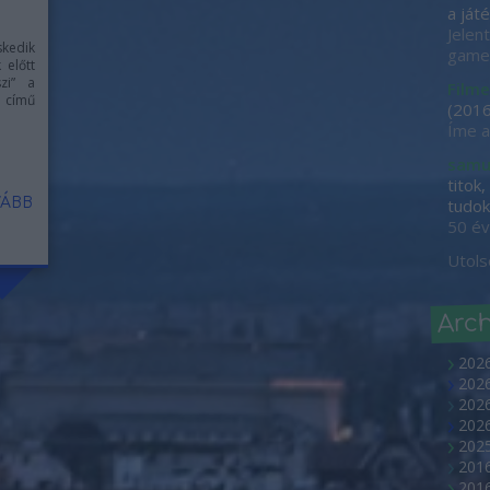
a játé
Jelen
skedik
game-
 előtt
zi” a
Filme
n
című
(
2016
Íme a
samu
titok
ÁBB
tudok 
50 év
Utols
Arc
202
2026
2026
202
2025
2016
2016