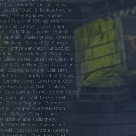
sztivál
Buda Márton
bul
bulvar
r
BUSEXPO 2015
butiquehotel.hu
eWay
CAFe Budapest Kortárs
zeti Fesztivál
Calvin Harris
ron Diaz
Campari
Capa
Capa
ont
Carly Shay
castello
centrál
ál kávéház
Challenge Day
Christian
Cillit Bang
Cinema City
Cinthya
tor
Cinthya Pankrator
Cirkusz az
kában
Cirque du Soleil
Cirque du
t
Claire Danes
Class FM
Class Fm
 Night
Class Nyár
Class Utas
Class
tin
Cleantertainment
Colin Firth
dy Central
Comefy Central
Compact
Conchita Wurst
Construma
Cool
son Peak
Crystal Nails
Csákányi
r
Csak színház és más semmi
Csányi
or
Cseh Laci
Cseh László
Cseh
s
Csemer Boglárka
Csemete
tvány
Cseppkő Gyermekotthon
almi György
Cserpes Laura
againkban a hiba
Csillaghegyi
dfürdő és Uszoda
Csiszár Jenő
t Adél
Csodák Palotája
Csorba
Csöre Gábor
Csuja Imre
Curtis