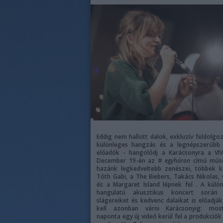
Eddig nem hallott dalok, exkluzív feldolgo
különleges hangzás és a legnépszerűbb 
előadók - hangolódj a Karácsonyra a VIV
December 19-én az #
egyhúron
című műs
hazánk legkedveltebb zenészei, többek k
Tóth Gabi, a The Biebers, Takács Nikolas,
és a Margaret Island lépnek fel
.
A külön
hangulatú akusztikus koncert során 
slágereiket és kedvenc dalaikat is előadjá
kell azonban várni Karácsonyig: most
naponta egy új videó kerül fel a produkciók