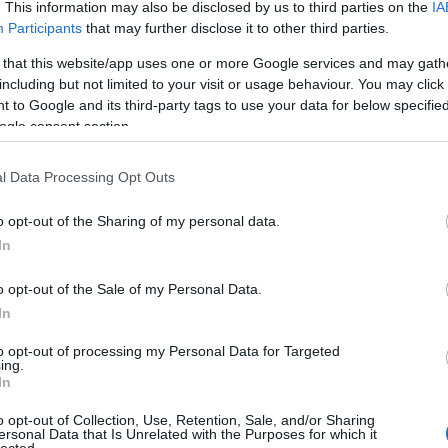
Pure
. This information may also be disclosed by us to third parties on the
IA
Akvár
Participants
that may further disclose it to other third parties.
Feszt
Alföl
 that this website/app uses one or more Google services and may gath
Amad
including but not limited to your visit or usage behaviour. You may click 
Anah
 to Google and its third-party tags to use your data for below specifi
Le No
ogle consent section.
Jolie
Anima
Anna 
l Data Processing Opt Outs
Timi
Apro
o opt-out of the Sharing of my personal data.
Lászl
ARC
In
Árkád
Pálm
o opt-out of the Sale of my Personal Data.
Attac
üres
In
Néző
Claud
to opt-out of processing my Personal Data for Targeted
ing.
éjsza
In
én b
utask
o opt-out of Collection, Use, Retention, Sale, and/or Sharing
A DA
ersonal Data that Is Unrelated with the Purposes for which it
Focu
lected.