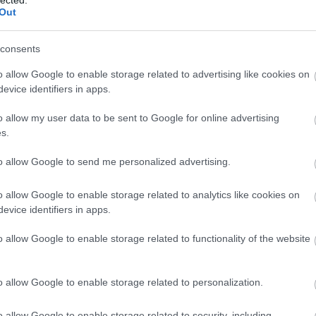
Panop
Out
Music
Játék
A Ké
consents
Kony
ördö
o allow Google to enable storage related to advertising like cookies on
Lámp
evice identifiers in apps.
mezt
Grál
o allow my user data to be sent to Google for online advertising
könyv
s.
mimó
B.my.
Tíme
to allow Google to send me personalized advertising.
Compe
Bakel
o allow Google to enable storage related to analytics like cookies on
Balat
Soun
evice identifiers in apps.
Balog
Margi
o allow Google to enable storage related to functionality of the website
BARA
Közt
Sánd
o allow Google to enable storage related to personalization.
franci
Beleá
Tibor
o allow Google to enable storage related to security, including