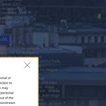
 január
(
231
)
5 december
(
223
)
5 november
(
249
)
 október
(
234
)
5 szeptember
(
190
)
ább
...
kék
NDOMEMOJI
#egyhúron
10.Coca Cola
ébresztő
11. Budapesti
szfesztivál
13. ANILOGUE
ETKÖZI ANIMÁCIÓS FILMFESZTIVÁL
gyar Filmhét
26. ARC
26.
szetek Völgye
2Cellos
34. Magyar
otó Kiállítás
4. Friss Hús
filmfesztivál
4. Nagy Tokaji
sonal or
rverés
4 for Dance
A38
A38 Hajó
ection to
zi Csaba
Ablonczy László
Abodi
ou may
Abroncs Kereskedőház Kft.
actimel
 personal
Adam Levine
Add Friend
Adél világa
out of the
nt
Advent
Afrika
Agebeat
 downstream
enők
AIDS
Airwick
Air Wick
Air Wick