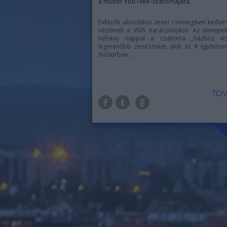
a műsor YouTube-csatornájára.
Exkluzív akusztikus zenei csemegével kedve
nézőinek a VIVA Karácsonykor. Az ünnepek
néhány nappal a csatorna „házhoz vis
legmenőbb zenészeket, akik az #
egyhúro
műsorban ...
TOV