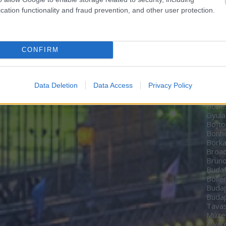
Zoltá
cation functionality and fraud prevention, and other user protection.
Bere
Péte
Bíbo
Studi
CONFIRM
home
BioT
Black
date
Data Deletion
Data Access
Privacy Policy
Boch
Bodn
Böbe
Gyula
Bojto
Bon
Borka
Broa
Brun
Budaf
Böllé
Budap
Budap
Tavas
Múz
Awar