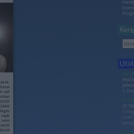
minden
Esemé
Progr
Ker
Uto
Pa Le
első 
zások,
jöhet
hazai
A Bak
A-val!
orban
kinto
özött
21:58
 Odett
leges
A mag
saját
Cseh 
k, nem
keres
antól
 közül
Erika