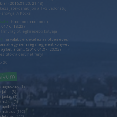
kra !
(
2016.01.20. 21:48
)
tkezz játékosnak! Jön a TV2 vadonatúj
showja, A Kocka!
cske:
Hmmmmmmmmmm
.01.16. 18:23
)
 filmvilág öt leghíresebb kutyája
7:
ha valakit érdekel ez az ötven éves
, annak egy nem rég megjelent könyvet
ajnlan, a cím...
(
2016.01.07. 20:02
)
es titokra derülhet fény!
ó 20
hívum
6 augusztus
(
1
)
 július
(
3
)
 június
(
3
)
6 május
(
5
)
 április
(
1
)
 március
(
192
)
 február
(
262
)