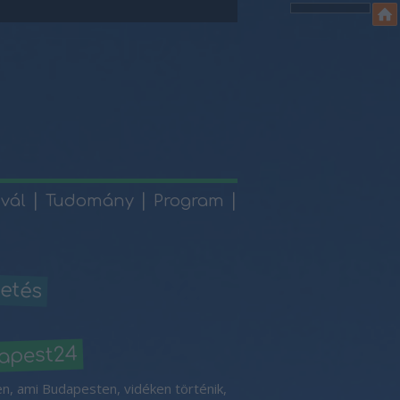
ivál
Tudomány
Program
etés
apest24
n, ami Budapesten, vidéken történik,