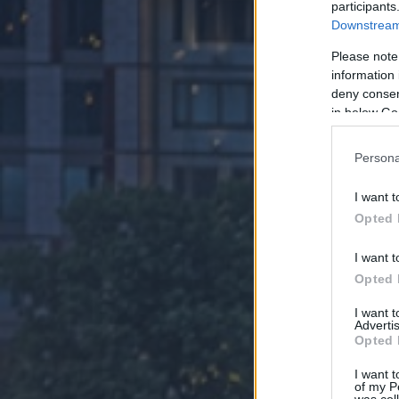
participants
Downstream 
Please note
information 
deny consent
in below Go
Persona
I want t
Opted 
I want t
Opted 
I want 
Advertis
Opted 
I want t
of my P
was col