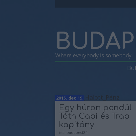
BUDAP
Where everybody is somebody!
Bu
Címkék
»
_Halott_Pénz
2015. dec 19.
Egy húron pendül
Tóth Gabi és Trap
kapitány
írta:
budapest24