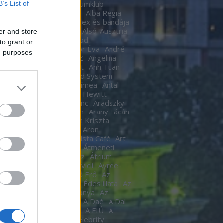
Ákos
Akvárium
Akvariumklub
B’s List of
ium Klub
Alan Cumming
Alba Regia
Alba Regia Feszten
Alex és bandája
di Róbert
Almási Csaba
Alsó-Ausztria
er and store
inda
Áman Attila
Amigod
to grant or
eimben
Anastacia
Andor Éva
André
ed purposes
tre
Andy Barlow
ANEZ
Angelina
Angel Haze
Anger Zsolt
Anh Tuan
l Cannibals
Anima Sound System
Kendrick
Annie
Antal Tímea
Antal
Anthony van Laast
Aon Hewitt
pó szerelem
Aradi Ferenc
Aradszky
ó
Aranyélet
Aranyszem
Arany Fácán
Archer
Argo2
Argyelán Kriszta
Armel Operafesztivál
Aron
arsson
Árpa Attila
ARTista Café
Art
k
aste. Sound. Danube.
Átmeneti
edés
Átrium Film-Színház
Átrium
képző
Audi
Ausztria
avicii
Ayree
ia
Az angyal
Az ébredő Erő
Az
kám a nappalod
Az élet Édes illata
Az
űnöm –
Az Év Háziasszonya
Az
ísérő
AZ UTASKÍSÉRŐ
A Daé
A Dal
L
A férjem védelmében
A FIÚ
A
s
A fogoly
A Gozsdu Celebrity