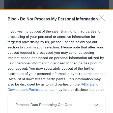
Blog -
Do Not Process My Personal Information
If you wish to opt-out of the sale, sharing to third parties, or
processing of your personal or sensitive information for
targeted advertising by us, please use the below opt-out
section to confirm your selection. Please note that after your
opt-out request is processed you may continue seeing
interest-based ads based on personal information utilized by
us or personal information disclosed to third parties prior to
A TE SZAVAZATOD DÖNTHETI EL,
your opt-out. You may separately opt-out of the further
HOGY KI LESZ A DAL 2016 NYERTESE
disclosure of your personal information by third parties on the
IAB’s list of downstream participants. This information may
SZOMBATON
also be disclosed by us to third parties on the
IAB’s List of
Downstream Participants
that may further disclose it to other
budapest24
•
2016. február 27.
0
third parties.
A zsűri által a négy legjobbnak ítélt dal KÖZÜL a
Please note that this website/app uses one or more Google
Personal Data Processing Opt Outs
services and may gather and store information including but
nézők dönthetik el, hogy ki képviselje hazánkat a