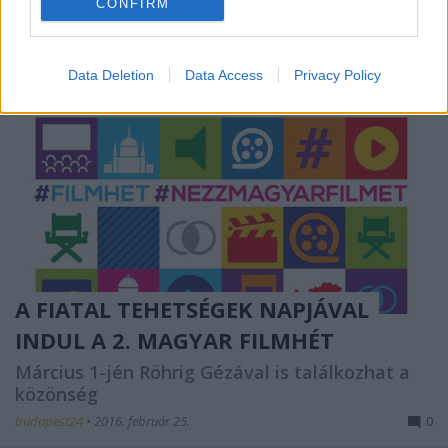
CONFIRM
Data Deletion
Data Access
Privacy Policy
A FIATAL TEHETSÉGEK NAPJÁVAL
INDUL A 2. MAGYAR FILMHÉT
Március 1-jén Röhrig Gézával is találkozhat a
közönség
budapest24
•
2016. február 25.
0