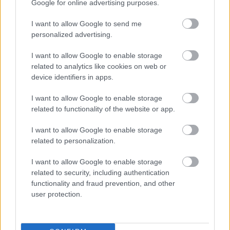
Google for online advertising purposes.
I want to allow Google to send me
personalized advertising.
I want to allow Google to enable storage
related to analytics like cookies on web or
device identifiers in apps.
10 DOLOG, AMIT TUDNOD KELL AZ
I want to allow Google to enable storage
IDEI EUROVÍZIÓS DALFESZTIVÁLRÓL
related to functionality of the website or app.
További érdekességek A DAL 2016-ról
I want to allow Google to enable storage
budapest24
•
2016. február 27.
0
related to personalization.
I want to allow Google to enable storage
Szombaton kiderül, hogy ki nyeri A Dal 2016
related to security, including authentication
döntőjét. A nyertes győzelme megkoronázásaként
functionality and fraud prevention, and other
képviselheti hazánkat és mérettetheti meg A Dal
user protection.
2016 ...