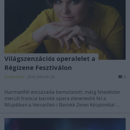
Világszenzációs operalelet a
Régizene Fesztiválon
budapest24
•
2016. február 29.
0
Harmadfél évszázada bemutatott, máig feledésbe
merült francia barokk opera elevenedik fel a
Müpában a Versailles-i Barokk Zenei Központtal ...