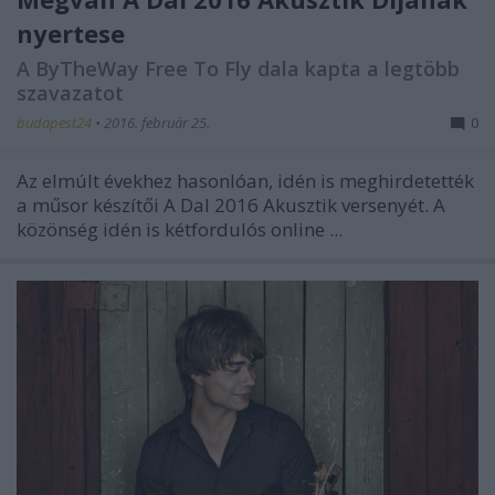
nyertese
A ByTheWay Free To Fly dala kapta a legtöbb
szavazatot
budapest24
•
2016. február 25.
0
Az elmúlt évekhez hasonlóan, idén is meghirdetették
a műsor készítői A Dal 2016 Akusztik versenyét. A
közönség idén is kétfordulós online ...