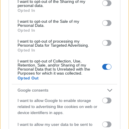
not limited to your visit or usage behaviour. You may click to
I want to opt-out of the Sharing of my
eurovíziós dalfesztiválon, Stockholmban
personal data.
grant or deny consent to Google and its third-party tags to
Opted In
use your data for below specified purposes in below Google
consent section.
I want to opt-out of the Sale of my
Personal Data.
Opted In
I want to opt-out of processing my
Personal Data for Targeted Advertising.
Opted In
I want to opt-out of Collection, Use,
Retention, Sale, and/or Sharing of my
Personal Data that Is Unrelated with the
Purposes for which it was collected.
...
Opted Out
Google consents
I want to allow Google to enable storage
related to advertising like cookies on web or
device identifiers in apps.
I want to allow my user data to be sent to