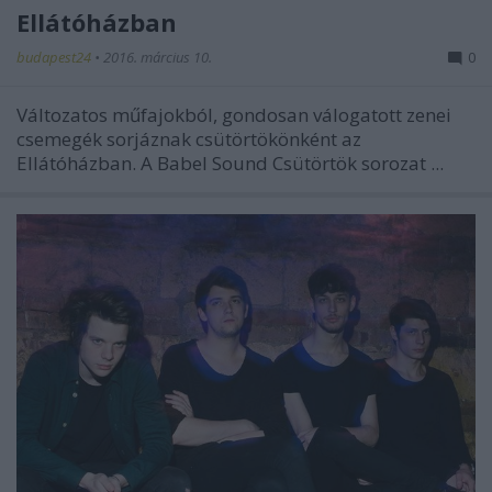
Ellátóházban
budapest24
•
2016. március 10.
0
Változatos műfajokból, gondosan válogatott zenei
csemegék sorjáznak csütörtökönként az
Ellátóházban. A Babel Sound Csütörtök sorozat ...