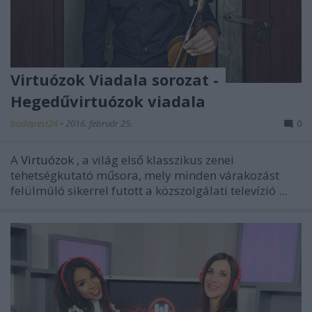
Virtuózok Viadala sorozat -
Hegedűvirtuózok viadala
budapest24
•
2016. február 25.
0
A
Virtuózok
, a világ első klasszikus zenei
tehetségkutató műsora, mely minden várakozást
felülmúló sikerrel futott a közszolgálati televízió ...