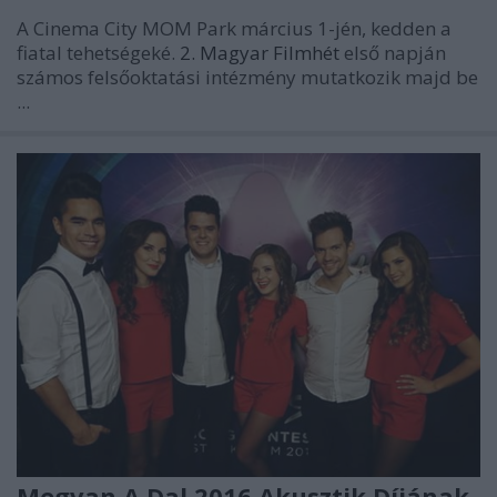
A Cinema City MOM Park március 1-jén, kedden a
fiatal tehetségeké.
2. Magyar Filmhét
első napján
számos felsőoktatási intézmény mutatkozik majd be
...
Megvan A Dal 2016 Akusztik Díjának